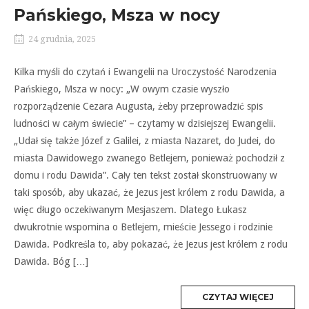
Pańskiego, Msza w nocy
24 grudnia, 2025
Kilka myśli do czytań i Ewangelii na Uroczystość Narodzenia
Pańskiego, Msza w nocy: „W owym czasie wyszło
rozporządzenie Cezara Augusta, żeby przeprowadzić spis
ludności w całym świecie” – czytamy w dzisiejszej Ewangelii.
„Udał się także Józef z Galilei, z miasta Nazaret, do Judei, do
miasta Dawidowego zwanego Betlejem, ponieważ pochodził z
domu i rodu Dawida”. Cały ten tekst został skonstruowany w
taki sposób, aby ukazać, że Jezus jest królem z rodu Dawida, a
więc długo oczekiwanym Mesjaszem. Dlatego Łukasz
dwukrotnie wspomina o Betlejem, mieście Jessego i rodzinie
Dawida. Podkreśla to, aby pokazać, że Jezus jest królem z rodu
Dawida. Bóg […]
MORE
CZYTAJ WIĘCEJ
TAG