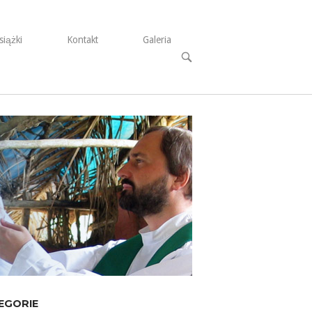
siążki
Kontakt
Galeria
Open
search
bar
EGORIE