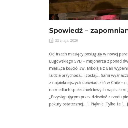
Spowiedź – zapomnian
22 maja, 2026
Od trzech miesięcy posługuję w nowej paraf
Ługowskiego SVD – misjonarza z ponad dwu
miesiąca kościół św. Mikołaja z Bari wypełn
Ludzie przychodzą i zostają. Sami wyznaczaj
z najpiękniejszych doświadczeń w Chile – n
na mediach społecznościowych napisałem: „
„Przystępującym przez dziewięć z rzędu pi
pokuty ostatecznej…”. Pięknie. Tylko że […]