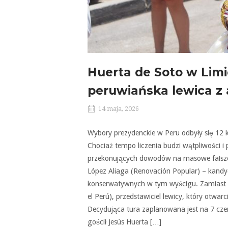
Huerta de Soto w Limie
peruwiańska lewica z 
14 maja, 2026
Wybory prezydenckie w Peru odbyły się 12 k
Chociaż tempo liczenia budzi wątpliwości i p
przekonujących dowodów na masowe fałszers
López Aliaga (Renovación Popular) – kandy
konserwatywnych w tym wyścigu. Zamiast n
el Perú), przedstawiciel lewicy, który otwar
Decydująca tura zaplanowana jest na 7 cz
gościł Jesús Huerta […]