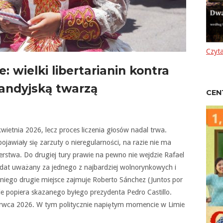
Czyta
: wielki libertarianin kontra
andyjską twarzą
CEN
wietnia 2026, lecz proces liczenia głosów nadal trwa.
ojawiały się zarzuty o nieregularności, na razie nie ma
twa. Do drugiej tury prawie na pewno nie wejdzie Rafael
dat uważany za jednego z najbardziej wolnorynkowych i
iego drugie miejsce zajmuje Roberto Sánchez (Juntos por
cie popiera skazanego byłego prezydenta Pedro Castillo.
erwca 2026. W tym politycznie napiętym momencie w Limie