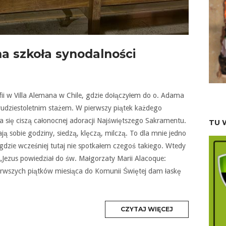
a szkoła synodalności
ii w Villa Alemana w Chile, gdzie dołączyłem do o. Adama
dziestoletnim stażem. W pierwszy piątek każdego
ia się ciszą całonocnej adoracji Najświętszego Sakramentu.
TU 
ą sobie godziny, siedzą, klęczą, milczą. To dla mnie jedno
igdzie wcześniej tutaj nie spotkałem czegoś takiego. Wtedy
Jezus powiedział do św. Małgorzaty Marii Alacoque:
erwszych piątków miesiąca do Komunii Świętej dam łaskę
MORE
CZYTAJ WIĘCEJ
TAG