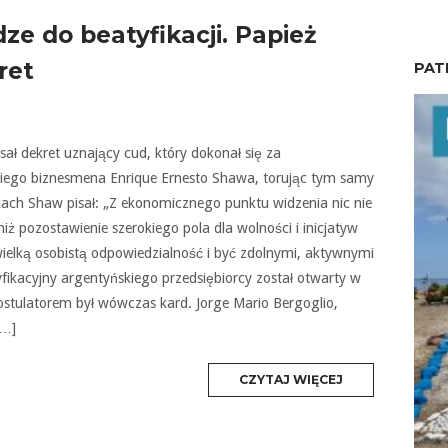
ze do beatyfikacji. Papież
ret
PAT
ał dekret uznający cud, który dokonał się za
iego biznesmena Enrique Ernesto Shawa, torując tym samy
kach Shaw pisał: „Z ekonomicznego punktu widzenia nic nie
niż pozostawienie szerokiego pola dla wolności i inicjatyw
ielką osobistą odpowiedzialność i być zdolnymi, aktywnymi
yfikacyjny argentyńskiego przedsiębiorcy został otwarty w
Postulatorem był wówczas kard. Jorge Mario Bergoglio,
[…]
MORE
CZYTAJ WIĘCEJ
TAG