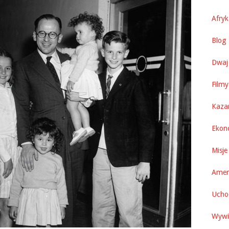
Afry
Blog 
Dwaj 
Filmy
Kaza
Ekon
Misje
Amer
Uchod
Wywi