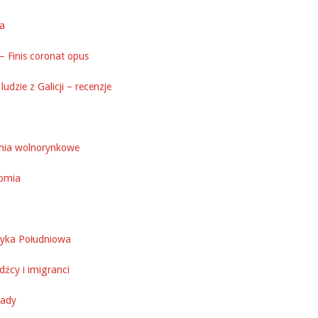
ka
– Finis coronat opus
ludzie z Galicji – recenzje
nia wolnorynkowe
omia
yka Południowa
źcy i imigranci
ady