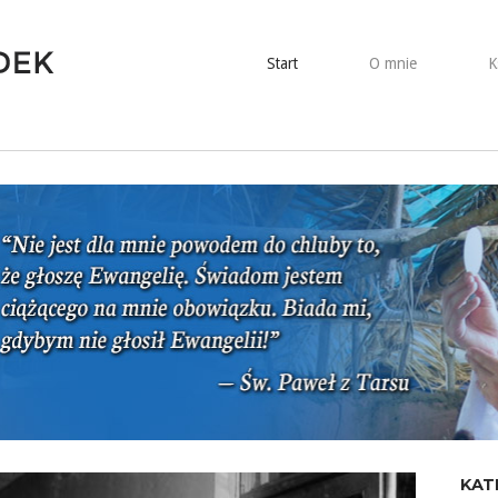
Start
O mnie
K
KAT