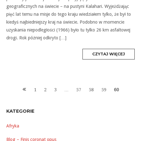
geograficznych na świecie – na pustyni Kalahari. Wyjeżdżając
pięć lat temu na misje do tego kraju wiedziałem tylko, że był to
kiedyś najbiedniejszy kraj na świecie. Podobno w momencie
uzyskania niepodległości (1966) było tu tylko 26 km asfaltowej
drogi. Rok później odkryto […]
MORE
CZYTAJ WIĘCEJ
TAG
Posts
1
2
3
…
57
58
59
60
navigation
KATEGORIE
Afryka
Blog – Finis coronat opus