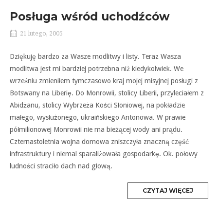
Posługa wśród uchodźców
21 lutego, 2005
Dziękuję bardzo za Wasze modlitwy i listy. Teraz Wasza
modlitwa jest mi bardziej potrzebna niż kiedykolwiek. We
wrześniu zmieniłem tymczasowo kraj mojej misyjnej posługi z
Botswany na Liberię. Do Monrowii, stolicy Liberii, przyleciałem z
Abidżanu, stolicy Wybrzeża Kości Słoniowej, na pokładzie
małego, wysłużonego, ukraińskiego Antonowa. W prawie
półmilionowej Monrowii nie ma bieżącej wody ani prądu.
Czternastoletnia wojna domowa zniszczyła znaczną część
infrastruktury i niemal sparaliżowała gospodarkę. Ok. połowy
ludności straciło dach nad głową.
MORE
CZYTAJ WIĘCEJ
TAG