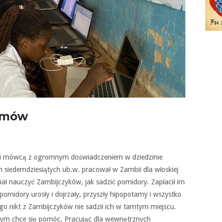
amów
żek i mówcą z ogromnym doświadczeniem w dziedzinie
 siedemdziesiątych ub.w. pracował w Zambii dla włoskiej
ał nauczyć Zambijczyków, jak sadzić pomidory. Zapłacił im
omidory urosły i dojrzały, przyszły hipopotamy i wszystko
ego nikt z Zambijczyków nie sadził ich w tamtym miejscu.
tórym chce się pomóc. Pracując dla wewnętrznych