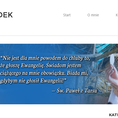
Start
O mnie
K
KAT