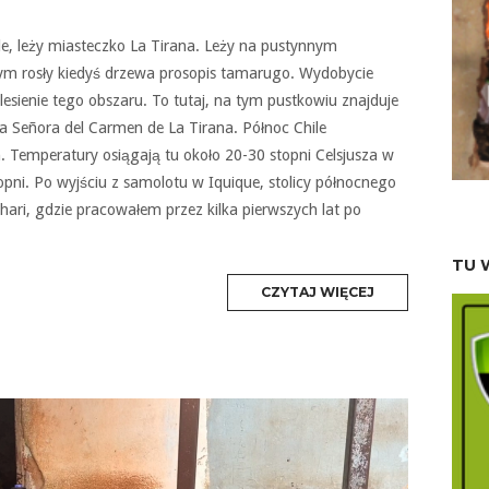
le, leży miasteczko La Tirana. Leży na pustynnym
m rosły kiedyś drzewa prosopis tamarugo. Wydobycie
esienie tego obszaru. To tutaj, na tym pustkowiu znajduje
a Señora del Carmen de La Tirana. Północ Chile
 Temperatury osiągają tu około 20-30 stopni Celsjusza w
topni. Po wyjściu z samolotu w Iquique, stolicy północnego
hari, gdzie pracowałem przez kilka pierwszych lat po
TU 
MORE
CZYTAJ WIĘCEJ
TAG