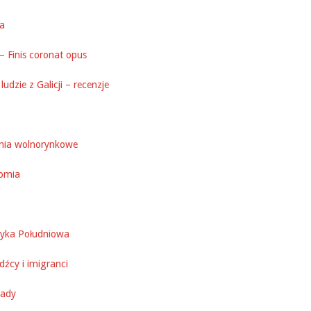
ka
– Finis coronat opus
ludzie z Galicji – recenzje
nia wolnorynkowe
omia
yka Południowa
źcy i imigranci
ady