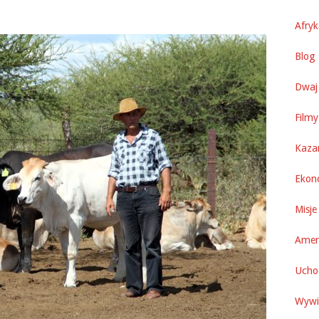
Afry
Blog 
Dwaj 
Filmy
Kaza
Ekon
Misje
Amer
Uchod
Wywi