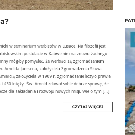
ia?
PAT
cki w seminarium werbistów w Lusace. Na filozofii jest
erbistowskim postulacie w Kabwe nie ma znowu żadnego
onny mógłby pomyśleć, że werbiści są zgromadzeniem
św. Arnolda Janssena, założyciela Zgromadzenia Słowa
 śmiercią założyciela w 1909 r. zgromadzenie liczyło prawie
i 430 księży. Św. Arnold zdawał sobie dobrze sprawę, że
ecze dla zakładania i rozwoju nowych misji. Wie o tym […]
MORE
CZYTAJ WIĘCEJ
TAG