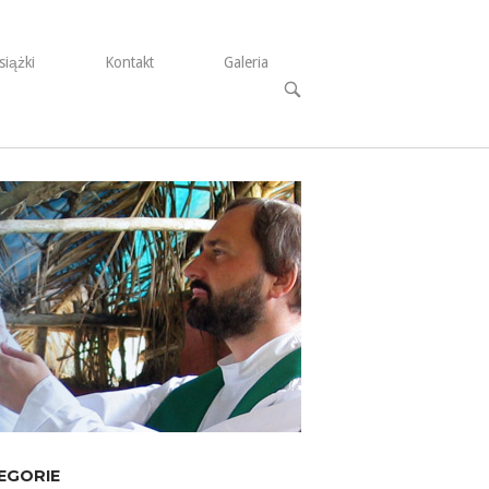
siążki
Kontakt
Galeria
Open
search
bar
EGORIE