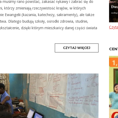
ia musimy rano powstać, zakasać rękawy i zabrać się do
i, którzy zmieniają rzeczywistość krajów, w których
nie Ewangelii (kazania, katechezy, sakramenty), ale także
twa. Dlatego budują szkoły, ośrodki zdrowia, studnie,
Czyta
ykształcenie, dzięki którym mieszkańcy danej części świata
MORE
CZYTAJ WIĘCEJ
CEN
TAG