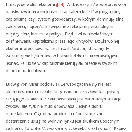
II nazywał wolną ekonomią
[34]
. W dzisiejszym świecie przeważa
państwowy interwencjonizm i kapitalizm kolesiów (ang. crony
capitalism), czyli system gospodarczy, w którym dominują silne
zależności, najczęściej związane z relacjami personalnymi
między sferą biznesu a polityki. Błąd tkwi w niewłaściwym
zdefiniowaniu kapitalizmu przez jego krytyków. Dzięki wolnej
ekonomii produkowana jest taka ilość dóbr, która nigdy
wcześniej nie była znana w historii ludzkości. Nieprawdą jest
jednak, że ludzie w kapitalizmie kierują się przede wszystkim
dobrem materialnym.
Ludwig von Mises podkreślał, że wzbogacenie się nie jest
ukoronowaniem działalności gospodarczej człowieka i jedyną
racją jego działania. Z całą pewnością jest nią maksymalizacja
zysków, ale zysk nie musi odpowiadać jedynie dobru
materialnemu. Ogromna produkcja dóbr i skuteczne
dostarczanie usług na wolnym rynku jest skutkiem ubocznym
wolności. To wolność wyzwala w człowieku kreatywność. Papież