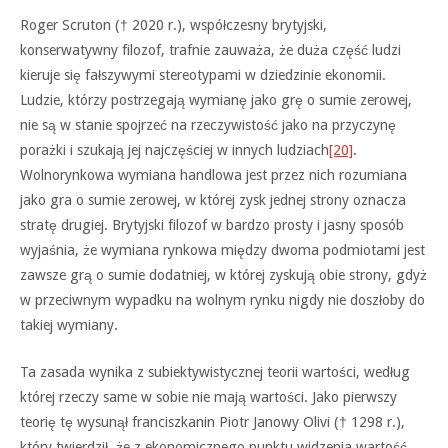
Roger Scruton († 2020 r.), współczesny brytyjski,
konserwatywny filozof, trafnie zauważa, że duża część ludzi
kieruje się fałszywymi stereotypami w dziedzinie ekonomii.
Ludzie, którzy postrzegają wymianę jako grę o sumie zerowej,
nie są w stanie spojrzeć na rzeczywistość jako na przyczynę
porażki i szukają jej najczęściej w innych ludziach
[20]
.
Wolnorynkowa wymiana handlowa jest przez nich rozumiana
jako gra o sumie zerowej, w której zysk jednej strony oznacza
stratę drugiej. Brytyjski filozof w bardzo prosty i jasny sposób
wyjaśnia, że wymiana rynkowa między dwoma podmiotami jest
zawsze grą o sumie dodatniej, w której zyskują obie strony, gdyż
w przeciwnym wypadku na wolnym rynku nigdy nie doszłoby do
takiej wymiany.
Ta zasada wynika z subiektywistycznej teorii wartości, według
której rzeczy same w sobie nie mają wartości. Jako pierwszy
teorię tę wysunął franciszkanin Piotr Janowy Olivi († 1298 r.),
który twierdził, że z ekonomicznego punktu widzenia wartość