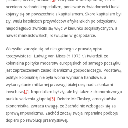
oceniono zachodni imperializm, ponieważ w świadomości ludzi
kojarzy się on powszechnie z kapitalizmem. Skoro kapitalizm był
zły, wielu katolickich przywódców afrykańskich po odzyskaniu
niepodległości zwróciło się więc w kierunku socjalistycznych, a
nawet marksistowskich, rozwiązań w gospodarce.
Wszystko zaczęło się od niezgodnego z prawdą opisu
rzeczywistości. Ludwig von Mises († 1973 r.) twierdził, że
kolonialna polityka mocarstw europejskich od samego początku
jest zaprzeczeniem zasad liberalizmu gospodarczego. Podstawą
polityki kolonialnej nie była wolna wymiana handlowa, a
wykorzystanie militarnej przewagi białej rasy nad członkami
innych ras
[4]
. Imperializm był zły, ale był także z ekonomicznego
punktu widzenia głupotą
[5]
. Deirdre McCloskey, amerykańska
ekonomistka, zwraca uwagę, że Zachód nie wzbogacił się za
sprawą imperializmu. Zachód zaczął swoje imperialne podboje
dopiero po rewolucji przemysłowej.