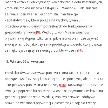
rozporządzania i efektywnego wykorzystania dóbr materialnych,
której nie można niczym zastąpić
[7]
. Własność, jak słusznie
zauważa peruwiański ekonomista, ma funkcję
kapitałotwórczą, która polega na wychwytywaniu i
przechowywaniu danych potrzebnych do funkcjonowania
gospodarki rynkowej
[8]
. Według L. von Misesa własność
prywatna występuje tylko tam, gdzie jednostka może używać
swojej własności jako czynnika produkcji w sposób, który uważa
za najkorzystniejszy ze swojego punktu widzenia
[9]
.
Własność prywatna
Encyklika
Rerum novarum
papieża Leona XIII († 1903 r.) dała
początek współczesnej katolickiej nauce społecznej, ale to Pius XI
jako pierwszy papież użył tej nazwy1
[10]
. Rozwinął on nauczanie
swojego poprzednika na temat własności prywatnej i wskazał na
genezę jej pochodzenia. Według Papieża człowiek zdobywa
prawo do własności prywatnej z pierwotnego zajęcia rzeczy