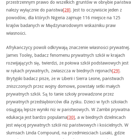
przestrzennym prawo do wszelkich gruntów w obrębie państwa
należy wyłącznie do państwa
[28]
. Jest to oczywiście jeden z
powodów, dla których Nigeria zajmuje 116 miejsce na 125
krajów badanych w Międzynarodowym wskaźniku praw
własności.
Afrykańczycy powoli odkrywają znaczenie własności prywatnej.
James Tooley, badacz fenomenu prywatnych szkół w krajach
rozwijających się, twierdzi, że połowa szkół podstawowych jest
w rękach prywatnych, zwłaszcza w biednych rejonach
[29]
.
Brytyjski badacz pisze, że w Liberii i Sierra Leone, państwach
zniszczonych przez wojny domowe, powstały setki małych
prywatnych szkół. Są to tanie szkoły prowadzone przez
prywatnych przedsiębiorców dla zysku. Dzieci w tych szkołach
osiągają lepsze wyniki niż w państwowych. W Zambii prywatna
edukacja jest bardzo popularna
[30]
, a w biednych dzielnicach
jest więcej prywatnych szkół niż państwowych i kościelnych. W
slumsach Linda Compound, na przedmieściach Lusaki, gdzie