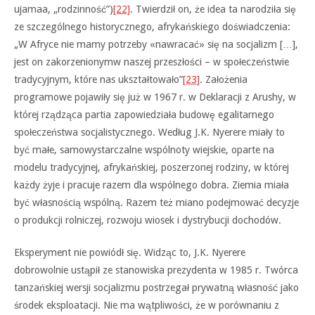
ujamaa, „rodzinność”)
[22]
. Twierdził on, że idea ta narodziła się
ze szczególnego historycznego, afrykańskiego doświadczenia:
„W Afryce nie mamy potrzeby «nawracać» się na socjalizm […],
jest on zakorzenionymw naszej przeszłości – w społeczeństwie
tradycyjnym, które nas ukształtowało”
[23]
. Założenia
programowe pojawiły się już w 1967 r. w Deklaracji z Arushy, w
której rządząca partia zapowiedziała budowę egalitarnego
społeczeństwa socjalistycznego. Według J.K. Nyerere miały to
być małe, samowystarczalne wspólnoty wiejskie, oparte na
modelu tradycyjnej, afrykańskiej, poszerzonej rodziny, w której
każdy żyje i pracuje razem dla wspólnego dobra. Ziemia miała
być własnością wspólną. Razem też miano podejmować decyzje
o produkcji rolniczej, rozwoju wiosek i dystrybucji dochodów.
Eksperyment nie powiódł się. Widząc to, J.K. Nyerere
dobrowolnie ustąpił ze stanowiska prezydenta w 1985 r. Twórca
tanzańskiej wersji socjalizmu postrzegał prywatną własność jako
środek eksploatacji. Nie ma wątpliwości, że w porównaniu z