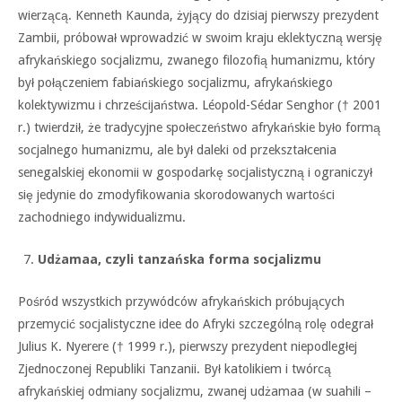
wierzącą. Kenneth Kaunda, żyjący do dzisiaj pierwszy prezydent
Zambii, próbował wprowadzić w swoim kraju eklektyczną wersję
afrykańskiego socjalizmu, zwanego filozofią humanizmu, który
był połączeniem fabiańskiego socjalizmu, afrykańskiego
kolektywizmu i chrześcijaństwa. Léopold-Sédar Senghor († 2001
r.) twierdził, że tradycyjne społeczeństwo afrykańskie było formą
socjalnego humanizmu, ale był daleki od przekształcenia
senegalskiej ekonomii w gospodarkę socjalistyczną i ograniczył
się jedynie do zmodyfikowania skorodowanych wartości
zachodniego indywidualizmu.
Udżamaa, czyli tanzańska forma socjalizmu
Pośród wszystkich przywódców afrykańskich próbujących
przemycić socjalistyczne idee do Afryki szczególną rolę odegrał
Julius K. Nyerere († 1999 r.), pierwszy prezydent niepodległej
Zjednoczonej Republiki Tanzanii. Był katolikiem i twórcą
afrykańskiej odmiany socjalizmu, zwanej udżamaa (w suahili –