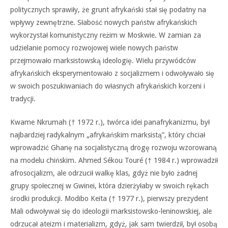
politycznych sprawiły, że grunt afrykański stał się podatny na
wpływy zewnętrzne. Słabość nowych państw afrykańskich
wykorzystał komunistyczny reżim w Moskwie. W zamian za
udzielanie pomocy rozwojowej wiele nowych państw
przejmowało marksistowską ideologię. Wielu przywódców
afrykańskich eksperymentowało z socjalizmem i odwoływało się
w swoich poszukiwaniach do własnych afrykańskich korzeni i
tradycji.
Kwame Nkrumah († 1972 r.), twórca idei panafrykanizmu, był
najbardziej radykalnym „afrykańskim marksistą”, który chciał
wprowadzić Ghanę na socjalistyczną drogę rozwoju wzorowaną
na modelu chińskim. Ahmed Sékou Touré († 1984 r.) wprowadził
afrosocjalizm, ale odrzucił walkę klas, gdyż nie było żadnej
grupy społecznej w Gwinei, która dzierżyłaby w swoich rękach
środki produkcji. Modibo Keïta († 1977 r.), pierwszy prezydent
Mali odwoływał się do ideologii marksistowsko-leninowskiej, ale
odrzucał ateizm i materializm, gdyż, jak sam twierdził, był osobą