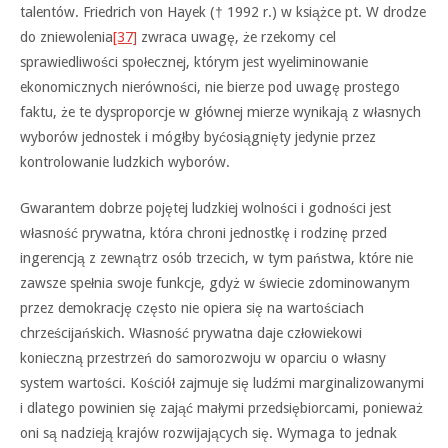
talentów. Friedrich von Hayek († 1992 r.) w książce pt. W drodze
do zniewolenia
[37]
zwraca uwagę, że rzekomy cel
sprawiedliwości społecznej, którym jest wyeliminowanie
ekonomicznych nierówności, nie bierze pod uwagę prostego
faktu, że te dysproporcje w głównej mierze wynikają z własnych
wyborów jednostek i mógłby byćosiągnięty jedynie przez
kontrolowanie ludzkich wyborów.
Gwarantem dobrze pojętej ludzkiej wolności i godności jest
własność prywatna, która chroni jednostkę i rodzinę przed
ingerencją z zewnątrz osób trzecich, w tym państwa, które nie
zawsze spełnia swoje funkcje, gdyż w świecie zdominowanym
przez demokrację często nie opiera się na wartościach
chrześcijańskich. Własność prywatna daje człowiekowi
konieczną przestrzeń do samorozwoju w oparciu o własny
system wartości. Kościół zajmuje się ludźmi marginalizowanymi
i dlatego powinien się zająć małymi przedsiębiorcami, ponieważ
oni są nadzieją krajów rozwijających się. Wymaga to jednak