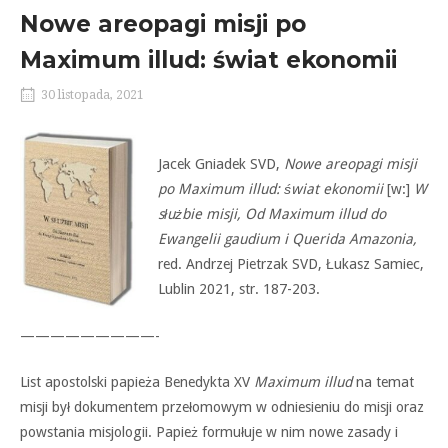
Nowe areopagi misji po
Maximum illud: świat ekonomii
30 listopada, 2021
Jacek Gniadek SVD,
Nowe areopagi misji
po Maximum illud: świat ekonomii
[w:]
W
służbie misji, Od Maximum illud do
Ewangelii gaudium i Querida Amazonia,
red. Andrzej Pietrzak SVD, Łukasz Samiec,
Lublin 2021, str. 187-203.
—————————-
List apostolski papieża Benedykta XV
Maximum illud
na temat
misji był dokumentem przełomowym w odniesieniu do misji oraz
powstania misjologii. Papież formułuje w nim nowe zasady i