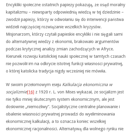
Encykliki społeczne ostatnich papieży pokazują, że osąd moralny
kapitalizmu – niewsparty odpowiednią wiedzą w tej dziedzinie –
zwodził papieży, którzy w odwołaniu się do interwencji państwa
widzieli najczęściej rozwiązanie wszelkich kryzysów.
Misjonarzom, którzy czytali papieskie encykliki i nie sięgali sami
do alternatywnej wiedzy z ekonomii, brakowało argumentów
podczas krytycznej analizy zmian zachodzących w Afryce.
Kierunek rozwoju katolickiej nauki społecznej w tamtych czasach
nie pozwolił im na odkrycie istotnej funkcji własności prywatnej,
o której katolicka tradycja nigdy wcześniej nie mówiła.
W swoim przełomowym eseju
Kalkulacja ekonomiczna w
socjalizmie
[16]
z 1920 r. L. von Mises wykazał, że socjalizm jest
nie tylko mniej skutecznym system ekonomicznym, ale jest
dosłownie „niemożliwy”. Socjalistyczne centralne planowanie i
obalenie własności prywatnej prowadzi do wyeliminowania
ekonomicznej kalkulacji, a to oznacza koniec wszelkiej
ekonomicznej racjonalności. Alternatywą dla wolnego rynku nie