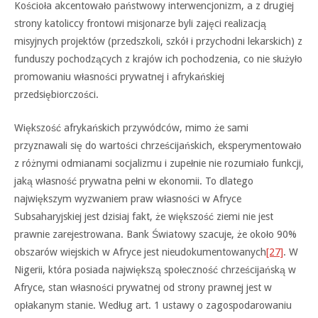
Kościoła akcentowało państwowy interwencjonizm, a z drugiej
strony katoliccy frontowi misjonarze byli zajęci realizacją
misyjnych projektów (przedszkoli, szkół i przychodni lekarskich) z
funduszy pochodzących z krajów ich pochodzenia, co nie służyło
promowaniu własności prywatnej i afrykańskiej
przedsiębiorczości.
Większość afrykańskich przywódców, mimo że sami
przyznawali się do wartości chrześcijańskich, eksperymentowało
z różnymi odmianami socjalizmu i zupełnie nie rozumiało funkcji,
jaką własność prywatna pełni w ekonomii. To dlatego
największym wyzwaniem praw własności w Afryce
Subsaharyjskiej jest dzisiaj fakt, że większość ziemi nie jest
prawnie zarejestrowana. Bank Światowy szacuje, że około 90%
obszarów wiejskich w Afryce jest nieudokumentowanych
[27]
. W
Nigerii, która posiada największą społeczność chrześcijańską w
Afryce, stan własności prywatnej od strony prawnej jest w
opłakanym stanie. Według art. 1 ustawy o zagospodarowaniu