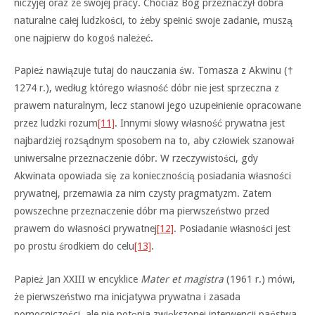
niczyjej oraz ze swojej pracy. Chociaż Bóg przeznaczył dobra
naturalne całej ludzkości, to żeby spełnić swoje zadanie, muszą
one najpierw do kogoś należeć.
Papież nawiązuje tutaj do nauczania św. Tomasza z Akwinu (†
1274 r.), według którego własność dóbr nie jest sprzeczna z
prawem naturalnym, lecz stanowi jego uzupełnienie opracowane
przez ludzki rozum
[11]
. Innymi słowy własność prywatna jest
najbardziej rozsądnym sposobem na to, aby człowiek szanował
uniwersalne przeznaczenie dóbr. W rzeczywistości, gdy
Akwinata opowiada się za koniecznością posiadania własności
prywatnej, przemawia za nim czysty pragmatyzm. Zatem
powszechne przeznaczenie dóbr ma pierwszeństwo przed
prawem do własności prywatnej
[12]
. Posiadanie własności jest
po prostu środkiem do celu
[13]
.
Papież Jan XXIII w encyklice
Mater et magistra
(1961 r.) mówi,
że pierwszeństwo ma inicjatywa prywatna i zasada
pomocniczości, ale nie potępia zwiększonej interwencji państwa