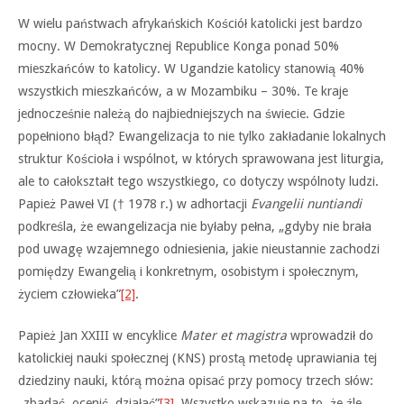
W wielu państwach afrykańskich Kościół katolicki jest bardzo
mocny. W Demokratycznej Republice Konga ponad 50%
mieszkańców to katolicy. W Ugandzie katolicy stanowią 40%
wszystkich mieszkańców, a w Mozambiku – 30%. Te kraje
jednocześnie należą do najbiedniejszych na świecie. Gdzie
popełniono błąd? Ewangelizacja to nie tylko zakładanie lokalnych
struktur Kościoła i wspólnot, w których sprawowana jest liturgia,
ale to całokształt tego wszystkiego, co dotyczy wspólnoty ludzi.
Papież Paweł VI († 1978 r.) w adhortacji
Evangelii nuntiandi
podkreśla, że ewangelizacja nie byłaby pełna, „gdyby nie brała
pod uwagę wzajemnego odniesienia, jakie nieustannie zachodzi
pomiędzy Ewangelią i konkretnym, osobistym i społecznym,
życiem człowieka”
[2]
.
Papież Jan XXIII w encyklice
Mater et magistra
wprowadził do
katolickiej nauki społecznej (KNS) prostą metodę uprawiania tej
dziedziny nauki, którą można opisać przy pomocy trzech słów:
„zbadać, ocenić, działać”
[3]
. Wszystko wskazuje na to, że źle