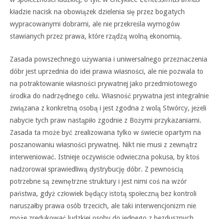
kładzie nacisk na obowiązek dzielenia się przez bogatych
wypracowanymi dobrami, ale nie przekreśla wymogów
stawianych przez prawa, które rządzą wolną ekonomią.
Zasada powszechnego używania i uniwersalnego przeznaczenia
dóbr jest uprzednia do idei prawa własności, ale nie pozwala to
na potraktowanie własności prywatnej jako przedmiotowego
środka do nadrzędnego celu. Własność prywatna jest integralnie
związana z konkretną osobą i jest zgodna z wolą Stwórcy, jeżeli
nabycie tych praw nastąpiło zgodnie z Bożymi przykazaniami.
Zasada ta może być zrealizowana tylko w świecie opartym na
poszanowaniu własności prywatnej. Nikt nie musi z zewnątrz
interweniować. Istnieje oczywiście odwieczna pokusa, by ktoś
nadzorował sprawiedliwą dystrybucję dóbr. Z pewnością
potrzebne są zewnętrzne struktury i jest nimi coś na wzór
państwa, gdyż człowiek będący istotą społeczną bez kontroli
naruszałby prawa osób trzecich, ale taki interwencjonizm nie
może zredukować ludzkiej osoby do jednego z bezdusznych