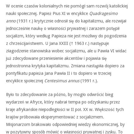
W ocenie czasów kolonialnych nie pomógł sam rozwój katolickiej
nauki społecznej. Papież Pius XI w encyklice
Quadragesimo
anno
(1931 r.) krytycznie odnosił się do kapitalizmu, ale rozwijał
jednocześnie naukę o własności prywatnej i zarazem potępił
socjalizm, który według Papieża nie jest możliwy do pogodzenia
z chrześcijaństwem. U Jana XXIII († 1963 r.) następuje
złagodzenie stanowiska wobec socjalizmu, ale u Pawła VI widać
już zdecydowane przeniesienie akcentów i pojawia się
jednostronna krytyka kapitalizmu. Zmiana nastąpiła dopiero za
pontyfikatu papieża Jana Pawła II i to dopiero w trzeciej
encyklice społecznej
Centesimus annus
(1991 r.).
Było to zdecydowanie za późno, by mogło odwrócić bieg
wydarzeń w Afryce, który nabrał tempa po odzyskaniu przez
kraje afrykańskie niepodległości w II poł. XX w. Większość tych
krajów próbowała eksperymentować z socjalizmem.
Misjonarzom brakowało odpowiedniej wiedzy ekonomicznej, by
w pozytywny sposób mówić o własności prywatnej i zysku. To