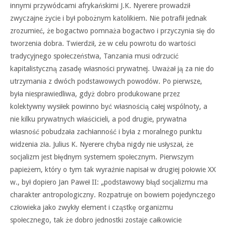
innymi przywódcami afrykańskimi J.K. Nyerere prowadził
zwyczajne życie i był pobożnym katolikiem. Nie potrafił jednak
zrozumieć, że bogactwo pomnaża bogactwo i przyczynia się do
tworzenia dobra. Twierdził, że w celu powrotu do wartości
tradycyjnego społeczeństwa, Tanzania musi odrzucić
kapitalistyczną zasadę własności prywatnej. Uważał ją za nie do
utrzymania z dwóch podstawowych powodów. Po pierwsze,
była niesprawiedliwa, gdyż dobro produkowane przez
kolektywny wysiłek powinno być własnością całej wspólnoty, a
nie kilku prywatnych właścicieli, a pod drugie, prywatna
własność pobudzała zachłanność i była z moralnego punktu
widzenia zła. Julius K. Nyerere chyba nigdy nie usłyszał, że
socjalizm jest błędnym systemem społecznym. Pierwszym
papieżem, który o tym tak wyraźnie napisał w drugiej połowie XX
w., był dopiero Jan Paweł II: „podstawowy błąd socjalizmu ma
charakter antropologiczny. Rozpatruje on bowiem pojedynczego
człowieka jako zwykły element i cząstkę organizmu
społecznego, tak że dobro jednostki zostaje całkowicie