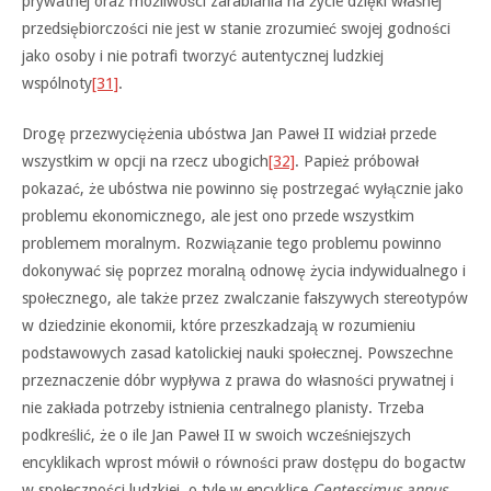
prywatnej oraz możliwości zarabiania na życie dzięki własnej
przedsiębiorczości nie jest w stanie zrozumieć swojej godności
jako osoby i nie potrafi tworzyć autentycznej ludzkiej
wspólnoty
[31]
.
Drogę przezwyciężenia ubóstwa Jan Paweł II widział przede
wszystkim w opcji na rzecz ubogich
[32]
. Papież próbował
pokazać, że ubóstwa nie powinno się postrzegać wyłącznie jako
problemu ekonomicznego, ale jest ono przede wszystkim
problemem moralnym. Rozwiązanie tego problemu powinno
dokonywać się poprzez moralną odnowę życia indywidualnego i
społecznego, ale także przez zwalczanie fałszywych stereotypów
w dziedzinie ekonomii, które przeszkadzają w rozumieniu
podstawowych zasad katolickiej nauki społecznej. Powszechne
przeznaczenie dóbr wypływa z prawa do własności prywatnej i
nie zakłada potrzeby istnienia centralnego planisty. Trzeba
podkreślić, że o ile Jan Paweł II w swoich wcześniejszych
encyklikach wprost mówił o równości praw dostępu do bogactw
w społeczności ludzkiej, o tyle w encyklice
Centessimus annus