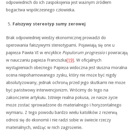
odpowiednich do ich zaspokojenia jest ważnym źródłem
bogactwa współczesnego człowieka.
Fałszywy stereotyp sumy zerowej
Brak odpowiedniej wiedzy ekonomicznej prowadzi do
operowania fałszywymi stereotypami. Pojawiają się one u
papieża Pawła VI w encyklice
Populorum progressio
i powracają
w nauczaniu papieża Franciszka
[19]
. W oficjalnych
wystąpieniach obecnego Papieża widoczna jest słuszna moralna
ocena niepohamowanego zysku, który nie może być nigdy
absolutyzowany, jednak ochroną przed jego skutkami nie może
być państwowy interwencjonizm. Wrócimy do tego na
zakończenie artykułu. Istnieje realna pokusa, że nasze życie
może zostać sprowadzone do materialnego i horyzontalnego
wymiaru. Z tego powodu bardzo wielu katolików z rezerwą
odnosi się do ekonomii i nie radzi sobie w świecie rzeczy
materialnych, widząc w nich zagrożenie.