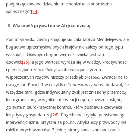
podporządkowane działaniu mechanizmu ekonomiczno-
społecznego”
[24]
.
Własność prywatna w Afryce dzisiaj
Pod afrykańską ziemią znajduje się cała tablica Mendelejewa, ale
bogactwo uprzemysłowionych krajów nie zależy od tego typu
własności. Głównym bogactwem człowieka jest sam
człowiek
[25]
, a jego wartość wyraża się w wiedzy, kreatywności
i przedsiębiorczości. Polityka interwencjonistyczna
współczesnych rządów niszczy przedsiębiorczość. Zwracał na to
uwagę Jan Paweł II w encyklice
Centesimus annus
i dodawał, że
wszędzie tam, gdzie indywidualny zysk jest zniesiony przemocą
lub ograniczony w wyniku interwencji rządu, zawsze zastępuje
go system biurokratycznej kontroli, który pozbawia człowieka
inicjatywy gospodarczej
[26]
. Pogłębiona krytyka państwowego
interwencjonizmu przyszła za późno. Afrykańscy przywódcy nie
mieli dobrych wzorców. Z jednej strony społeczne nauczanie