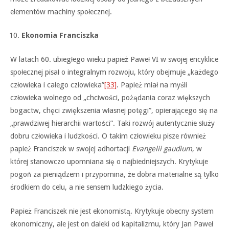
elementów machiny społecznej.
Ekonomia Franciszka
W latach 60. ubiegłego wieku papież Paweł VI w swojej encyklice
społecznej pisał o integralnym rozwoju, który obejmuje „każdego
człowieka i całego człowieka”
[33]
. Papież miał na myśli
człowieka wolnego od „chciwości, pożądania coraz większych
bogactw, chęci zwiększenia własnej potęgi”, opierającego się na
„prawdziwej hierarchii wartości”. Taki rozwój autentycznie służy
dobru człowieka i ludzkości. O takim człowieku pisze również
papież Franciszek w swojej adhortacji
Evangelii gaudium
, w
której stanowczo upomniana się o najbiedniejszych. Krytykuje
pogoń za pieniądzem i przypomina, że dobra materialne są tylko
środkiem do celu, a nie sensem ludzkiego życia.
Papież Franciszek nie jest ekonomistą. Krytykuje obecny system
ekonomiczny, ale jest on daleki od kapitalizmu, który Jan Paweł