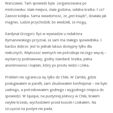
Warszawie. Tam spowiedź była zorganizowana po
mistrzowsku: stałe miejsce, stała godzina, solidna kratka. I co?
Zawsze kolejka. Sama świadomość, że „jest ksiądz”, działała jak
magnes. Ludzie przychodzili, bo wiedzieli, że mogą.
Kardynał Grzegorz Ryś w wywiadzie u redaktora
Rymanowskiego przyznał, że sam ma stałego spowiednika. I
bardzo dobrze. Jest to jednak luksus dostępny tylko dla
nielicznych. Większość wiernych nie potrzebuje niczego więcej –
wystarczy podstawowy, godny standard: kratka, pełna
anonimowość i kapłan, który po prostu siedzi i czeka.
Problem nie ogranicza się tylko do Chile. W Zambii, gdzie
posługiwałem w parafii, sam zbudowałem konfesjonał – nie było
żadnego, a potrzebowałem godnego i wygodnego miejsca do
spowiedzi. W Iquique, na pustynnej północy w Chile, brałem
zwykłe krzesło, wychodziłem przed kościół i czekałem. Na
szczęście na pustyni nie pada.