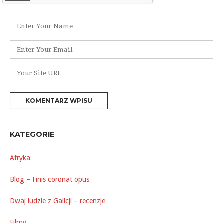
Nazwa
*
Adres
e-
mail
Witryna
*
internetowa
KATEGORIE
Afryka
Blog – Finis coronat opus
Dwaj ludzie z Galicji – recenzje
Filmy