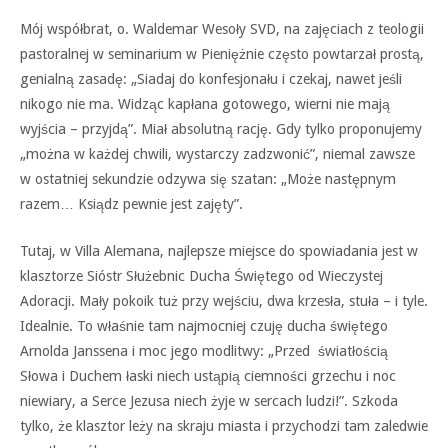
Mój współbrat, o. Waldemar Wesoły SVD, na zajęciach z teologii
pastoralnej w seminarium w Pieniężnie często powtarzał prostą,
genialną zasadę: „Siadaj do konfesjonału i czekaj, nawet jeśli
nikogo nie ma. Widząc kapłana gotowego, wierni nie mają
wyjścia – przyjdą”. Miał absolutną rację. Gdy tylko proponujemy
„można w każdej chwili, wystarczy zadzwonić”, niemal zawsze
w ostatniej sekundzie odzywa się szatan: „Może następnym
razem… Ksiądz pewnie jest zajęty”.
Tutaj, w Villa Alemana, najlepsze miejsce do spowiadania jest w
klasztorze Sióstr Służebnic Ducha Świętego od Wieczystej
Adoracji. Mały pokoik tuż przy wejściu, dwa krzesła, stuła – i tyle.
Idealnie. To właśnie tam najmocniej czuję ducha świętego
Arnolda Janssena i moc jego modlitwy: „Przed światłością
Słowa i Duchem łaski niech ustąpią ciemności grzechu i noc
niewiary, a Serce Jezusa niech żyje w sercach ludzi!”. Szkoda
tylko, że klasztor leży na skraju miasta i przychodzi tam zaledwie