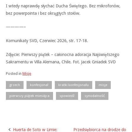
I wtedy naprawdę słychać Ducha Świętego. Bez mikrofonów,
bez powerpointa i bez okrągłych stołów.
————–
Komunikaty SVD, Czerwiec 2026, str. 17-18.
Zdjęcie: Pierwszy piątek – całonocna adoracja Najświętszego
Sakramentu w Villa Alemana, Chile. Fot. Jacek Gniadek SVD
Posted in
Misje
grzech
konfesjonał
kratki konfesjonału
misje
pierwszy piątek miesiąca
spowiedź
synodalność
Huerta de Soto w Limie:
Przedsiębiorca na drodze do