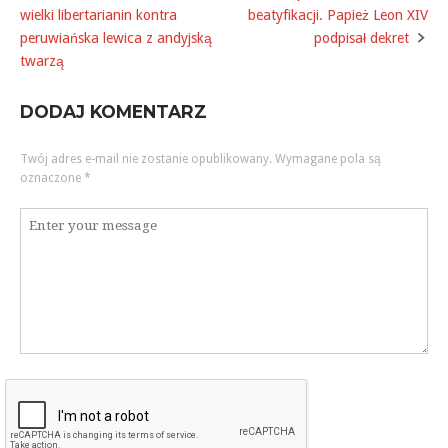
Post
wielki libertarianin kontra
beatyfikacji. Papież Leon XIV
navigation
peruwiańska lewica z andyjską
podpisał dekret
twarzą
DODAJ KOMENTARZ
Twój adres e-mail nie zostanie opublikowany.
Wymagane pola są
oznaczone
*
Komentarz
*