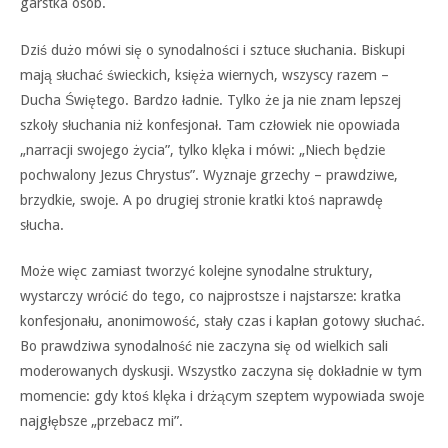
garstka osób.
Dziś dużo mówi się o synodalności i sztuce słuchania. Biskupi
mają słuchać świeckich, księża wiernych, wszyscy razem –
Ducha Świętego. Bardzo ładnie. Tylko że ja nie znam lepszej
szkoły słuchania niż konfesjonał. Tam człowiek nie opowiada
„narracji swojego życia”, tylko klęka i mówi: „Niech będzie
pochwalony Jezus Chrystus”. Wyznaje grzechy – prawdziwe,
brzydkie, swoje. A po drugiej stronie kratki ktoś naprawdę
słucha.
Może więc zamiast tworzyć kolejne synodalne struktury,
wystarczy wrócić do tego, co najprostsze i najstarsze: kratka
konfesjonału, anonimowość, stały czas i kapłan gotowy słuchać.
Bo prawdziwa synodalność nie zaczyna się od wielkich sali
moderowanych dyskusji. Wszystko zaczyna się dokładnie w tym
momencie: gdy ktoś klęka i drżącym szeptem wypowiada swoje
najgłębsze „przebacz mi”.