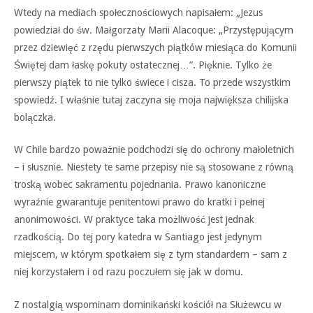
Wtedy na mediach społecznościowych napisałem: „Jezus
powiedział do św. Małgorzaty Marii Alacoque: „Przystępującym
przez dziewięć z rzędu pierwszych piątków miesiąca do Komunii
Świętej dam łaskę pokuty ostatecznej…”. Pięknie. Tylko że
pierwszy piątek to nie tylko świece i cisza. To przede wszystkim
spowiedź. I właśnie tutaj zaczyna się moja największa chilĳska
bolączka.
W Chile bardzo poważnie podchodzi się do ochrony małoletnich
– i słusznie. Niestety te same przepisy nie są stosowane z równą
troską wobec sakramentu pojednania. Prawo kanoniczne
wyraźnie gwarantuje penitentowi prawo do kratki i pełnej
anonimowości. W praktyce taka możliwość jest jednak
rzadkością. Do tej pory katedra w Santiago jest jedynym
miejscem, w którym spotkałem się z tym standardem – sam z
niej korzystałem i od razu poczułem się jak w domu.
Z nostalgią wspominam dominikański kościół na Służewcu w