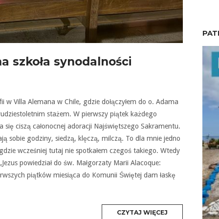
PAT
a szkoła synodalności
ii w Villa Alemana w Chile, gdzie dołączyłem do o. Adama
dziestoletnim stażem. W pierwszy piątek każdego
ia się ciszą całonocnej adoracji Najświętszego Sakramentu.
ą sobie godziny, siedzą, klęczą, milczą. To dla mnie jedno
igdzie wcześniej tutaj nie spotkałem czegoś takiego. Wtedy
Jezus powiedział do św. Małgorzaty Marii Alacoque:
erwszych piątków miesiąca do Komunii Świętej dam łaskę
MORE
CZYTAJ WIĘCEJ
TAG