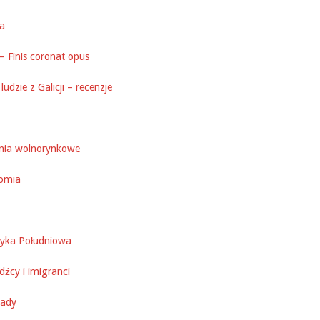
ka
– Finis coronat opus
ludzie z Galicji – recenzje
nia wolnorynkowe
omia
yka Południowa
źcy i imigranci
ady