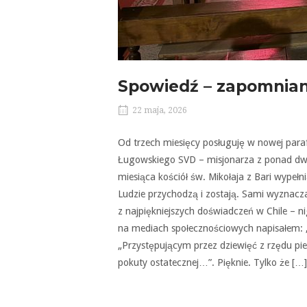
Spowiedź – zapomnian
22 maja, 2026
Od trzech miesięcy posługuję w nowej paraf
Ługowskiego SVD – misjonarza z ponad dwu
miesiąca kościół św. Mikołaja z Bari wypełn
Ludzie przychodzą i zostają. Sami wyznaczaj
z najpiękniejszych doświadczeń w Chile – n
na mediach społecznościowych napisałem: „
„Przystępującym przez dziewięć z rzędu pi
pokuty ostatecznej…”. Pięknie. Tylko że […]