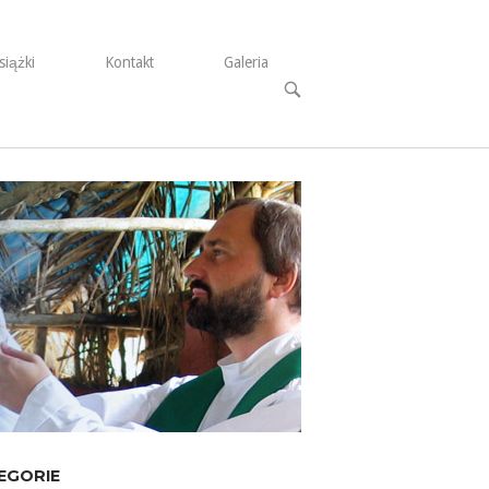
siążki
Kontakt
Galeria
Open
search
bar
EGORIE