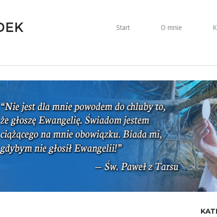
Start
O mnie
K
KAT