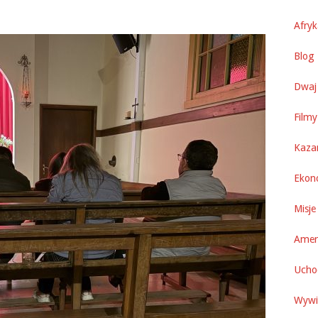
Afry
Blog 
Dwaj 
Filmy
Kaza
Ekon
Misje
Amer
Uchod
Wywi