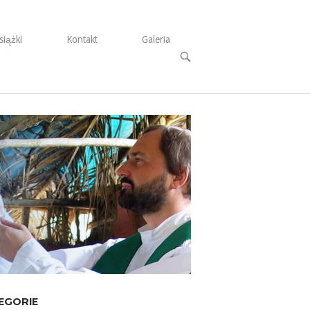
siążki
Kontakt
Galeria
Open
search
bar
EGORIE