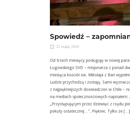
Spowiedź – zapomnian
22 maja, 2026
Od trzech miesięcy posługuję w nowej paraf
Ługowskiego SVD – misjonarza z ponad dwu
miesiąca kościół św. Mikołaja z Bari wypełn
Ludzie przychodzą i zostają. Sami wyznaczaj
z najpiękniejszych doświadczeń w Chile – n
na mediach społecznościowych napisałem: „
„Przystępującym przez dziewięć z rzędu pi
pokuty ostatecznej…”. Pięknie. Tylko że […]