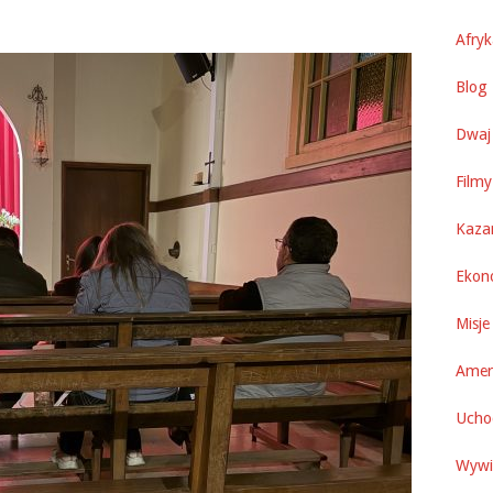
Afry
Blog 
Dwaj 
Filmy
Kaza
Ekon
Misje
Amer
Uchod
Wywi