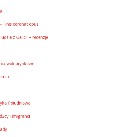
ka
– Finis coronat opus
ludzie z Galicji – recenzje
nia wolnorynkowe
omia
yka Południowa
źcy i imigranci
ady