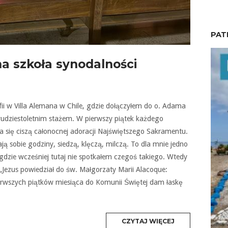
PAT
a szkoła synodalności
ii w Villa Alemana w Chile, gdzie dołączyłem do o. Adama
dziestoletnim stażem. W pierwszy piątek każdego
ia się ciszą całonocnej adoracji Najświętszego Sakramentu.
ą sobie godziny, siedzą, klęczą, milczą. To dla mnie jedno
igdzie wcześniej tutaj nie spotkałem czegoś takiego. Wtedy
Jezus powiedział do św. Małgorzaty Marii Alacoque:
erwszych piątków miesiąca do Komunii Świętej dam łaskę
MORE
CZYTAJ WIĘCEJ
TAG