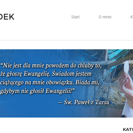
Start
O mnie
K
KAT