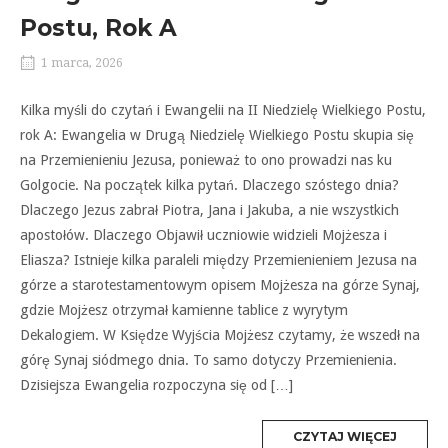
Postu, Rok A
1 marca, 2026
Kilka myśli do czytań i Ewangelii na II Niedzielę Wielkiego Postu,
rok A: Ewangelia w Drugą Niedzielę Wielkiego Postu skupia się
na Przemienieniu Jezusa, ponieważ to ono prowadzi nas ku
Golgocie. Na początek kilka pytań. Dlaczego szóstego dnia?
Dlaczego Jezus zabrał Piotra, Jana i Jakuba, a nie wszystkich
apostołów. Dlaczego Objawił uczniowie widzieli Mojżesza i
Eliasza? Istnieje kilka paraleli między Przemienieniem Jezusa na
górze a starotestamentowym opisem Mojżesza na górze Synaj,
gdzie Mojżesz otrzymał kamienne tablice z wyrytym
Dekalogiem. W Księdze Wyjścia Mojżesz czytamy, że wszedł na
górę Synaj siódmego dnia. To samo dotyczy Przemienienia.
Dzisiejsza Ewangelia rozpoczyna się od […]
MORE
CZYTAJ WIĘCEJ
TAG