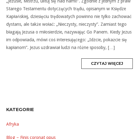
„Jezusie, Mistrzu, ulituj się nad nami!”. Zgodnie z jednym z praw
Starego Testamentu dotyczących trądu, opisanym w Księdze
Kapłańskiej, dziesięciu trędowatych powinno nie tylko zachować
dystans, ale także wołać: „Nieczysty, nieczysty”. Zamiast tego
błagają Jezusa o miłosierdzie, nazywając Go Panem. Kiedy Jezus
im odpowiada, mówi coś interesującego: „Idźcie, pokażcie się
kapłanom”. Jezus uzdrawiał ludzi na różne sposoby, […]
MORE
CZYTAJ WIĘCEJ
TAG
KATEGORIE
Afryka
Blog – Finis coronat opus