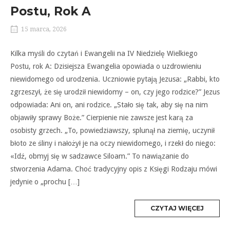
Postu, Rok A
15 marca, 2026
Kilka myśli do czytań i Ewangelii na IV Niedzielę Wielkiego
Postu, rok A: Dzisiejsza Ewangelia opowiada o uzdrowieniu
niewidomego od urodzenia. Uczniowie pytają Jezusa: „Rabbi, kto
zgrzeszył, że się urodził niewidomy – on, czy jego rodzice?” Jezus
odpowiada: Ani on, ani rodzice. „Stało się tak, aby się na nim
objawiły sprawy Boże.” Cierpienie nie zawsze jest karą za
osobisty grzech. „To, powiedziawszy, splunął na ziemię, uczynił
błoto ze śliny i nałożył je na oczy niewidomego, i rzekł do niego:
«Idź, obmyj się w sadzawce Siloam.” To nawiązanie do
stworzenia Adama. Choć tradycyjny opis z Księgi Rodzaju mówi
jedynie o „prochu […]
MORE
CZYTAJ WIĘCEJ
TAG