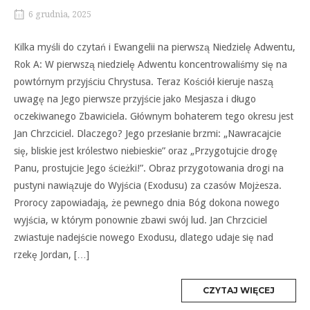
6 grudnia, 2025
Kilka myśli do czytań i Ewangelii na pierwszą Niedzielę Adwentu,
Rok A: W pierwszą niedzielę Adwentu koncentrowaliśmy się na
powtórnym przyjściu Chrystusa. Teraz Kościół kieruje naszą
uwagę na Jego pierwsze przyjście jako Mesjasza i długo
oczekiwanego Zbawiciela. Głównym bohaterem tego okresu jest
Jan Chrzciciel. Dlaczego? Jego przesłanie brzmi: „Nawracajcie
się, bliskie jest królestwo niebieskie” oraz „Przygotujcie drogę
Panu, prostujcie Jego ścieżki!”. Obraz przygotowania drogi na
pustyni nawiązuje do Wyjścia (Exodusu) za czasów Mojżesza.
Prorocy zapowiadają, że pewnego dnia Bóg dokona nowego
wyjścia, w którym ponownie zbawi swój lud. Jan Chrzciciel
zwiastuje nadejście nowego Exodusu, dlatego udaje się nad
rzekę Jordan, […]
MORE
CZYTAJ WIĘCEJ
TAG