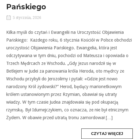
Pańskiego
5 stycznia, 2026
Kilka myśli do czytań i Ewangelii na Uroczystość Objawienia
Pańskiego: Każdego roku, 6 stycznia Kościół w Polsce obchodzi
uroczystość Objawienia Pańskiego. Ewangelia, która jest
odczytywana w tym dniu, pochodzi od Mateusza i opowiada o
Trzech Mędrcach ze Wschodu. „Gdy Jezus narodził się w
Betlejem w Judei za panowania króla Heroda, oto mędrcy ze
Wschodu przybyli do Jerozolimy i pytali: «Gdzie jest nowo
narodzony Król żydowski?” Herod, będący marionetkowym
królem ustanowionym przez Rzymian, obawiał się utraty
władzy. W tym czasie Judea znajdowała się pod okupacją
rzymską. Był Idumejczykiem, co oznacza, że nie był etnicznym
Żydem. W obawie przed utratą tronu zamordował […]
MORE
CZYTAJ WIĘCEJ
TAG