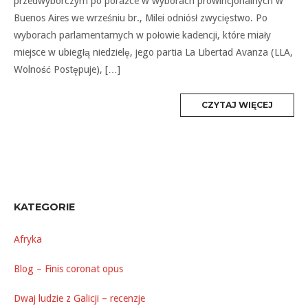
przedwyborczym po porażce w wyborach prowincjonalnych w
Buenos Aires we wrześniu br., Milei odniósł zwycięstwo. Po
wyborach parlamentarnych w połowie kadencji, które miały
miejsce w ubiegłą niedzielę, jego partia La Libertad Avanza (LLA,
Wolność Postępuje), […]
MORE
CZYTAJ WIĘCEJ
TAG
KATEGORIE
Afryka
Blog – Finis coronat opus
Dwaj ludzie z Galicji – recenzje