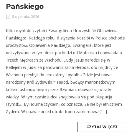
Pańskiego
5 stycznia, 2026
Kilka myśli do czytań i Ewangelii na Uroczystość Objawienia
Pańskiego: Każdego roku, 6 stycznia Kościół w Polsce obchodzi
uroczystość Objawienia Pańskiego. Ewangelia, która jest
odczytywana w tym dniu, pochodzi od Mateusza i opowiada o
Trzech Mędrcach ze Wschodu. „Gdy Jezus narodził się w
Betlejem w Judei za panowania króla Heroda, oto mędrcy ze
Wschodu przybyli do Jerozolimy i pytali: «Gdzie jest nowo
narodzony Król żydowski?” Herod, będący marionetkowym
królem ustanowionym przez Rzymian, obawiał się utraty
władzy. W tym czasie Judea znajdowała się pod okupacją
rzymską. Był Idumejczykiem, co oznacza, że nie był etnicznym
Żydem. W obawie przed utratą tronu zamordował […]
MORE
CZYTAJ WIĘCEJ
TAG