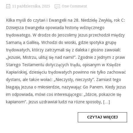
11 października, 2025
One Comment
Kilka myśli do czytań i Ewangelii na 28. Niedzielę Zwykłą, rok C:
Dzisiejsza Ewangelia opowiada historię wdzięcznego
trędowatego. W drodze do Jerozolimy Jezus przechodził między
Samarią a Galileą. Wchodzi do wioski, gdzie spotyka grupę
trędowatych, którzy zatrzymali się z daleka i głośno zawołali:
„Jezusie, Mistrzu, ulituj się nad nami!”. Zgodnie z jednym z praw
Starego Testamentu dotyczących trądu, opisanym w Księdze
Kapłańskiej, dziesięciu trędowatych powinno nie tylko zachować
dystans, ale także wołać: „Nieczysty, nieczysty”. Zamiast tego
błagają Jezusa o miłosierdzie, nazywając Go Panem. Kiedy Jezus
im odpowiada, mówi coś interesującego: „Idźcie, pokażcie się
kapłanom”. Jezus uzdrawiał ludzi na różne sposoby, […]
MORE
CZYTAJ WIĘCEJ
TAG