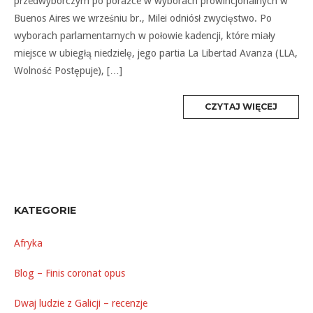
przedwyborczym po porażce w wyborach prowincjonalnych w
Buenos Aires we wrześniu br., Milei odniósł zwycięstwo. Po
wyborach parlamentarnych w połowie kadencji, które miały
miejsce w ubiegłą niedzielę, jego partia La Libertad Avanza (LLA,
Wolność Postępuje), […]
MORE
CZYTAJ WIĘCEJ
TAG
KATEGORIE
Afryka
Blog – Finis coronat opus
Dwaj ludzie z Galicji – recenzje