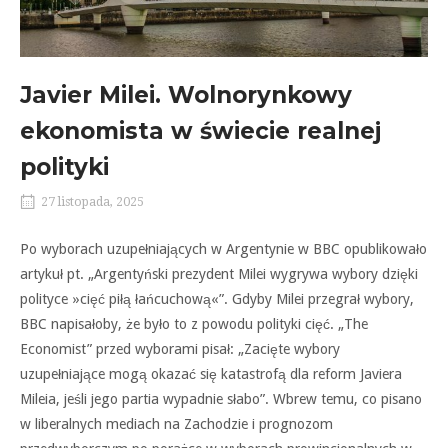
Javier Milei. Wolnorynkowy
ekonomista w świecie realnej
polityki
27 listopada, 2025
Po wyborach uzupełniających w Argentynie w BBC opublikowało
artykuł pt. „Argentyński prezydent Milei wygrywa wybory dzięki
polityce »cięć piłą łańcuchową«”. Gdyby Milei przegrał wybory,
BBC napisałoby, że było to z powodu polityki cięć. „The
Economist” przed wyborami pisał: „Zacięte wybory
uzupełniające mogą okazać się katastrofą dla reform Javiera
Mileia, jeśli jego partia wypadnie słabo”. Wbrew temu, co pisano
w liberalnych mediach na Zachodzie i prognozom