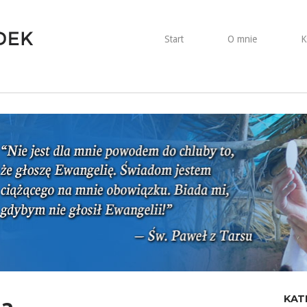
Start
O mnie
K
KAT
na