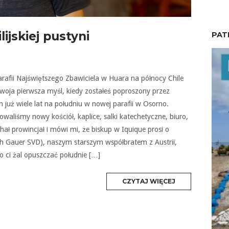
lijskiej pustyni
PAT
afii Najświętszego Zbawiciela w Huara na północy Chile
woja pierwsza myśl, kiedy zostałeś poproszony przez
 już wiele lat na południu w nowej parafii w Osorno.
iśmy nowy kościół, kaplice, salki katechetyczne, biuro,
hał prowincjał i mówi mi, że biskup w Iquique prosi o
ch Gauer SVD), naszym starszym współbratem z Austrii,
o ci żal opuszczać południe […]
MORE
CZYTAJ WIĘCEJ
TAG