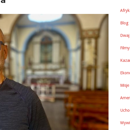
Afry
Blog 
Dwaj 
Filmy
Kaza
Ekon
Misje
Amer
Uchod
Wywi