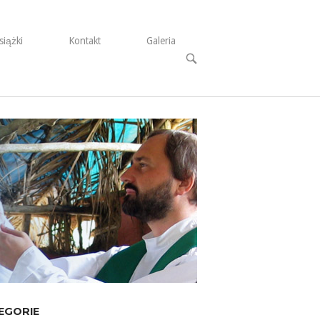
siążki
Kontakt
Galeria
Open
search
bar
EGORIE