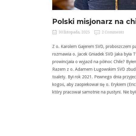
Polski misjonarz na chi
30 listopada, 2025
2 Comments
Z o. Karolem Gajerem SVD, proboszczem par
rozmawia o. Jacek Gniadek SVD Jaka była T
prowincjała o wyjazd na północ Chile? Byłem
Razem z o. Adamem Ługowskim SVD zbudowal
toalety. Był rok 2021. Pewnego dnia przyjec
kogoś, aby zaopiekował się o. Erykiem (Eri
który pracował samotnie na pustyni. Nie był