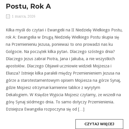
Postu, Rok A
1 marca, 2026
Kilka myśli do czytań i Ewangelii na II Niedzielę Wielkiego Postu,
rok A: Ewangelia w Drugą Niedzielę Wielkiego Postu skupia się
na Przemienieniu Jezusa, ponieważ to ono prowadzi nas ku
Golgocie. Na początek kilka pytań. Dlaczego szóstego dnia?
Dlaczego Jezus zabrał Piotra, Jana i Jakuba, a nie wszystkich
apostołów. Dlaczego Objawił uczniowie widzieli Mojżesza i
Eliasza? Istnieje kilka paraleli między Przemienieniem Jezusa na
górze a starotestamentowym opisem Mojżesza na górze Synaj,
gdzie Mojżesz otrzymał kamienne tablice z wyrytym
Dekalogiem. W Księdze Wyjścia Mojżesz czytamy, że wszedł na
górę Synaj siódmego dnia. To samo dotyczy Przemienienia.
Dzisiejsza Ewangelia rozpoczyna się od […]
MORE
CZYTAJ WIĘCEJ
TAG