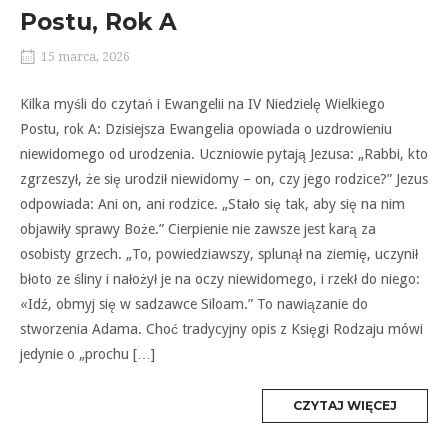
Postu, Rok A
15 marca, 2026
Kilka myśli do czytań i Ewangelii na IV Niedzielę Wielkiego
Postu, rok A: Dzisiejsza Ewangelia opowiada o uzdrowieniu
niewidomego od urodzenia. Uczniowie pytają Jezusa: „Rabbi, kto
zgrzeszył, że się urodził niewidomy – on, czy jego rodzice?” Jezus
odpowiada: Ani on, ani rodzice. „Stało się tak, aby się na nim
objawiły sprawy Boże.” Cierpienie nie zawsze jest karą za
osobisty grzech. „To, powiedziawszy, splunął na ziemię, uczynił
błoto ze śliny i nałożył je na oczy niewidomego, i rzekł do niego:
«Idź, obmyj się w sadzawce Siloam.” To nawiązanie do
stworzenia Adama. Choć tradycyjny opis z Księgi Rodzaju mówi
jedynie o „prochu […]
MORE
CZYTAJ WIĘCEJ
TAG