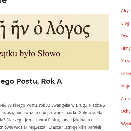
Afry
Blog 
Dwaj 
Filmy
Kaza
Ekon
iego Postu, Rok A
Misje
Amer
dzielę Wielkiego Postu, rok A: Ewangelia w Drugą Niedzielę
Uchod
u Jezusa, ponieważ to ono prowadzi nas ku Golgocie. Na
a? Dlaczego Jezus zabrał Piotra, Jana i Jakuba, a nie
Wywi
owie widzieli Mojżesza i Eliasza? Istnieje kilka paraleli