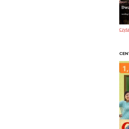
Czyta
CEN