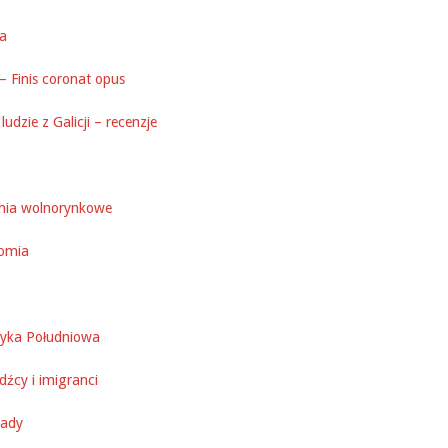
ka
– Finis coronat opus
ludzie z Galicji – recenzje
nia wolnorynkowe
omia
yka Południowa
źcy i imigranci
ady