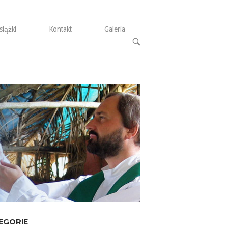
siążki
Kontakt
Galeria
Open
search
bar
EGORIE