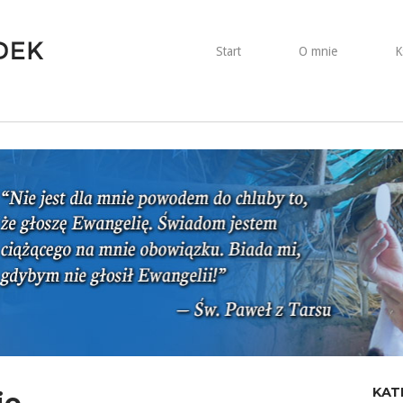
Start
O mnie
K
KAT
ie