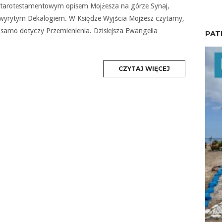
starotestamentowym opisem Mojżesza na górze Synaj,
z wyrytym Dekalogiem. W Księdze Wyjścia Mojżesz czytamy,
 samo dotyczy Przemienienia. Dzisiejsza Ewangelia
PAT
MORE
CZYTAJ WIĘCEJ
TAG