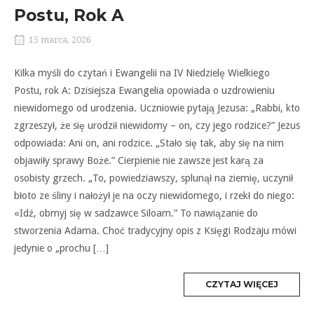
Postu, Rok A
15 marca, 2026
Kilka myśli do czytań i Ewangelii na IV Niedzielę Wielkiego
Postu, rok A: Dzisiejsza Ewangelia opowiada o uzdrowieniu
niewidomego od urodzenia. Uczniowie pytają Jezusa: „Rabbi, kto
zgrzeszył, że się urodził niewidomy – on, czy jego rodzice?” Jezus
odpowiada: Ani on, ani rodzice. „Stało się tak, aby się na nim
objawiły sprawy Boże.” Cierpienie nie zawsze jest karą za
osobisty grzech. „To, powiedziawszy, splunął na ziemię, uczynił
błoto ze śliny i nałożył je na oczy niewidomego, i rzekł do niego:
«Idź, obmyj się w sadzawce Siloam.” To nawiązanie do
stworzenia Adama. Choć tradycyjny opis z Księgi Rodzaju mówi
jedynie o „prochu […]
MORE
CZYTAJ WIĘCEJ
TAG