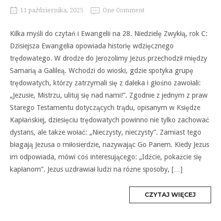
11 października, 2025
One Comment
Kilka myśli do czytań i Ewangelii na 28. Niedzielę Zwykłą, rok C:
Dzisiejsza Ewangelia opowiada historię wdzięcznego
trędowatego. W drodze do Jerozolimy Jezus przechodził między
Samarią a Galileą. Wchodzi do wioski, gdzie spotyka grupę
trędowatych, którzy zatrzymali się z daleka i głośno zawołali:
„Jezusie, Mistrzu, ulituj się nad nami!”. Zgodnie z jednym z praw
Starego Testamentu dotyczących trądu, opisanym w Księdze
Kapłańskiej, dziesięciu trędowatych powinno nie tylko zachować
dystans, ale także wołać: „Nieczysty, nieczysty”. Zamiast tego
błagają Jezusa o miłosierdzie, nazywając Go Panem. Kiedy Jezus
im odpowiada, mówi coś interesującego: „Idźcie, pokażcie się
kapłanom”. Jezus uzdrawiał ludzi na różne sposoby, […]
MORE
CZYTAJ WIĘCEJ
TAG