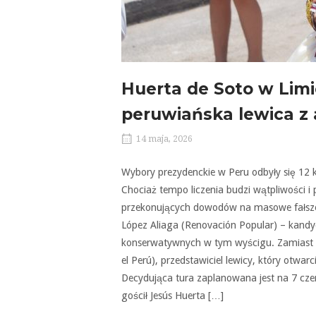
Huerta de Soto w Limie
peruwiańska lewica z 
14 maja, 2026
Wybory prezydenckie w Peru odbyły się 12 k
Chociaż tempo liczenia budzi wątpliwości i p
przekonujących dowodów na masowe fałszers
López Aliaga (Renovación Popular) – kandy
konserwatywnych w tym wyścigu. Zamiast n
el Perú), przedstawiciel lewicy, który otwar
Decydująca tura zaplanowana jest na 7 cz
gościł Jesús Huerta […]