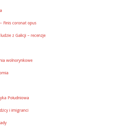
ka
– Finis coronat opus
ludzie z Galicji – recenzje
nia wolnorynkowe
omia
yka Południowa
źcy i imigranci
ady