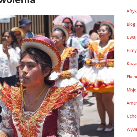
Afry
Blog 
Dwaj 
Filmy
Kaza
Ekon
Misje
Amer
Uchod
Wywi