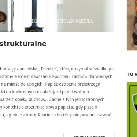
 strukturalne
ortację apostolską „Dilexi te”, którą otrzymał w spadku po
TU 
stotny element nauczania Kościoła i zachętę dla wiernych
na miłość do ubogich. Papież ostrożnie przestrzega
i do konkretnych działań, jak i przed walką o
w parze z opieką duchową. Żadne z tych jednostronnych
ym kontekście zrozumieć słowa papieża, gdy pisze o
da, zgodnie z którą Kościół i chrześcijanie powinni stawiać