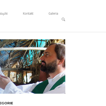
siążki
Kontakt
Galeria
Open
search
bar
EGORIE