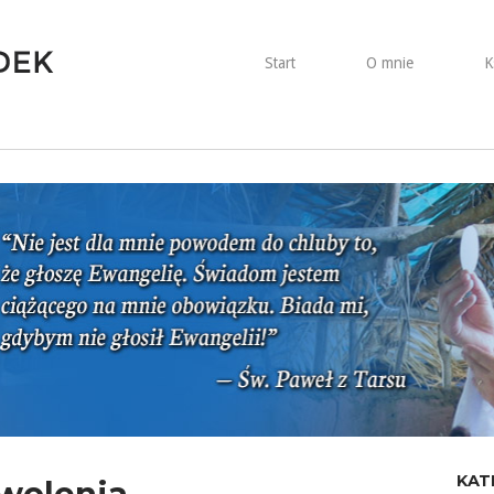
Start
O mnie
K
KAT
wolenia