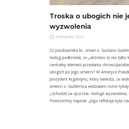
Troska o ubogich nie j
wyzwolenia
8 listopada, 2024
22 października br. zmarł o. Gustavo Gutié
teolog podkreślał, że „ubóstwo to nie tylko
centralny element przesłania chrześcijańskie
ubogich po jego śmierci? W Ameryce Południ
prezydent Argentyny, który twierdzi, że wol
śmierci o. Gutiérreza widziałem różne tytuł
„Uchodził za ojca tzw. teologii wyzwolenia
Powszechny napisał: „Jego refleksja była z