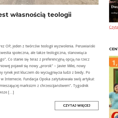
est własnością teologii
Czyta
rrez OP, jeden z twórców teologii wyzwolenia. Peruwiański
CEN
 kwestia społeczna, ale także teologiczna, stanowiąca
go”. Co stanie się teraz z preferencyjną opcją na rzecz
owej pojawił się nowy „prorok” – Javier Milei, nowy
ny rynek jest kluczem do wyciągnięcia ludzi z biedy. Po
y w Internecie. Fundacja Opoka zatytułowała swój artykuł:
, mieszającej marksizm z chrześcijaństwem”. Tygodnik
awsze […]
MORE
CZYTAJ WIĘCEJ
TAG