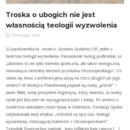
Troska o ubogich nie jest
własnością teologii wyzwolenia
8 listopada, 2024
22 października br. zmarł o. Gustavo Gutiérrez OP, jeden z
twórców teologii wyzwolenia. Peruwiański teolog podkreślał, że
„ubóstwo to nie tylko kwestia społeczna, ale także teologiczna,
stanowiąca centralny element przesłania chrześcijańskiego”. Co
stanie się teraz z preferencyjną opcją na rzecz ubogich po jego
śmierci? W Ameryce Południowej pojawił się nowy „prorok” –
Javier Milei, nowy prezydent Argentyny, który twierdzi, że wolny
rynek jest kluczem do wyciągnięcia ludzi z biedy. Po śmierci o.
Gutiérreza widziałem różne tytuły w Internecie. Fundacja Opoka
zatytułowała swój artykuł: „Uchodził za ojca tzw. teologii
wyzwolenia, mieszającej marksizm z chrześcijaństwem”.
Tygodnik Powszechny napisał: „Jego refleksja była zawsze […]