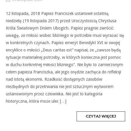
12 listopada, 2018 Papież Franciszek ustanowił ostatnią
niedzielę (19 listopada 2017) przed Uroczystością Chrystusa
Króla Światowym Dniem Ubogich. Papież pragnie zwrócić
uwagę, że miłość wobec bliźniego w potrzebie musi wyrażać się
w konkretnych czynach. Papież emeryt Benedykt XVI w swojej
encyklice o miłości „Deus caritas est” napisał, że „zawsze będą
sytuacje materialnej potrzeby, w których konieczna jest pomoc
w duchu konkretnej miłości bliźniego”. Nie było to zamierzonym
celem papieża Franciszka, ale jego orędzie zachęca do refleksji
nad istotą ekonomii. Rzadkość dostępnych zasobów
niezbędnych do przetrwania nie jest sztucznym wytworem
ustanowionym przez człowieka. Nie jest to kategoria
historyczna, która może ulec […]
MORE
CZYTAJ WIĘCEJ
TAG