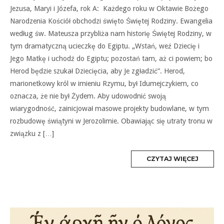
Jezusa, Maryi i Józefa, rok A: Każdego roku w Oktawie Bożego
Narodzenia Kościół obchodzi święto Świętej Rodziny. Ewangelia
według św. Mateusza przybliża nam historię Świętej Rodziny, w
tym dramatyczną ucieczkę do Egiptu. „Wstań, weź Dziecię i
Jego Matkę i uchodź do Egiptu; pozostań tam, aż ci powiem; bo
Herod będzie szukał Dziecięcia, aby Je zgładzić”. Herod,
marionetkowy król w imieniu Rzymu, był Idumejczykiem, co
oznacza, że nie był Żydem. Aby udowodnić swoją
wiarygodność, zainicjował masowe projekty budowlane, w tym
rozbudowę świątyni w Jerozolimie. Obawiając się utraty tronu w
związku z […]
MORE
CZYTAJ WIĘCEJ
TAG