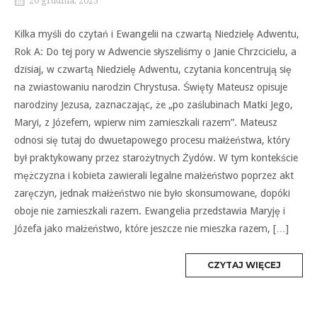
20 grudnia, 2025
Kilka myśli do czytań i Ewangelii na czwartą Niedzielę Adwentu,
Rok A: Do tej pory w Adwencie słyszeliśmy o Janie Chrzcicielu, a
dzisiaj, w czwartą Niedzielę Adwentu, czytania koncentrują się
na zwiastowaniu narodzin Chrystusa. Święty Mateusz opisuje
narodziny Jezusa, zaznaczając, że „po zaślubinach Matki Jego,
Maryi, z Józefem, wpierw nim zamieszkali razem”. Mateusz
odnosi się tutaj do dwuetapowego procesu małżeństwa, który
był praktykowany przez starożytnych Żydów. W tym kontekście
mężczyzna i kobieta zawierali legalne małżeństwo poprzez akt
zaręczyn, jednak małżeństwo nie było skonsumowane, dopóki
oboje nie zamieszkali razem. Ewangelia przedstawia Maryję i
Józefa jako małżeństwo, które jeszcze nie mieszka razem, […]
MORE
CZYTAJ WIĘCEJ
TAG