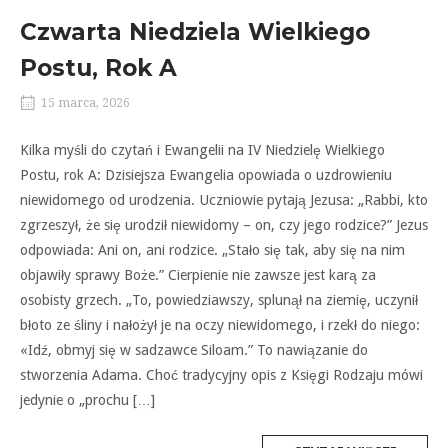
Czwarta Niedziela Wielkiego
Postu, Rok A
15 marca, 2026
Kilka myśli do czytań i Ewangelii na IV Niedzielę Wielkiego
Postu, rok A: Dzisiejsza Ewangelia opowiada o uzdrowieniu
niewidomego od urodzenia. Uczniowie pytają Jezusa: „Rabbi, kto
zgrzeszył, że się urodził niewidomy – on, czy jego rodzice?” Jezus
odpowiada: Ani on, ani rodzice. „Stało się tak, aby się na nim
objawiły sprawy Boże.” Cierpienie nie zawsze jest karą za
osobisty grzech. „To, powiedziawszy, splunął na ziemię, uczynił
błoto ze śliny i nałożył je na oczy niewidomego, i rzekł do niego:
«Idź, obmyj się w sadzawce Siloam.” To nawiązanie do
stworzenia Adama. Choć tradycyjny opis z Księgi Rodzaju mówi
jedynie o „prochu […]