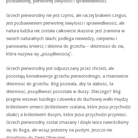
pozbawionej, pierwotnej świętości i sprawiedliwości.
Grzech pierworodny nie jest czymś, ale raczej brakiem czegoś.
Jest pozbawieniem pierwotnej świętości i sprawiedliwości, ale
natura ludzka nie została całkowicie skażona: jest zraniona w
swoich naturalnych siłach; podlega niewiedzy, cierpieniu i
panowaniu śmierci; i skłonna do grzechu – skłonności do zła,
która nazywa się „pożądliwością”.
Grzech pierworodny jest odpuszczany przez chrzest, ale
pozostają konsekwencje grzechu pierworodnego, a mianowicie
skłonność do grzechu. Bóg pozwala, aby ta słabość, ta
skłonność, pożądliwość pozostała w duszy. Dlaczego? Bóg
pragnie wezwać każdego człowieka do duchowej walki między
królestwem śmierci (królestwem szatana, które Jezus przychodzi
obalić) a królestwem Bożym, które Jezus przychodzi przynieść.
Grzech pierworodny został zmazany i dzięki łasce nawróciliśmy
się do Boga, ale wciąż jesteśmy na pustyni. Jeszcze nie
dotarliśmy do Ziemi Obiecanej.