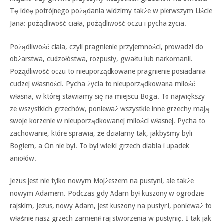
Tę ideę potrójnego pożądania widzimy także w pierwszym Liście
Jana: pożądliwość ciała, pożądliwość oczu i pycha życia.
Pożądliwość ciała, czyli pragnienie przyjemności, prowadzi do
obżarstwa, cudzołóstwa, rozpusty, gwałtu lub narkomanii.
Pożądliwość oczu to nieuporządkowane pragnienie posiadania
cudzej własności. Pycha życia to nieuporządkowana miłość
własna, w której stawiamy się na miejscu Boga. To największy
ze wszystkich grzechów, ponieważ wszystkie inne grzechy mają
swoje korzenie w nieuporządkowanej miłości własnej. Pycha to
zachowanie, które sprawia, że działamy tak, jakbyśmy byli
Bogiem, a On nie był. To był wielki grzech diabła i upadek
aniołów.
Jezus jest nie tylko nowym Mojżeszem na pustyni, ale także
nowym Adamem. Podczas gdy Adam był kuszony w ogrodzie
rajskim, Jezus, nowy Adam, jest kuszony na pustyni, ponieważ to
właśnie nasz grzech zamienił raj stworzenia w pustynię. I tak jak