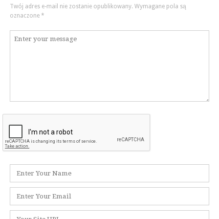
Twój adres e-mail nie zostanie opublikowany.
Wymagane pola są
oznaczone
*
Komentarz
*
Nazwa
*
Adres
e-
mail
Witryna