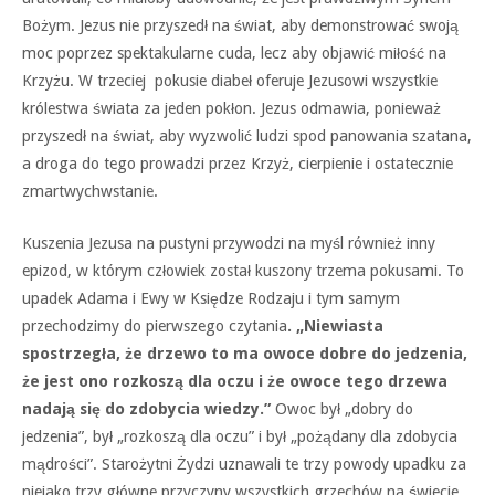
Bożym. Jezus nie przyszedł na świat, aby demonstrować swoją
moc poprzez spektakularne cuda, lecz aby objawić miłość na
Krzyżu. W trzeciej pokusie diabeł oferuje Jezusowi wszystkie
królestwa świata za jeden pokłon. Jezus odmawia, ponieważ
przyszedł na świat, aby wyzwolić ludzi spod panowania szatana,
a droga do tego prowadzi przez Krzyż, cierpienie i ostatecznie
zmartwychwstanie.
Kuszenia Jezusa na pustyni przywodzi na myśl również inny
epizod, w którym człowiek został kuszony trzema pokusami. To
upadek Adama i Ewy w Księdze Rodzaju i tym samym
przechodzimy do pierwszego czytania
. „Niewiasta
spostrzegła, że drzewo to ma owoce dobre do jedzenia,
że jest ono rozkoszą dla oczu i że owoce tego drzewa
nadają się do zdobycia wiedzy.”
Owoc był „dobry do
jedzenia”, był „rozkoszą dla oczu” i był „pożądany dla zdobycia
mądrości”. Starożytni Żydzi uznawali te trzy powody upadku za
niejako trzy główne przyczyny wszystkich grzechów na świecie.