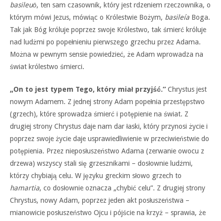
basileuō
, ten sam czasownik, który jest rdzeniem rzeczownika, o
którym mówi Jezus, mówiąc o Królestwie Bożym,
basileía
Boga.
Tak jak Bóg króluje poprzez swoje Królestwo, tak śmierć króluje
nad ludżmi po popełnieniu pierwszego grzechu przez Adama.
Można w pewnym sensie powiedzieć, że Adam wprowadza na
świat królestwo śmierci.
„On to jest typem Tego, który miał przyjść.”
Chrystus jest
nowym Adamem. Z jednej strony Adam popełnia przestępstwo
(grzech), które sprowadza śmierć i potępienie na świat. Z
drugiej strony Chrystus daje nam dar łaski, który przynosi życie i
poprzez swoje życie daje usprawiedliwienie w przeciwieństwie do
potępienia. Przez nieposłuszeństwo Adama (zerwanie owocu z
drzewa) wszyscy stali się grzesznikami – dosłownie ludźmi,
którzy chybiają celu. W języku greckim słowo grzech to
hamartia
, co dosłownie oznacza „chybić celu”. Z drugiej strony
Chrystus, nowy Adam, poprzez jeden akt posłuszeństwa –
mianowicie posłuszeństwo Ojcu i pójście na krzyż – sprawia, że