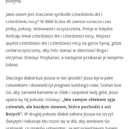
pustynię.
Jakie zatem jest znaczenie symboliki czterdziestu dni i
czterdziestu nocy? W Biblii liczba 40 zawsze oznacza czas
próby, pokusy, testowania i oczyszczenia. Potop w Księdze
Rodzaju trwał czterdzieści dni i czterdzieści nocy. Mojżesz
spędził czterdzieści dni i czterdzieści nocy na górze Synaj, gdzie
został oczyszczony, aby móc stanąć w obecności Boga i
otrzymać Dziesięć Przykazań, a następnie przekazać je swojemu
ludowi.
Dlaczego diabeł kusi Jezusa w ten sposób? Jezus był w pełni
człowiekiem i doświadczył pragnień ludzkiego ciała. Szatan kusi
Go, aby zamienił kamienie w chleb i zaspokoił swój głód. Jezus
opiera się tej pokusie, mówiąc:
„Nie samym chlebem żyje
człowiek, ale każdym słowem, które pochodzi z ust
Bożych”.
W drugiej pokusie diabeł zabiera Jezusa na szczyt
Świątyni i nakazuje Mu rzucić się w dół, aby aniołowie Go
uratowali, co miałoby udowodnić, że jest prawdziwym Synem