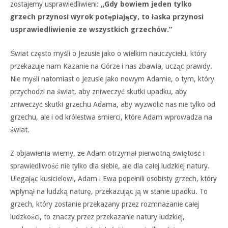
zostajemy usprawiedliwieni:
„Gdy bowiem jeden tylko
grzech przynosi wyrok potępiający, to łaska przynosi
usprawiedliwienie ze wszystkich grzechów.”
Świat często myśli o Jezusie jako o wielkim nauczycielu, który
przekazuje nam Kazanie na Górze i nas zbawia, ucząc prawdy.
Nie myśli natomiast o Jezusie jako nowym Adamie, o tym, który
przychodzi na świat, aby zniweczyć skutki upadku, aby
zniweczyć skutki grzechu Adama, aby wyzwolić nas nie tylko od
grzechu, ale i od królestwa śmierci, które Adam wprowadza na
świat.
Z objawienia wiemy, że Adam otrzymał pierwotną świętość i
sprawiedliwość nie tylko dla siebie, ale dla całej ludzkiej natury.
Ulegając kusicielowi, Adam i Ewa popełnili osobisty grzech, który
wpłynął na ludzką naturę, przekazując ją w stanie upadku. To
grzech, który zostanie przekazany przez rozmnażanie całej
ludzkości, to znaczy przez przekazanie natury ludzkiej,