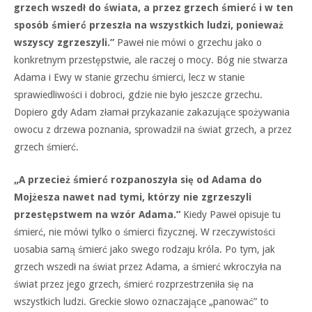
grzech wszedł do świata, a przez grzech śmierć i w ten
sposób śmierć przeszła na wszystkich ludzi, ponieważ
wszyscy zgrzeszyli.”
Paweł nie mówi o grzechu jako o
konkretnym przestępstwie, ale raczej o mocy. Bóg nie stwarza
Adama i Ewy w stanie grzechu śmierci, lecz w stanie
sprawiedliwości i dobroci, gdzie nie było jeszcze grzechu.
Dopiero gdy Adam złamał przykazanie zakazujące spożywania
owocu z drzewa poznania, sprowadził na świat grzech, a przez
grzech śmierć.
„A przecież śmierć rozpanoszyła się od Adama do
Mojżesza nawet nad tymi, którzy nie zgrzeszyli
przestępstwem na wzór Adama.”
Kiedy Paweł opisuje tu
śmierć, nie mówi tylko o śmierci fizycznej. W rzeczywistości
uosabia samą śmierć jako swego rodzaju króla. Po tym, jak
grzech wszedł na świat przez Adama, a śmierć wkroczyła na
świat przez jego grzech, śmierć rozprzestrzeniła się na
wszystkich ludzi. Greckie słowo oznaczające „panować” to