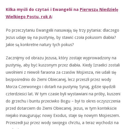
K
ilka myśli do czytań i Ewangelii na
Pierwszą Niedzielę
Wielkiego Postu, rok A
:
Po przeczytaniu Ewangelii nasuwają się trzy pytania: dlaczego
Jezus udaje się na pustynię, by stawić czoła pokusom diabła?
Jakie są konkretne natury tych pokus?
Zacznijmy od obrazu Jezusa, który zostaje wyprowadzony na
pustynię, aby być kuszonym przez diabła. Kiedy Izraelici zostali
uwolnieni z niewoli faraona za czasów Mojżesza, nie udali się
bezpośrednio do Ziemi Obiecanej, lecz przeszli przez wody
Morza Czerwonego i dotarli na pustynię Synaj, gdzie spędzili
czterdzieści lat. W tym czasie byli wystawiani na próby, kuszeni
do grzechu i buntu przeciwko Bogu – był to okres oczyszczenia
przed dotarciem do Ziemi Obiecanej. Jezus, w tym kontekście
niejako inaugurując nowy Exodus, staje się nowym Mojżeszem.
Przeszedł już przez wody swojego chrztu, a teraz wychodzi na