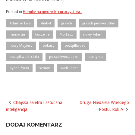
Posted in
Homilie na niedziele i uroczystości
Adam io Ewa
diabeł
grzech
grzech pierworodny
hamartia
kuszenie
Mojżesz
nowy Adam
nowy Mojżesz
pokusy
pożądliwość
pożądliwość ciała
pożądliwość oczu
pustynia
pycha życia
szatan
wielki post
Chilĳska saletra i sztuczna
Druga Niedziela Wielkiego
Post
inteligencja
Postu, Rok A
navigation
DODAJ KOMENTARZ