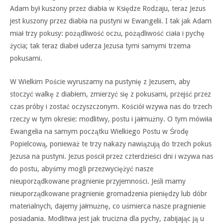
Adam był kuszony przez diabła w Księdze Rodzaju, teraz Jezus
jest kuszony przez diabła na pustyni w Ewangelii. I tak jak Adam
miał trzy pokusy: pożądliwość oczu, pożądliwość ciała i pychę
życia; tak teraz diabeł uderza Jezusa tymi samymi trzema
pokusami.
W Wielkim Poście wyruszamy na pustynię z Jezusem, aby
stoczyć walkę z diabłem, zmierzyć się z pokusami, przejść przez
czas próby i zostać oczyszczonym. Kościół wzywa nas do trzech
rzeczy w tym okresie: modlitwy, postu i jałmużny. O tym mówiła
Ewangelia na samym początku Wielkiego Postu w Środę
Popielcową, ponieważ te trzy nakazy nawiązują do trzech pokus
Jezusa na pustyni. Jezus pościł przez czterdzieści dni i wzywa nas
do postu, abyśmy mogli przezwyciężyć nasze
nieuporządkowane pragnienie przyjemności. Jeśli mamy
nieuporządkowane pragnienie gromadzenia pieniędzy lub dóbr
materialnych, dajemy jałmużnę, co uśmierca nasze pragnienie
posiadania. Modlitwa jest jak trucizna dla pychy, zabijając ją u