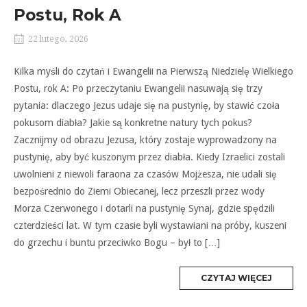
Postu, Rok A
22 lutego, 2026
Kilka myśli do czytań i Ewangelii na Pierwszą Niedzielę Wielkiego
Postu, rok A: Po przeczytaniu Ewangelii nasuwają się trzy
pytania: dlaczego Jezus udaje się na pustynię, by stawić czoła
pokusom diabła? Jakie są konkretne natury tych pokus?
Zacznijmy od obrazu Jezusa, który zostaje wyprowadzony na
pustynię, aby być kuszonym przez diabła. Kiedy Izraelici zostali
uwolnieni z niewoli faraona za czasów Mojżesza, nie udali się
bezpośrednio do Ziemi Obiecanej, lecz przeszli przez wody
Morza Czerwonego i dotarli na pustynię Synaj, gdzie spędzili
czterdzieści lat. W tym czasie byli wystawiani na próby, kuszeni
do grzechu i buntu przeciwko Bogu – był to […]
MORE
CZYTAJ WIĘCEJ
TAG