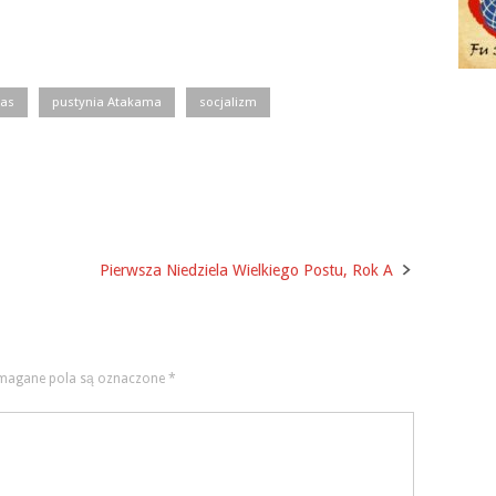
ras
pustynia Atakama
socjalizm
Pierwsza Niedziela Wielkiego Postu, Rok A
agane pola są oznaczone
*