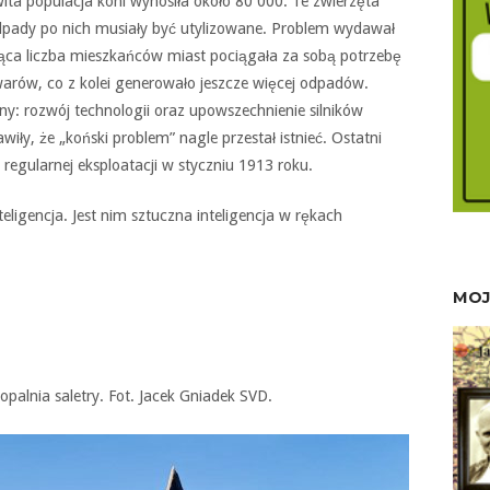
ita populacja koni wynosiła około 80 000. Te zwierzęta
pady po nich musiały być utylizowane. Problem wydawał
ąca liczba mieszkańców miast pociągała za sobą potrzebę
towarów, co z kolei generowało jeszcze więcej odpadów.
ny: rozwój technologii oraz upowszechnienie silników
iły, że „koński problem” nagle przestał istnieć. Ostatni
egularnej eksploatacji w styczniu 1913 roku.
eligencja. Jest nim sztuczna inteligencja w rękach
MOJ
palnia saletry. Fot. Jacek Gniadek SVD.