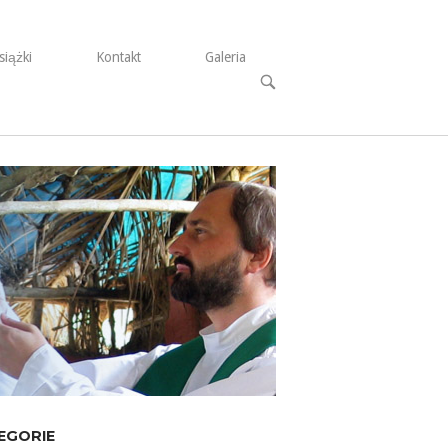
siążki
Kontakt
Galeria
Open
search
bar
EGORIE