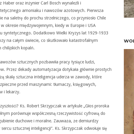
 Haber oraz inżynier Carl Bosch wynaleźli i
yntetycznego amoniaku i nawozów azotowych. Pierwsza
na saletrę do prochu strzelniczego, co przyniosło Chile
e w okresie międzywojennym, kiedy w Europie i USA
 syntetycznego. Dodatkowo Wielki Kryzys lat 1929-1933
ozy na całym świecie, co skutkowało katastrofalnym
WOL
hilĳskich kopalń.
wozów sztucznych pozbawiła pracy tysiące ludzi,
w. Przez dekady automatyzacja dotykała głównie prostych
żą skalę sztuczna inteligencja uderza w zawody, które
ezpieczne przed maszynami: tłumaczy, księgowych,
 i lekarzy.
yszłości? Ks. Robert Skrzypczak w artykule „Głos proroka
ielnym porównuje współczesną rzeczywistość cyfrową do
zagubienie duchowe i moralne. Zauważa, że demiurdzy
sercu sztucznej inteligencji”. Ks. Skrzypczak odwołuje się