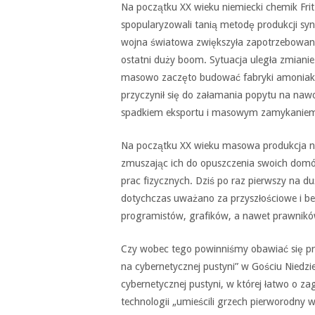
Na początku XX wieku niemiecki chemik Fritz
spopularyzowali tanią metodę produkcji s
wojna światowa zwiększyła zapotrzebowanie 
ostatni duży boom. Sytuacja uległa zmiani
masowo zaczęto budować fabryki amoniaku
przyczynił się do załamania popytu na naw
spadkiem eksportu i masowym zamykaniem c
Na początku XX wieku masowa produkcja na
zmuszając ich do opuszczenia swoich domó
prac fizycznych. Dziś po raz pierwszy na du
dotychczas uważano za przyszłościowe i b
programistów, grafików, a nawet prawników
Czy wobec tego powinniśmy obawiać się prz
na cybernetycznej pustyni” w Gościu Niedz
cybernetycznej pustyni, w której łatwo o 
technologii „umieścili grzech pierworodny w 