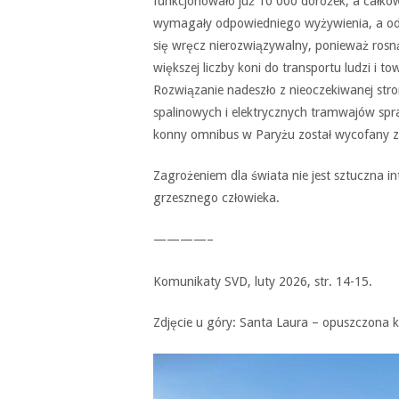
funkcjonowało już 10 000 dorożek, a całkow
wymagały odpowiedniego wyżywienia, a od
się wręcz nierozwiązywalny, ponieważ rosn
większej liczby koni do transportu ludzi i 
Rozwiązanie nadeszło z nieoczekiwanej stro
spalinowych i elektrycznych tramwajów spraw
konny omnibus w Paryżu został wycofany z r
Zagrożeniem dla świata nie jest sztuczna int
grzesznego człowieka.
————–
Komunikaty SVD, luty 2026, str. 14-15.
Zdjęcie u góry: Santa Laura – opuszczona ko