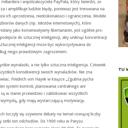
iliardera i współzałożyciela PayPala, który twierdzi, że
za i amplifikuje ludzkie błędy, ponieważ jest trenowana na
si ich uprzedzenia, niedoskonałości i ograniczenia. Modele
 zbiorów danych (np. tekstów internetowych), które
reślany jako konserwatywny libertarianin, jest ogólnie pro-
odejście do sztucznej inteligencji, aby uniknąć koncentracji
sztucznej inteligencji może być wykorzystywana do
 według niego prawdziwym zagrożeniem.
ie wynalazki, a nie tylko sztuczna inteligencja. Człowiek
TU 
 wszystkich konsekwencji swoich wynalazków. Nie zna
bawiać. Friedrich von Hayek w książce „Zgubna pycha
den system kontroli, planowania centralnego ani
są w stanie przewidzieć i zablokować wszystkich
ie wymyślą, gdy mają wystarczającą motywację.
ch toczyły się ożywione debaty na temat rosnącej liczby
ały setki ton odchodów. Do 1900 roku w Paryżu