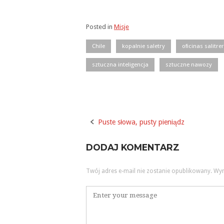
Posted in
Misje
Chile
kopalnie saletry
oficinas salitre
sztuczna inteligencja
sztuczne nawozy
Puste słowa, pusty pieniądz
Post
navigation
DODAJ KOMENTARZ
Twój adres e-mail nie zostanie opublikowany.
Wym
Komentarz
*