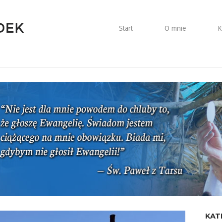
Start
O mnie
K
KAT