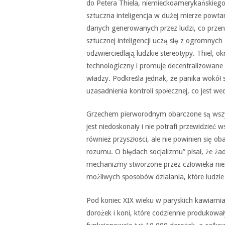
do Petera Thiela, niemieckoamerykańskiego m
sztuczna inteligencja w dużej mierze powtar
danych generowanych przez ludzi, co przeno
sztucznej inteligencji uczą się z ogromnych
odzwierciedlają ludzkie stereotypy. Thiel, ok
technologiczny i promuje decentralizowane p
władzy. Podkreśla jednak, że panika wokół 
uzasadnienia kontroli społecznej, co jest
Grzechem pierworodnym obarczone są wszystk
jest niedoskonały i nie potrafi przewidzieć
również przyszłości, ale nie powinien się o
rozumu. O błędach socjalizmu” pisał, że ża
mechanizmy stworzone przez człowieka nie 
możliwych sposobów działania, które ludz
Pod koniec XIX wieku w paryskich kawiarnia
dorożek i koni, które codziennie produkow