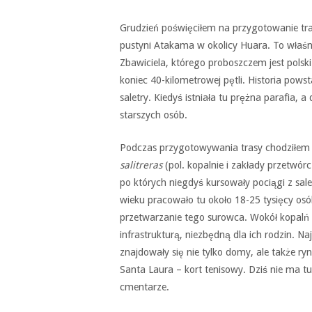
Grudzień poświęciłem na przygotowanie tra
pustyni Atakama w okolicy Huara. To właśn
Zbawiciela, którego proboszczem jest polsk
koniec 40-kilometrowej pętli. Historia pows
saletry. Kiedyś istniała tu prężna parafia, 
starszych osób.
Podczas przygotowywania trasy chodziłem
salitreras
(pol. kopalnie i zakłady przetwórc
po których niegdyś kursowały pociągi z sal
wieku pracowało tu około 18-25 tysięcy o
przetwarzanie tego surowca. Wokół kopalń
infrastrukturą, niezbędną dla ich rodzin. N
znajdowały się nie tylko domy, ale także ryne
Santa Laura – kort tenisowy. Dziś nie ma tu
cmentarze.