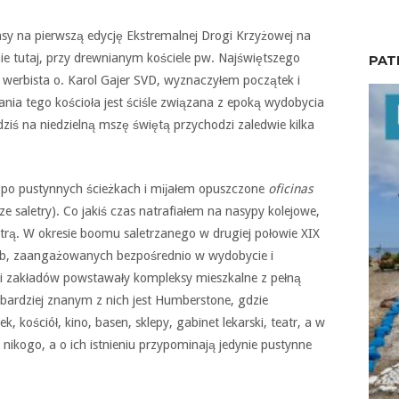
sy na pierwszą edycję Ekstremalnej Drogi Krzyżowej na
ie tutaj, przy drewnianym kościele pw. Najświętszego
PAT
i werbista o. Karol Gajer SVD, wyznaczyłem początek i
tania tego kościoła jest ściśle związana z epoką wydobycia
a dziś na niedzielną mszę świętą przychodzi zaledwie kilka
 po pustynnych ścieżkach i mĳałem opuszczone
oficinas
ze saletry). Co jakiś czas natrafiałem na nasypy kolejowe,
etrą. W okresie boomu saletrzanego w drugiej połowie XIX
sób, zaangażowanych bezpośrednio w wydobycie i
 i zakładów powstawały kompleksy mieszkalne z pełną
ajbardziej znanym z nich jest Humberstone, gdzie
k, kościół, kino, basen, sklepy, gabinet lekarski, teatr, a w
 nikogo, a o ich istnieniu przypominają jedynie pustynne