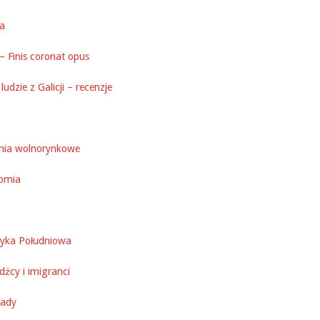
ka
– Finis coronat opus
ludzie z Galicji – recenzje
nia wolnorynkowe
omia
yka Południowa
źcy i imigranci
ady