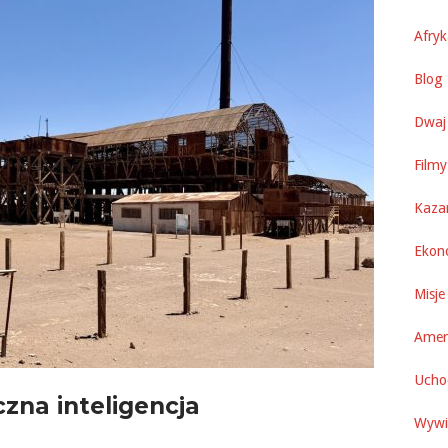
Afry
Blog 
Dwaj 
Filmy
Kaza
Ekon
Misje
Amer
Uchod
czna inteligencja
Wywi