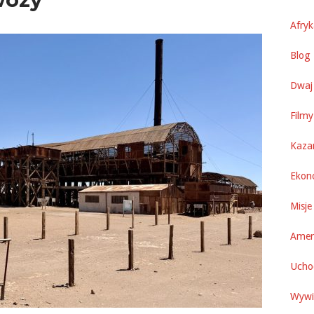
Afry
Blog 
Dwaj 
Filmy
Kaza
Ekon
Misje
Amer
Uchod
Wywi