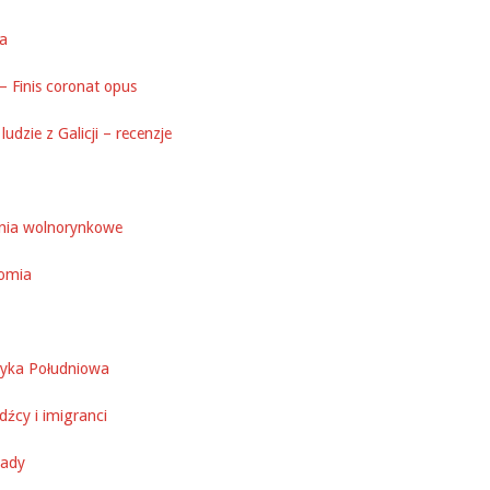
ka
– Finis coronat opus
ludzie z Galicji – recenzje
nia wolnorynkowe
omia
yka Południowa
źcy i imigranci
ady