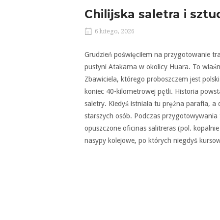
Chilĳska saletra i sztu
6 lutego, 2026
Grudzień poświęciłem na przygotowanie tra
pustyni Atakama w okolicy Huara. To właśn
Zbawiciela, którego proboszczem jest polsk
koniec 40-kilometrowej pętli. Historia pows
saletry. Kiedyś istniała tu prężna parafia, 
starszych osób. Podczas przygotowywania 
opuszczone oficinas salitreras (pol. kopalnie
nasypy kolejowe, po których niegdyś kursowa