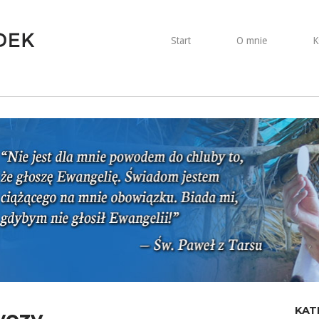
Start
O mnie
K
KAT
wozy