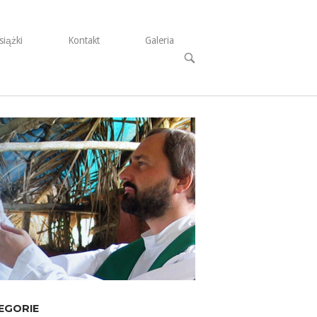
siążki
Kontakt
Galeria
Open
search
bar
EGORIE