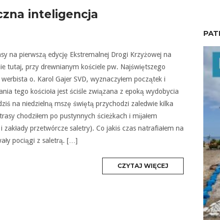
czna inteligencja
PAT
sy na pierwszą edycję Ekstremalnej Drogi Krzyżowej na
ie tutaj, przy drewnianym kościele pw. Najświętszego
i werbista o. Karol Gajer SVD, wyznaczyłem początek i
tania tego kościoła jest ściśle związana z epoką wydobycia
a dziś na niedzielną mszę świętą przychodzi zaledwie kilka
trasy chodziłem po pustynnych ścieżkach i mĳałem
 i zakłady przetwórcze saletry). Co jakiś czas natrafiałem na
ły pociągi z saletrą. […]
MORE
CZYTAJ WIĘCEJ
TAG