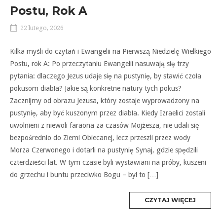
Postu, Rok A
22 lutego, 2026
Kilka myśli do czytań i Ewangelii na Pierwszą Niedzielę Wielkiego
Postu, rok A: Po przeczytaniu Ewangelii nasuwają się trzy
pytania: dlaczego Jezus udaje się na pustynię, by stawić czoła
pokusom diabła? Jakie są konkretne natury tych pokus?
Zacznijmy od obrazu Jezusa, który zostaje wyprowadzony na
pustynię, aby być kuszonym przez diabła. Kiedy Izraelici zostali
uwolnieni z niewoli faraona za czasów Mojżesza, nie udali się
bezpośrednio do Ziemi Obiecanej, lecz przeszli przez wody
Morza Czerwonego i dotarli na pustynię Synaj, gdzie spędzili
czterdzieści lat. W tym czasie byli wystawiani na próby, kuszeni
do grzechu i buntu przeciwko Bogu – był to […]
MORE
CZYTAJ WIĘCEJ
TAG