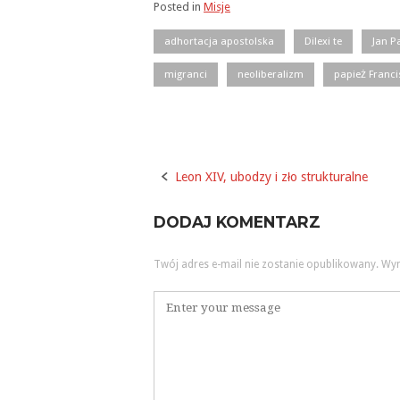
Posted in
Misje
adhortacja apostolska
Dilexi te
Jan P
migranci
neoliberalizm
papież Franci
Leon XIV, ubodzy i zło strukturalne
Post
navigation
DODAJ KOMENTARZ
Twój adres e-mail nie zostanie opublikowany.
Wym
Komentarz
*