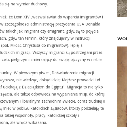
ada się na wymiar duchowy.
ież, że Leon XIV „wezwał świat do wsparcia imigrantów i
, w szczególności administrację prezydenta USA Donalda
 takich jak imigrant czy emigrant, gdyż są to pojęcia
ch, gdyż ten termin, który znajdujemy w instrukcji
WOL
(pol. Miłość Chrystusa do migrantów), lepiej z
ludzkich migracji. Wszyscy migranci są postrzegani przez
 celu, pielgrzymi zmierzający do swojej ojczyzny w niebie.
punkty. W pierwszym pisze: „Doświadczenie migracji
yrusza, nie wiedząc, dokąd idzie; Mojżesz prowadzi lud
f uciekają z Dzieciątkiem do Egiptu”. Migracja to nie tylko
ęścia, ale także odpowiedź na wypełnienie misji, do której
ryzowanym i liberalnym zachodnim świecie, coraz trudniej o
 mieć w pobliżu katolickich sąsiadów, którzy podzielają te
takiej wspólnoty, pracy, katolickiej szkoły i
iona, ale wręcz wskazana.