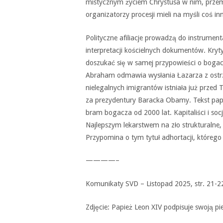
mistycznym życiem Chrystusa w nim, przem
organizatorzy procesji mieli na myśli coś in
Polityczne afiliacje prowadzą do instrument
interpretacji kościelnych dokumentów. Kry
doszukać się w samej przypowieści o bogacz
Abraham odmawia wysłania Łazarza z ostrze
nielegalnych imigrantów istniała już przed
za prezydentury Baracka Obamy. Tekst papi
bram bogacza od 2000 lat. Kapitaliści i socj
Najlepszym lekarstwem na zło strukturalne, k
Przypomina o tym tytuł adhortacji, którego
————–
Komunikaty SVD – Listopad 2025, str. 21-2
Zdjęcie: Papież Leon XIV podpisuje swoją pie