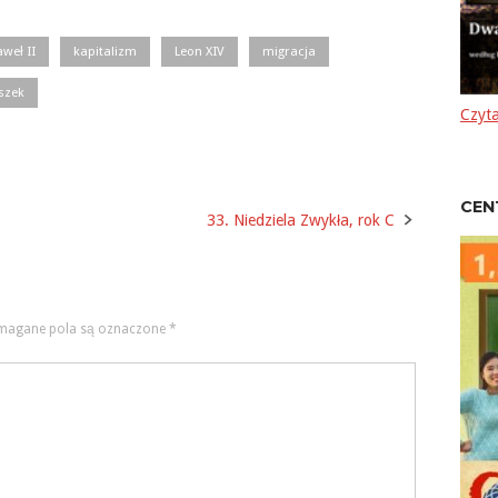
aweł II
kapitalizm
Leon XIV
migracja
szek
Czyta
CEN
33. Niedziela Zwykła, rok C
agane pola są oznaczone
*