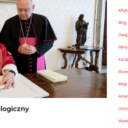
Afry
Blog 
Dwaj 
Filmy
Kaza
Ekon
Misje
Amer
ologiczny
Uchod
Wywi