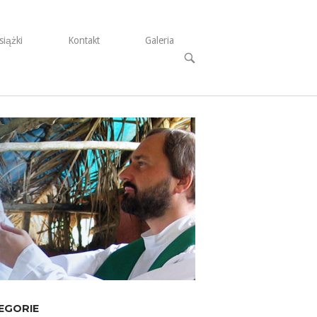
siążki
Kontakt
Galeria
Open
search
bar
EGORIE