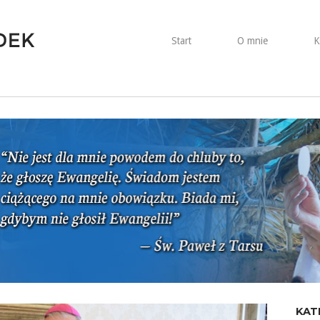
Start
O mnie
K
KAT