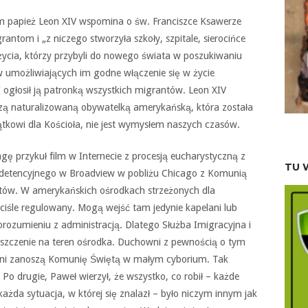
papież Leon XIV wspomina o św. Franciszce Ksawerze
ntom i „z niczego stworzyła szkoły, szpitale, sierocińce
życia, którzy przybyli do nowego świata w poszukiwaniu
ów umożliwiających im godne włączenie się w życie
 ogłosił ją patronką wszystkich migrantów. Leon XIV
szą naturalizowaną obywatelką amerykańską, która została
tkowi dla Kościoła, nie jest wymysłem naszych czasów.
gę przykuł film w Internecie z procesją eucharystyczną z
TU 
a detencyjnego w Broadview w pobliżu Chicago z Komunią
tów. W amerykańskich ośrodkach strzeżonych dla
iśle regulowany. Mogą wejść tam jedynie kapelani lub
orozumieniu z administracją. Dlatego Służba Imigracyjna i
uszczenie na teren ośrodka. Duchowni z pewnością o tym
płani zanoszą Komunię Świętą w małym cyborium. Tak
 Po drugie, Paweł wierzył, że wszystko, co robił – każde
ażda sytuacja, w której się znalazł – było niczym innym jak