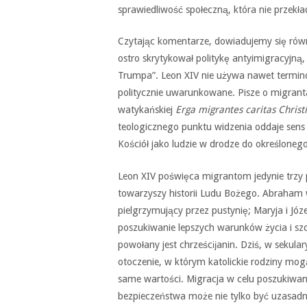
sprawiedliwość społeczną, która nie przekł
Czytając komentarze, dowiadujemy się równ
ostro skrytykował politykę antyimigracyjną
Trumpa”. Leon XIV nie używa nawet terminów
politycznie uwarunkowane. Pisze o migranta
watykańskiej
Erga migrantes caritas Christi
teologicznego punktu widzenia oddaje sens 
Kościół jako ludzie w drodze do określonego
Leon XIV poświęca migrantom jedynie trzy 
towarzyszy historii Ludu Bożego. Abraham w
pielgrzymujący przez pustynię; Maryja i Józe
poszukiwanie lepszych warunków życia i szcz
powołany jest chrześcĳanin. Dziś, w sekula
otoczenie, w którym katolickie rodziny mogą
same wartości. Migracja w celu poszukiwania 
bezpieczeństwa może nie tylko być uzasadn