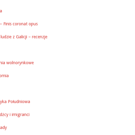
ka
– Finis coronat opus
ludzie z Galicji – recenzje
nia wolnorynkowe
omia
yka Południowa
źcy i imigranci
ady