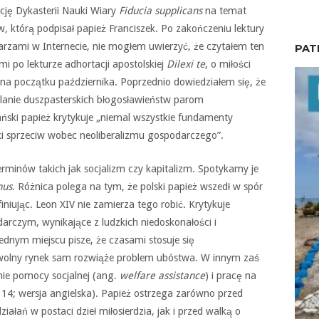
ję Dykasterii Nauki Wiary
Fiducia supplicans
na temat
, którą podpisał papież Franciszek. Po zakończeniu lektury
rzami w Internecie, nie mogłem uwierzyć, że czytałem ten
PAT
i po lekturze adhortacji apostolskiej
Dilexi te
, o miłości
na początku października. Poprzednio dowiedziałem się, że
elanie duszpasterskich błogosławieństw parom
ński papież krytykuje „niemal wszystkie fundamenty
ki sprzeciw wobec neoliberalizmu gospodarczego”.
minów takich jak socjalizm czy kapitalizm. Spotykamy je
nus
. Różnica polega na tym, że polski papież wszedł w spór
finiując. Leon XIV nie zamierza tego robić. Krytykuje
rczym, wynikające z ludzkich niedoskonałości i
ednym miejscu pisze, że czasami stosuje się
e wolny rynek sam rozwiąże problem ubóstwa. W innym zaś
enie pomocy socjalnej (ang.
welfare assistance
) i pracę na
114; wersja angielska). Papież ostrzega zarówno przed
ałań w postaci dzieł miłosierdzia, jak i przed walką o