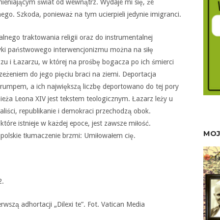
ieniającym świat od wewnątrz. Wydaje mi się, że
nego. Szkoda, ponieważ na tym ucierpieli jedynie imigranci.
alnego traktowania religii oraz do instrumentalnej
tyki państwowego interwencjonizmu można na siłę
u i Łazarzu, w której na prośbę bogacza po ich śmierci
żeniem do jego pięciu braci na ziemi. Deportacja
 Trumpem, a ich największą liczbę deportowano do tej pory
eża Leona XIV jest tekstem teologicznym. Łazarz leży u
aliści, republikanie i demokraci przechodzą obok.
tóre istnieje w każdej epoce, jest zawsze miłość.
MOJ
 polskie tłumaczenie brzmi: Umiłowałem cię.
2.
rwszą adhortacji „Dilexi te”. Fot. Vatican Media