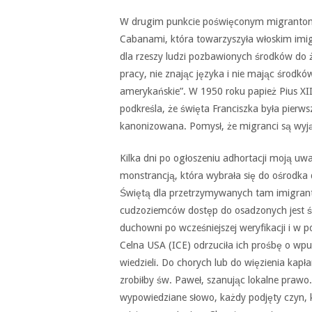
W drugim punkcie poświęconym migrantom 
Cabanami, która towarzyszyła włoskim imigra
dla rzeszy ludzi pozbawionych środków do 
pracy, nie znając języka i nie mając środk
amerykańskie”. W 1950 roku papież Pius XII
podkreśla, że święta Franciszka była pierw
kanonizowana. Pomysł, że migranci są wyją
Kilka dni po ogłoszeniu adhortacji moją uwa
monstrancją, która wybrała się do ośrodk
Świętą dla przetrzymywanych tam imigran
cudzoziemców dostęp do osadzonych jest śc
duchowni po wcześniejszej weryfikacji i w p
Celna USA (ICE) odrzuciła ich prośbę o wp
wiedzieli. Do chorych lub do więzienia ka
zrobiłby św. Paweł, szanując lokalne prawo.
wypowiedziane słowo, każdy podjęty czyn, k