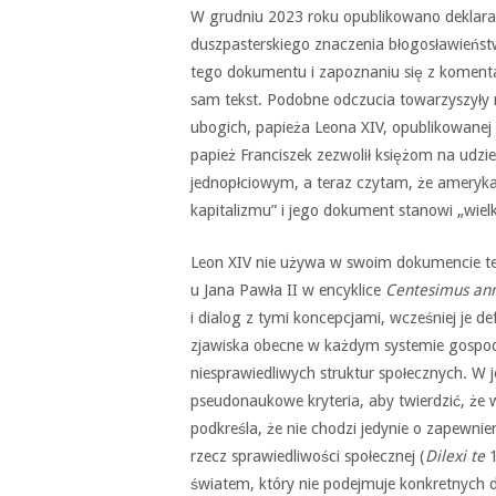
W grudniu 2023 roku opublikowano deklarac
duszpasterskiego znaczenia błogosławieństw
tego dokumentu i zapoznaniu się z komenta
sam tekst. Podobne odczucia towarzyszyły m
ubogich, papieża Leona XIV, opublikowanej 
papież Franciszek zezwolił księżom na udzi
jednopłciowym, a teraz czytam, że ameryka
kapitalizmu” i jego dokument stanowi „wiel
Leon XIV nie używa w swoim dokumencie ter
u Jana Pawła II w encyklice
Centesimus an
i dialog z tymi koncepcjami, wcześniej je de
zjawiska obecne w każdym systemie gospoda
niesprawiedliwych struktur społecznych. W j
pseudonaukowe kryteria, aby twierdzić, ż
podkreśla, że nie chodzi jedynie o zapewni
rzecz sprawiedliwości społecznej (
Dilexi te
światem, który nie podejmuje konkretnych dzi