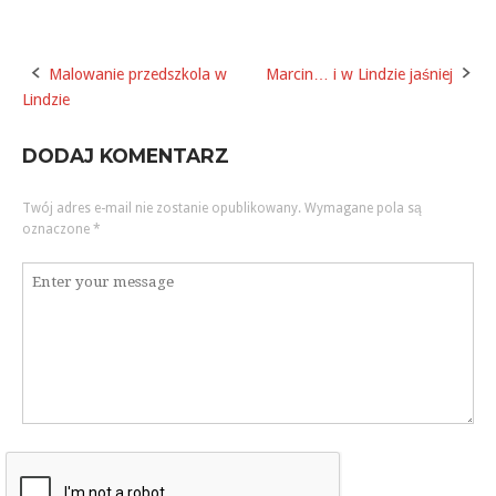
Malowanie przedszkola w
Marcin… i w Lindzie jaśniej
Post
Lindzie
navigation
DODAJ KOMENTARZ
Twój adres e-mail nie zostanie opublikowany.
Wymagane pola są
oznaczone
*
Komentarz
*