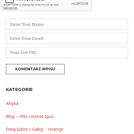
Nazwa
*
Adres
e-
mail
Witryna
*
internetowa
KATEGORIE
Afryka
Blog – Finis coronat opus
Dwaj ludzie z Galicji – recenzje