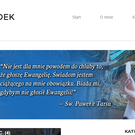
Start
O mnie
K
KAT