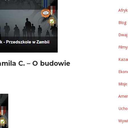
Afry
Blog 
Dwaj 
Filmy
Kaza
amila C. – O budowie
Ekon
Misje
Amer
Uchod
Wywi