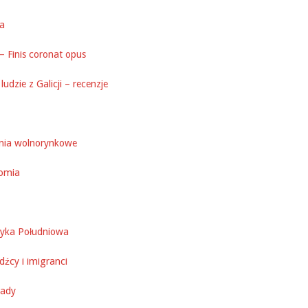
ka
– Finis coronat opus
ludzie z Galicji – recenzje
nia wolnorynkowe
omia
yka Południowa
źcy i imigranci
ady