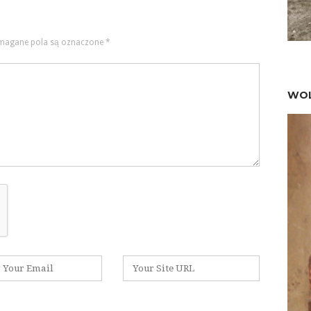
agane pola są oznaczone
*
WOL
Witryna
internetowa