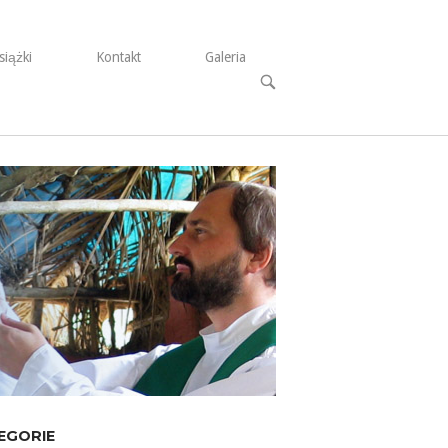
siążki
Kontakt
Galeria
Open
search
bar
EGORIE