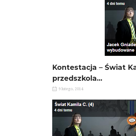
Kontestacja – Świat K
przedszkola…
9 lutego, 2014