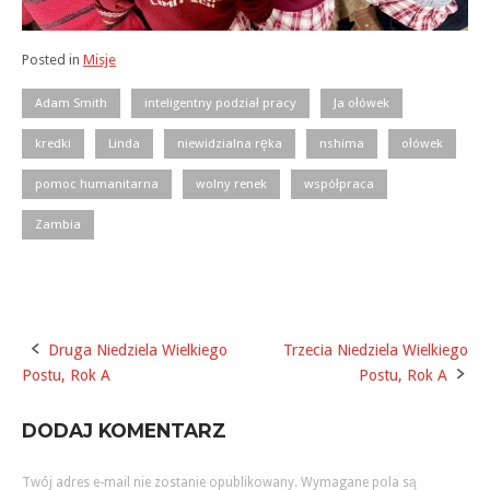
Posted in
Misje
Adam Smith
inteligentny podział pracy
Ja ołówek
kredki
Linda
niewidzialna ręka
nshima
ołówek
pomoc humanitarna
wolny renek
współpraca
Zambia
Druga Niedziela Wielkiego
Trzecia Niedziela Wielkiego
Post
Postu, Rok A
Postu, Rok A
navigation
DODAJ KOMENTARZ
Twój adres e-mail nie zostanie opublikowany.
Wymagane pola są