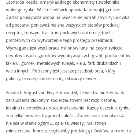
Leonarda Reada, amerykańskiego ekonomisty i zwolennika
wolnego rynku. W filmie ołówek opowiada o swojej genezie.
Żadna pojedyncza osoba na świecie nie potrafi stworzyć ołówka
od podstaw, ponieważ nie zna wszystkich etapów produkcji,
receptur, maszyn, tras transportowych ani umiejętności
potrzebnych do wytworzenia tego prostego przedmiotu.
Wymagana jest współpraca milionów ludzi na całym świecie:
drwali w lasach, górników wydobywających grafit, producentów
lakieru, gumek, metalowych tulejek, kleju, farb drukarskich i
wielu innych. Potrzebny jest jeszcze przedsiębiorca, który
połączy te wszystkie elementy i stworzy ołówek.
Friedrich August von Hayek dowodził, że wiedza niezbędna do
zarządzania złożonym społeczeństwem jest rozproszona,
lokalna i niemożliwa do scentralizowania. Każdy uczestnik rynku
zna tylko niewielki fragment całości. Żaden centralny planista
nie jest w stanie ogarnąć całej tej wiedzy. Nie istnieje
ministerstwo, które zarządzałoby produkcją ołówków, a mimo to