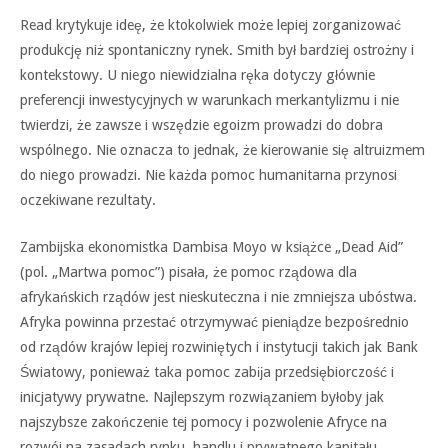
Read krytykuje ideę, że ktokolwiek może lepiej zorganizować
produkcję niż spontaniczny rynek. Smith był bardziej ostrożny i
kontekstowy. U niego niewidzialna ręka dotyczy głównie
preferencji inwestycyjnych w warunkach merkantylizmu i nie
twierdzi, że zawsze i wszędzie egoizm prowadzi do dobra
wspólnego. Nie oznacza to jednak, że kierowanie się altruizmem
do niego prowadzi. Nie każda pomoc humanitarna przynosi
oczekiwane rezultaty.
Zambijska ekonomistka Dambisa Moyo w książce „Dead Aid”
(pol. „Martwa pomoc”) pisała, że pomoc rządowa dla
afrykańskich rządów jest nieskuteczna i nie zmniejsza ubóstwa.
Afryka powinna przestać otrzymywać pieniądze bezpośrednio
od rządów krajów lepiej rozwiniętych i instytucji takich jak Bank
Światowy, ponieważ taka pomoc zabĳa przedsiębiorczość i
inicjatywy prywatne. Najlepszym rozwiązaniem byłoby jak
najszybsze zakończenie tej pomocy i pozwolenie Afryce na
rozwój na zasadach rynku, handlu i prywatnego kapitału.