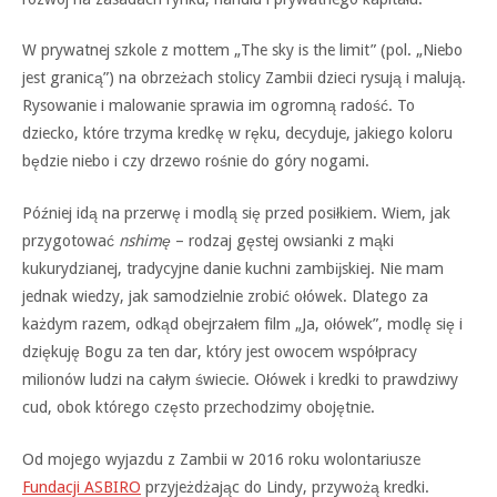
W prywatnej szkole z mottem „The sky is the limit” (pol. „Niebo
jest granicą”) na obrzeżach stolicy Zambii dzieci rysują i malują.
Rysowanie i malowanie sprawia im ogromną radość. To
dziecko, które trzyma kredkę w ręku, decyduje, jakiego koloru
będzie niebo i czy drzewo rośnie do góry nogami.
Później idą na przerwę i modlą się przed posiłkiem. Wiem, jak
przygotować
nshimę
– rodzaj gęstej owsianki z mąki
kukurydzianej, tradycyjne danie kuchni zambĳskiej. Nie mam
jednak wiedzy, jak samodzielnie zrobić ołówek. Dlatego za
każdym razem, odkąd obejrzałem film „Ja, ołówek”, modlę się i
dziękuję Bogu za ten dar, który jest owocem współpracy
milionów ludzi na całym świecie. Ołówek i kredki to prawdziwy
cud, obok którego często przechodzimy obojętnie.
Od mojego wyjazdu z Zambii w 2016 roku wolontariusze
Fundacji ASBIRO
przyjeżdżając do Lindy, przywożą kredki.