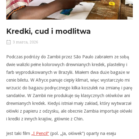
Kredki, cud i modlitwa
3 marca, 2026
Podczas podróży do Zambii przez São Paulo zabrałem ze sobą
dwie walizki pełne kolorowych drewnianych kredek, plasteliny i
farb wyprodukowanych w Brazylii. Miałem dwa duże bagaże w
cenie biletu. W Afryce panuje ciepły klimat, więc wystarczyło mi
wrzucić do bagażu podręcznego kilka koszulek na zmianę i parę
sandałów. W Zambii nie produkuje się klasycznych ołówków ani
drewnianych kredek. Kiedyś istniał mały zakład, który wytwarzał
ołówki z papieru z odzysku, ale obecnie Zambia importuje ołówki
i kredki z innych krajów, głównie z Chin.
Jest taki film
„I Pencil”
(pol. „Ja, ołówek”) oparty na eseju