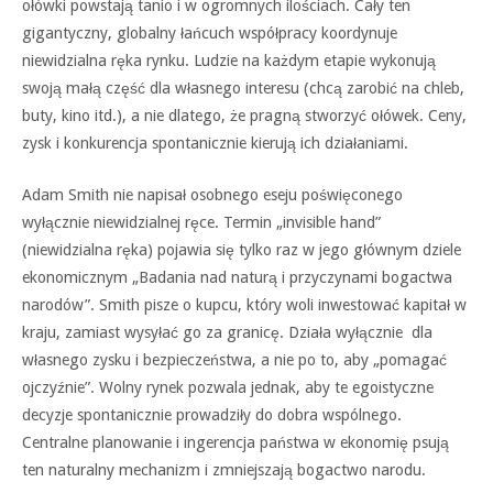
ołówki powstają tanio i w ogromnych ilościach. Cały ten
gigantyczny, globalny łańcuch współpracy koordynuje
niewidzialna ręka rynku. Ludzie na każdym etapie wykonują
swoją małą część dla własnego interesu (chcą zarobić na chleb,
buty, kino itd.), a nie dlatego, że pragną stworzyć ołówek. Ceny,
zysk i konkurencja spontanicznie kierują ich działaniami.
Adam Smith nie napisał osobnego eseju poświęconego
wyłącznie niewidzialnej ręce. Termin „invisible hand”
(niewidzialna ręka) pojawia się tylko raz w jego głównym dziele
ekonomicznym „Badania nad naturą i przyczynami bogactwa
narodów”. Smith pisze o kupcu, który woli inwestować kapitał w
kraju, zamiast wysyłać go za granicę. Działa wyłącznie dla
własnego zysku i bezpieczeństwa, a nie po to, aby „pomagać
ojczyźnie”. Wolny rynek pozwala jednak, aby te egoistyczne
decyzje spontanicznie prowadziły do dobra wspólnego.
Centralne planowanie i ingerencja państwa w ekonomię psują
ten naturalny mechanizm i zmniejszają bogactwo narodu.