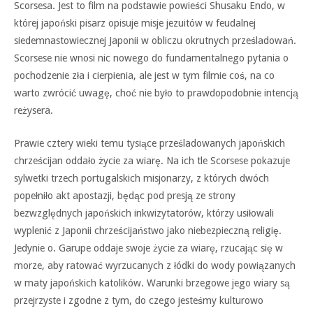
Scorsesa. Jest to film na podstawie powieści Shusaku Endo, w
której japoński pisarz opisuje misje jezuitów w feudalnej
siedemnastowiecznej Japonii w obliczu okrutnych prześladowań.
Scorsese nie wnosi nic nowego do fundamentalnego pytania o
pochodzenie zła i cierpienia, ale jest w tym filmie coś, na co
warto zwrócić uwagę, choć nie było to prawdopodobnie intencją
reżysera.
Prawie cztery wieki temu tysiące prześladowanych japońskich
chrześcijan oddało życie za wiarę. Na ich tle Scorsese pokazuje
sylwetki trzech portugalskich misjonarzy, z których dwóch
popełniło akt apostazji, będąc pod presją ze strony
bezwzględnych japońskich inkwizytatorów, którzy usiłowali
wyplenić z Japonii chrześcijaństwo jako niebezpieczną religię.
Jedynie o. Garupe oddaje swoje życie za wiarę, rzucając się w
morze, aby ratować wyrzucanych z łódki do wody powiązanych
w maty japońskich katolików. Warunki brzegowe jego wiary są
przejrzyste i zgodne z tym, do czego jesteśmy kulturowo