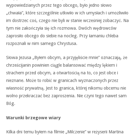
wypowiedzianych przez tego obcego, było jedno słowo
„chwała”, które szczególnie utkwiło w ich umysłach i umożliwiło
im dostrzec coś, czego nie byli w stanie wcześniej zobaczyć. Na
tym nie zakończyła się ich rozmowa. Dwóch wędrowców
zaprosiło obcego do siebie na nocleg. Przy łamaniu chleba
rozpoznali w nim samego Chrystusa.
Słowa Jezusa „Byłem obcym, a przyjęliście mnie” oznaczają, że
chrześcijanin powinien ciągle balansować między lękiem i
strachem przed obcym, a otwartością na to, co jest obce i
nieznane. Może to robić w granicach wyznaczonych przez
własność prywatną. Jest to granica, której nikomu obcemu nie
wolno przekraczać bez zaproszenia. Nie czyni tego nawet sam
Bóg.
Warunki brzegowe wiary
Kilka dni temu byłem na filmie „Milczenie” w reżyserii Martina