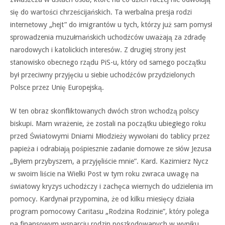
się do wartości chrześcijańskich. Ta werbalna presja rodzi
internetowy „hejt” do imigrantów u tych, którzy już sam pomysł
sprowadzenia muzułmańskich uchodźców uważają za zdradę
narodowych i katolickich interesów. Z drugiej strony jest
stanowisko obecnego rządu PiS-u, który od samego początku
był przeciwny przyjęciu u siebie uchodźców przydzielonych
Polsce przez Unię Europejską.
W ten obraz skonfliktowanych dwóch stron wchodzą polscy
biskupi. Mam wrażenie, że zostali na początku ubiegłego roku
przed Światowymi Dniami Młodzieży wywołani do tablicy przez
papieża i odrabiają pośpiesznie zadanie domowe ze słów Jezusa
„Byłem przybyszem, a przyjęliście mnie”. Kard. Kazimierz Nycz
w swoim liście na Wielki Post w tym roku zwraca uwagę na
światowy kryzys uchodźczy i zachęca wiernych do udzielenia im
pomocy. Kardynał przypomina, że od kilku miesięcy działa
program pomocowy Caritasu „Rodzina Rodzinie”, który polega
na finansowym wsparciu rodzin poszkodowanych w wyniku