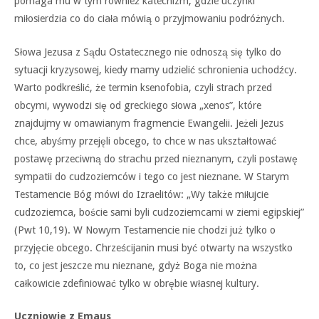
pomaga mu w tym również katechizm, gdzie uczynki
miłosierdzia co do ciała mówią o przyjmowaniu podróżnych.
Słowa Jezusa z Sądu Ostatecznego nie odnoszą się tylko do
sytuacji kryzysowej, kiedy mamy udzielić schronienia uchodźcy.
Warto podkreślić, że termin ksenofobia, czyli strach przed
obcymi, wywodzi się od greckiego słowa „xenos”, które
znajdujmy w omawianym fragmencie Ewangelii. Jeżeli Jezus
chce, abyśmy przejęli obcego, to chce w nas ukształtować
postawę przeciwną do strachu przed nieznanym, czyli postawę
sympatii do cudzoziemców i tego co jest nieznane. W Starym
Testamencie Bóg mówi do Izraelitów: „Wy także miłujcie
cudzoziemca, boście sami byli cudzoziemcami w ziemi egipskiej”
(Pwt 10,19). W Nowym Testamencie nie chodzi już tylko o
przyjęcie obcego. Chrześcijanin musi być otwarty na wszystko
to, co jest jeszcze mu nieznane, gdyż Boga nie można
całkowicie zdefiniować tylko w obrębie własnej kultury.
Uczniowie z Emaus