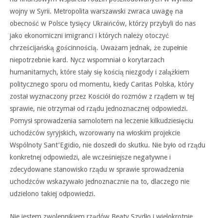
wojny w Syrii. Metropolita warszawski zwraca uwagę na
obecność w Polsce tysięcy Ukraińców, którzy przybyli do nas
jako ekonomiczni imigranci i których należy otoczyć
chrześcijańską gościnnością. Uważam jednak, że zupełnie
niepotrzebnie kard. Nycz wspomniał o korytarzach
humanitarnych, które stały się kością niezgody i zalążkiem
politycznego sporu od momentu, kiedy Caritas Polska, który
został wyznaczony przez Kościół do rozmów z rządem w tej
sprawie, nie otrzymał od rządu jednoznacznej odpowiedzi.
Pomysł sprowadzenia samolotem na leczenie kilkudziesięciu
uchodźców syryjskich, wzorowany na włoskim projekcie
Wspólnoty Sant’Egidio, nie doszedł do skutku. Nie było od rządu
konkretnej odpowiedzi, ale wcześniejsze negatywne i
zdecydowane stanowisko rządu w sprawie sprowadzenia
uchodźców wskazywało jednoznacznie na to, dlaczego nie
udzielono takiej odpowiedzi.
Nie jestem zwolennikiem rządów Beaty Szydło i wielokrotnie