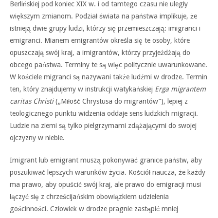
Berlińskiej pod koniec XIX w. i od tamtego czasu nie uległy
większym zmianom. Podział świata na państwa implikuje, że
istnieją dwie grupy ludzi, którzy się przemieszczają: imigranci i
emigranci. Mianem emigrantów określa się te osoby, które
opuszczają swój kraj, a imigrantów, którzy przyjeżdżają do
obcego państwa. Terminy te są więc politycznie uwarunkowane.
W kościele migranci są nazywani także ludźmi w drodze. Termin
ten, który znajdujemy w instrukcji watykańskiej
Erga migrantem
caritas Christi
(„Miłość Chrystusa do migrantów”), lepiej z
teologicznego punktu widzenia oddaje sens ludzkich migracji.
Ludzie na ziemi są tylko pielgrzymami zdążającymi do swojej
ojczyzny w niebie.
Imigrant lub emigrant muszą pokonywać granice państw, aby
poszukiwać lepszych warunków życia. Kościół naucza, że każdy
ma prawo, aby opuścić swój kraj, ale prawo do emigracji musi
łączyć się z chrześcijańskim obowiązkiem udzielenia
gościnności. Człowiek w drodze pragnie zastąpić mniej