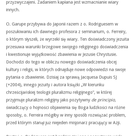
przyzwyczajeni. Zadaniem kapłana jest wzmacnianie wiary
innych.
O. Garupe przybywa do Japonii razem z o. Rodriguesem w
poszukiwaniu ich dawnego profesora z seminarium, o. Ferreiry,
o którym słyszeli, że wyrzekł się wiary. Ten doświadczony jezuita
przesuwa warunki brzegowe swojego religijnego doświadczenia
i kwestionuje wyjątkowość zbawienia w Jezusie Chrystusie.
Dochodzi do tego w obliczu nowego doświadczenia obcej
kultury i religii, w których odnajduje nowe odpowiedzi na swoje
pytania o zbawienie. Dzisiaj za sprawą Jacquesa Dupuis SJ
(+2004), innego jezuity i autora książki „W kierunku
chrześcijańskiej teologii pluralizmu religijnego”, w której
przyjmuje pluralizm religijny jako pozytywny
de principio
,
świadczący o hojności objawienia się Boga ludzkości na różne
sposoby, o. Ferreira mógłby w inny sposób rozwiązać problem,
przed którym stanął już niejeden misjonarz pracujący w Azji.