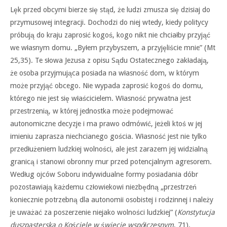
Lęk przed obcymi bierze się stąd, że ludzi zmusza się dzisiaj do
przymusowej integracji. Dochodzi do niej wtedy, kiedy politycy
próbują do kraju zaprosić kogoś, kogo nikt nie chciałby przyjąć
we własnym domu. „Byłem przybyszem, a przyjęliście mnie” (Mt
25,35). Te słowa Jezusa z opisu Sądu Ostatecznego zakładają,
że osoba przyjmująca posiada na własność dom, w którym
może przyjąć obcego. Nie wypada zaprosić kogoś do domu,
którego nie jest się właścicielem. Własność prywatna jest
przestrzenią, w której jednostka może podejmować
autonomiczne decyzje i ma prawo odmówić, jeżeli ktoś w jej
imieniu zaprasza niechcianego gościa. Własność jest nie tylko
przedłużeniem ludzkiej wolności, ale jest zarazem jej widzialną
granicą i stanowi obronny mur przed potencjalnym agresorem.
Według ojców Soboru indywidualne formy posiadania dóbr
pozostawiają każdemu człowiekowi niezbędną „przestrzeń
koniecznie potrzebną dla autonomii osobistej i rodzinnej i należy
je uważać za poszerzenie niejako wolności ludzkiej” (
Konstytucja
duszpasterska o Kościele w świecie współczesnym
, 71).