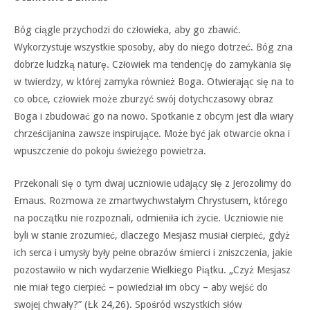
Bóg ciągle przychodzi do człowieka, aby go zbawić.
Wykorzystuje wszystkie sposoby, aby do niego dotrzeć. Bóg zna
dobrze ludzką naturę. Człowiek ma tendencję do zamykania się
w twierdzy, w której zamyka również Boga. Otwierając się na to
co obce, człowiek może zburzyć swój dotychczasowy obraz
Boga i zbudować go na nowo. Spotkanie z obcym jest dla wiary
chrześcijanina zawsze inspirujące. Może być jak otwarcie okna i
wpuszczenie do pokoju świeżego powietrza.
Przekonali się o tym dwaj uczniowie udający się z Jerozolimy do
Emaus. Rozmowa ze zmartwychwstałym Chrystusem, którego
na początku nie rozpoznali, odmieniła ich życie. Uczniowie nie
byli w stanie zrozumieć, dlaczego Mesjasz musiał cierpieć, gdyż
ich serca i umysły były pełne obrazów śmierci i zniszczenia, jakie
pozostawiło w nich wydarzenie Wielkiego Piątku. „Czyż Mesjasz
nie miał tego cierpieć – powiedział im obcy – aby wejść do
swojej chwały?” (Łk 24,26). Spośród wszystkich słów