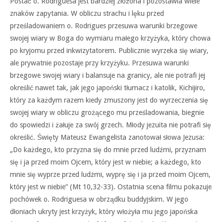
Postać o. Rodriguesa jest bardziej złożona i pozostawia wiele
znaków zapytania. W obliczu strachu i lęku przed
prześladowaniem o. Rodrigues przesuwa warunki brzegowe
swojej wiary w Boga do wymiaru małego krzyżyka, który chowa
po kryjomu przed inkwizytatorem. Publicznie wyrzeka się wiary,
ale prywatnie pozostaje przy krzyżyku. Przesuwa warunki
brzegowe swojej wiary i balansuje na granicy, ale nie potrafi jej
określić nawet tak, jak jego japoński tłumacz i katolik, Kichijiro,
który za każdym razem kiedy zmuszony jest do wyrzeczenia się
swojej wiary w obliczu grożącego mu prześladowania, biegnie
do spowiedzi i żałuje za swój grzech. Młody jezuita nie potrafi się
określić. Święty Mateusz Ewangelista zanotował słowa Jezusa:
„Do każdego, kto przyzna się do mnie przed ludźmi, przyznam
się i ja przed moim Ojcem, który jest w niebie; a każdego, kto
mnie się wyprze przed ludźmi, wyprę się i ja przed moim Ojcem,
który jest w niebie” (Mt 10,32-33). Ostatnia scena filmu pokazuje
pochówek o. Rodriguesa w obrządku buddyjskim. W jego
dłoniach ukryty jest krzyżyk, który włożyła mu jego japońska