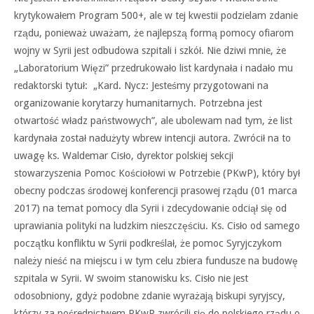
krytykowałem Program 500+, ale w tej kwestii podzielam zdanie
rządu, ponieważ uważam, że najlepszą formą pomocy ofiarom
wojny w Syrii jest odbudowa szpitali i szkół. Nie dziwi mnie, że
„Laboratorium Więzi” przedrukowało list kardynała i nadało mu
redaktorski tytuł: „Kard. Nycz: Jesteśmy przygotowani na
organizowanie korytarzy humanitarnych. Potrzebna jest
otwartość władz państwowych”, ale ubolewam nad tym, że list
kardynała został nadużyty wbrew intencji autora. Zwrócił na to
uwagę ks. Waldemar Cisło, dyrektor polskiej sekcji
stowarzyszenia Pomoc Kościołowi w Potrzebie (PKwP), który był
obecny podczas środowej konferencji prasowej rządu (01 marca
2017) na temat pomocy dla Syrii i zdecydowanie odciął się od
uprawiania polityki na ludzkim nieszczęściu. Ks. Cisło od samego
początku konfliktu w Syrii podkreślał, że pomoc Syryjczykom
należy nieść na miejscu i w tym celu zbiera fundusze na budowę
szpitala w Syrii. W swoim stanowisku ks. Cisło nie jest
odosobniony, gdyż podobne zdanie wyrażają biskupi syryjscy,
którzy za pośrednictwem PKwP zwrócili się do polskiego rządu o