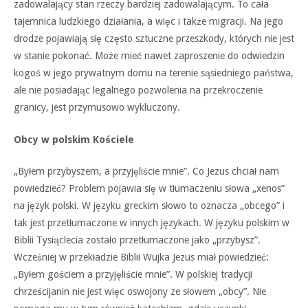
zadowalający stan rzeczy bardziej zadowalającym. To cała
tajemnica ludzkiego działania, a więc i także migracji. Na jego
drodze pojawiają się często sztuczne przeszkody, których nie jest
w stanie pokonać. Może mieć nawet zaproszenie do odwiedzin
kogoś w jego prywatnym domu na terenie sąsiedniego państwa,
ale nie posiadając legalnego pozwolenia na przekroczenie
granicy, jest przymusowo wykluczony.
Obcy w polskim Kościele
„Byłem przybyszem, a przyjęliście mnie”. Co Jezus chciał nam
powiedzieć? Problem pojawia się w tłumaczeniu słowa „xenos”
na język polski. W języku greckim słowo to oznacza „obcego” i
tak jest przetłumaczone w innych językach. W języku polskim w
Biblii Tysiąclecia zostało przetłumaczone jako „przybysz”.
Wcześniej w przekładzie Biblii Wujka Jezus miał powiedzieć:
„Byłem gościem a przyjęliście mnie”. W polskiej tradycji
chrześcijanin nie jest więc oswojony ze słowem „obcy”. Nie