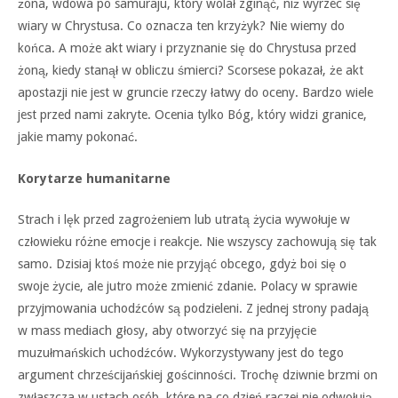
żona, wdowa po samuraju, który wolał zginąć, niż wyrzec się
wiary w Chrystusa. Co oznacza ten krzyżyk? Nie wiemy do
końca. A może akt wiary i przyznanie się do Chrystusa przed
żoną, kiedy stanął w obliczu śmierci? Scorsese pokazał, że akt
apostazji nie jest w gruncie rzeczy łatwy do oceny. Bardzo wiele
jest przed nami zakryte. Ocenia tylko Bóg, który widzi granice,
jakie mamy pokonać.
Korytarze humanitarne
Strach i lęk przed zagrożeniem lub utratą życia wywołuje w
człowieku różne emocje i reakcje. Nie wszyscy zachowują się tak
samo. Dzisiaj ktoś może nie przyjąć obcego, gdyż boi się o
swoje życie, ale jutro może zmienić zdanie. Polacy w sprawie
przyjmowania uchodźców są podzieleni. Z jednej strony padają
w mass mediach głosy, aby otworzyć się na przyjęcie
muzułmańskich uchodźców. Wykorzystywany jest do tego
argument chrześcijańskiej gościnności. Trochę dziwnie brzmi on
zwłaszcza w ustach osób, które na co dzień raczej nie odwołują