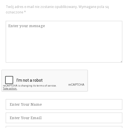
Twój adres e-mail nie zostanie opublikowany.
Wymagane pola są
oznaczone
*
Komentarz
*
Nazwa
*
Adres
e-