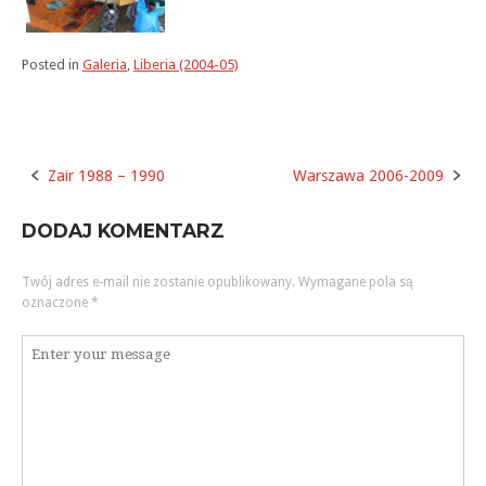
Posted in
Galeria
,
Liberia (2004-05)
Zair 1988 – 1990
Warszawa 2006-2009
Post
navigation
DODAJ KOMENTARZ
Twój adres e-mail nie zostanie opublikowany.
Wymagane pola są
oznaczone
*
Komentarz
*