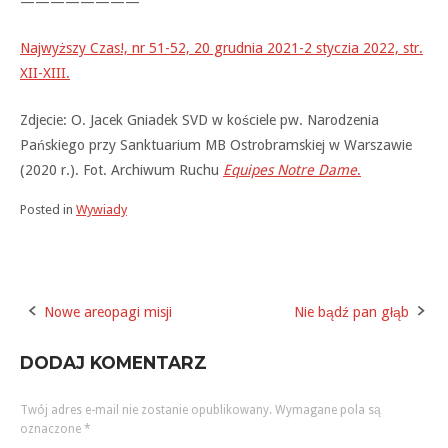
————————
Najwyższy Czas!, nr 51-52, 20 grudnia 2021-2 styczia 2022, str.
XII-XIII.
Zdjecie: O. Jacek Gniadek SVD w kościele pw. Narodzenia
Pańskiego przy Sanktuarium MB Ostrobramskiej w Warszawie
(2020 r.). Fot. Archiwum Ruchu
Equipes Notre Dame
.
Posted in
Wywiady
Nowe areopagi misji
Nie bądź pan głąb
Post
navigation
DODAJ KOMENTARZ
Twój adres e-mail nie zostanie opublikowany.
Wymagane pola są
oznaczone
*