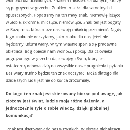
wolności dla uciśnionych. Znakiem miłosierdzia dla tych, którzy
są pogrążeni w grzechu. Znakiem miłości dla samotnych i
opuszczonych. Popatrzmy na ten mały znak. Niemowlę leżące
w żłobie, skromne, milczące, niemówiące. Znak ten jest bogaty
w Bożą moc, która może nas swoją miłością przemienić. Nigdy
tego znaku nie odczytamy, jako znaku dla nas, jeżeli nie
będziemy ludźmi wiary. W tym właśnie spełnia się pradawna
obietnica. Bóg obiecał nam wolność i pokój. Dla człowieka
pogrążonego w grzechu daje swojego Syna, który jest
ostateczną odpowiedzią na wszystkie nasze pragnienia i pytania.
Bez wiary trudno będzie ten znak odczytać. Może dlatego dla
dzisiejszych ludzi jest nie do końca zrozumiały.
Do kogo ten znak jest skierowany biorąc pod uwagę, jak
złożony jest świat, ludzie mają różne dążenia, a
jednocześnie tyle o sobie wiedzą, dzięki globalnej
komunikacji?
Znak jest skierowany do nas wszystkich. W okresie globalizacji