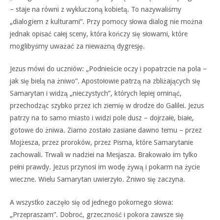
– staje na równi z wykluczoną kobietą. To nazywaliśmy
„dialogiem z kulturami”. Przy pomocy słowa dialog nie można
jednak opisać całej sceny, która kończy się słowami, które
moglibyśmy uważać za nieważną dygresję.
Jezus mówi do uczniów: „Podnieście oczy i popatrzcie na pola –
jak się bielą na żniwo”. Apostołowie patrzą na zbliżających się
Samarytan i widzą „nieczystych”, których lepiej ominąć,
przechodząc szybko przez ich ziemię w drodze do Galilei. Jezus
patrzy na to samo miasto i widzi pole dusz – dojrzałe, białe,
gotowe do żniwa. Ziarno zostało zasiane dawno temu – przez
Mojżesza, przez proroków, przez Pisma, które Samarytanie
zachowali. Trwali w nadziei na Mesjasza. Brakowało im tylko
pełni prawdy. Jezus przynosi im wodę żywą i pokarm na życie
wieczne. Wielu Samarytan uwierzyło. Żniwo się zaczyna.
A wszystko zaczęło się od jednego pokornego słowa:
„Przepraszam”. Dobroć, grzeczność i pokora zawsze się