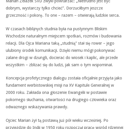
Marian Żelazek SVD zwykł powtarzać: „Nietrudno jest być
dobrym, wystarczy tylko chcieć”. Dorzuciłbym jeszcze
grzeczność i pokorę. To one – razem – otwierają ludzkie serca.
W czasach biblĳnych studnia była na pustynnym Bliskim
Wschodzie naturalnym miejscem spotkań, rozmów i budowania
relacji. Dla Ojca Mariana taką „studnią” stał się rower – jego
ulubiony środek komunikacji. Dzięki niemu mógł pokonywać
zalane drogi w dżungli, docierać do wiosek i kaplic, ale przede
wszystkim – zbliżać się do ludzi, jak sam o tym wspominał.
Koncepcja profetycznego dialogu została oficjalnie przyjęta jako
fundament werbistowskiej misji na XV Kapitule Generalnej w
2000 roku. Zakłada ona głoszenie Ewangelii w postawie
pokornego słuchania, otwartości na drugiego człowieka oraz
odważnego wskazywania prawdy.
Ojciec Marian żył tą postawą już pół wieku wcześniej. Po
przyjeździe do Indii w 1950 roku rozpoczął pracę wśród rdzennej