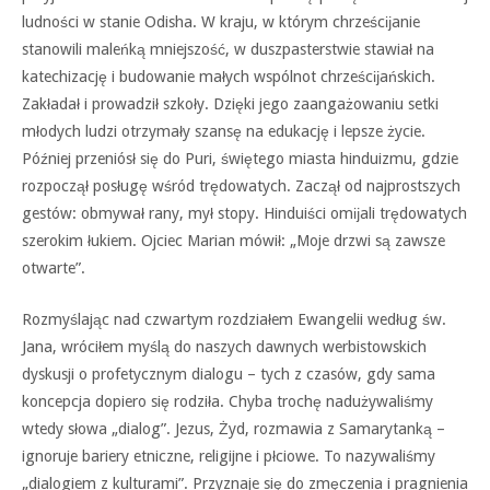
ludności w stanie Odisha. W kraju, w którym chrześcĳanie
stanowili maleńką mniejszość, w duszpasterstwie stawiał na
katechizację i budowanie małych wspólnot chrześcĳańskich.
Zakładał i prowadził szkoły. Dzięki jego zaangażowaniu setki
młodych ludzi otrzymały szansę na edukację i lepsze życie.
Później przeniósł się do Puri, świętego miasta hinduizmu, gdzie
rozpoczął posługę wśród trędowatych. Zaczął od najprostszych
gestów: obmywał rany, mył stopy. Hinduiści omĳali trędowatych
szerokim łukiem. Ojciec Marian mówił: „Moje drzwi są zawsze
otwarte”.
Rozmyślając nad czwartym rozdziałem Ewangelii według św.
Jana, wróciłem myślą do naszych dawnych werbistowskich
dyskusji o profetycznym dialogu – tych z czasów, gdy sama
koncepcja dopiero się rodziła. Chyba trochę nadużywaliśmy
wtedy słowa „dialog”. Jezus, Żyd, rozmawia z Samarytanką –
ignoruje bariery etniczne, religijne i płciowe. To nazywaliśmy
„dialogiem z kulturami”. Przyznaje się do zmęczenia i pragnienia