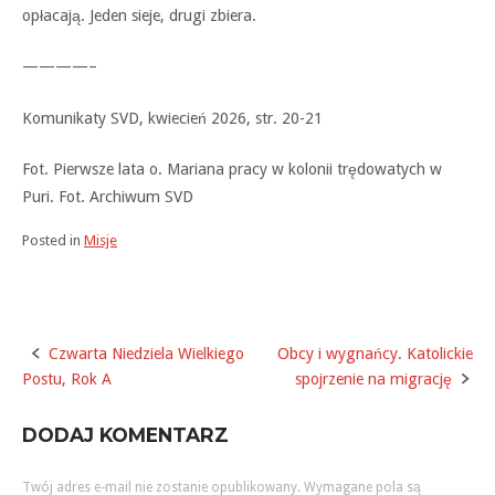
opłacają. Jeden sieje, drugi zbiera.
————–
Komunikaty SVD, kwiecień 2026, str. 20-21
Fot. Pierwsze lata o. Mariana pracy w kolonii trędowatych w
Puri. Fot. Archiwum SVD
Posted in
Misje
Czwarta Niedziela Wielkiego
Obcy i wygnańcy. Katolickie
Post
Postu, Rok A
spojrzenie na migrację
navigation
DODAJ KOMENTARZ
Twój adres e-mail nie zostanie opublikowany.
Wymagane pola są