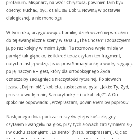
profanum. Misjonarz, na wzór Chrystusa, powinien tam być
obecny: słuchać, być, dzielić się Dobrą Nowiną w postawie
dialogicznej, a nie monologu.
W tym roku, przygotowując homilię, dzień wcześniej wróciłem
do tej ewangelicznej sceny w serialu „The Chosen” i zobaczyłem
ją po raz kolejny w moim życiu. Ta rozmowa wryła mi się w
pamięć tak głęboko, że ilekroć teraz czytam ten fragment,
natychmiast ją widzę. Jezus prosi Samarytankę o wodę, sięgając
po jej naczynie – gest, który dla ortodoksyjnego Żyda
oznaczałby zaciągnięcie nieczystości rytualnej. Po słowach
Jezusa „Daj mi pić!”, kobieta, zaskoczona, pyta: „Jakże Ty, Żyd,
prosisz o wodę mnie, Samarytankę – i to kobietę?”. A On
spokojnie odpowiada: „Przepraszam, powinienem był poprosić”.
Następnego dnia, podczas mszy świętej w kościele, gdy
czytałem Ewangelię na głos, przy tych słowach zatrzymałem się
i w duchu szepnąłem: „Lo siento” (hiszp. przepraszam). Ojciec