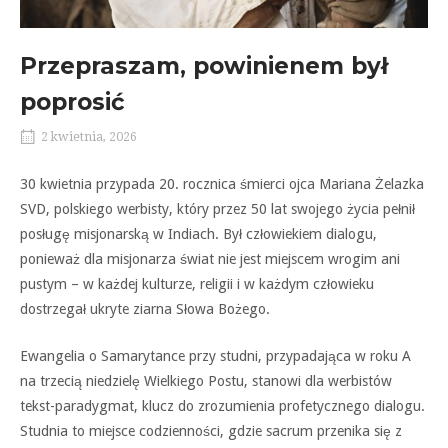
Przepraszam, powinienem był
poprosić
2 kwietnia, 2026
30 kwietnia przypada 20. rocznica śmierci ojca Mariana Żelazka
SVD, polskiego werbisty, który przez 50 lat swojego życia pełnił
posługę misjonarską w Indiach. Był człowiekiem dialogu,
ponieważ dla misjonarza świat nie jest miejscem wrogim ani
pustym – w każdej kulturze, religii i w każdym człowieku
dostrzegał ukryte ziarna Słowa Bożego.
Ewangelia o Samarytance przy studni, przypadająca w roku A
na trzecią niedzielę Wielkiego Postu, stanowi dla werbistów
tekst-paradygmat, klucz do zrozumienia profetycznego dialogu.
Studnia to miejsce codzienności, gdzie sacrum przenika się z