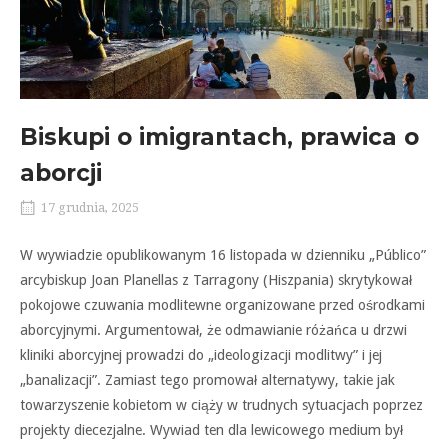
Biskupi o imigrantach, prawica o
aborcji
17 grudnia, 2025
W wywiadzie opublikowanym 16 listopada w dzienniku „Público”
arcybiskup Joan Planellas z Tarragony (Hiszpania) skrytykował
pokojowe czuwania modlitewne organizowane przed ośrodkami
aborcyjnymi. Argumentował, że odmawianie różańca u drzwi
kliniki aborcyjnej prowadzi do „ideologizacji modlitwy” i jej
„banalizacji”. Zamiast tego promował alternatywy, takie jak
towarzyszenie kobietom w ciąży w trudnych sytuacjach poprzez
projekty diecezjalne. Wywiad ten dla lewicowego medium był