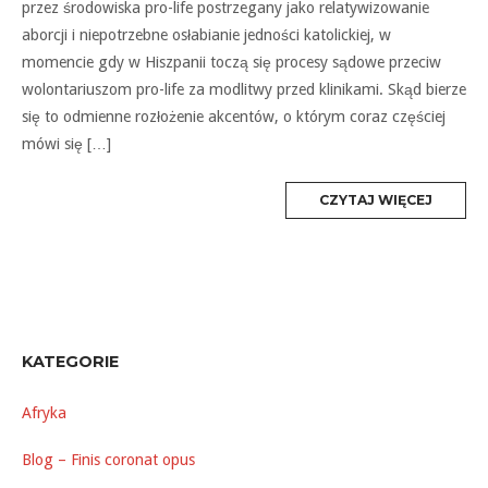
przez środowiska pro-life postrzegany jako relatywizowanie
aborcji i niepotrzebne osłabianie jedności katolickiej, w
momencie gdy w Hiszpanii toczą się procesy sądowe przeciw
wolontariuszom pro-life za modlitwy przed klinikami. Skąd bierze
się to odmienne rozłożenie akcentów, o którym coraz częściej
mówi się […]
MORE
CZYTAJ WIĘCEJ
TAG
KATEGORIE
Afryka
Blog – Finis coronat opus