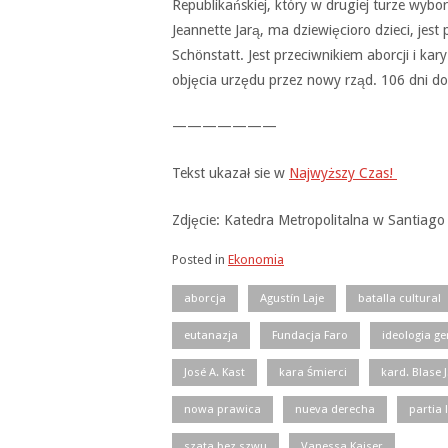
Republikańskiej, który w drugiej turze wyb
Jeannette Jarą, ma dziewięcioro dzieci, jes
Schönstatt. Jest przeciwnikiem aborcji i kary
objęcia urzędu przez nowy rząd. 106 dni do
———————
Tekst ukazał sie w
Najwyższy Czas!
Zdjęcie: Katedra Metropolitalna w Santiago
Posted in
Ekonomia
aborcja
Agustín Laje
batalla cultural
eutanazja
Fundacja Faro
ideologia g
José A. Kast
kara śmierci
kard. Blase 
nowa prawica
nueva derecha
partia 
szata bez szwu
Vanessa Kaiser