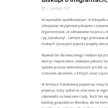
Biskupi o imigrantach,
17 grudnia, 2025
W wywiadzie opublikowanym 16 listopada w 
(Hiszpania) skrytykował pokojowe czuwani
Argumentował, że odmawianie różańca u drzw
i jej „banalizacji”. Zamiast tego promował 
trudnych sytuacjach poprzez projekty diecez
Wywiad ten dla lewicowego medium był prze
aborcji i niepotrzebne osłabianie jedności k
sądowe przeciw wolontariuszom pro-life za 
rozłożenie akcentów, o którym coraz częśc
W Ameryce Południowej pojawił się nowy ko
prawica), który zyskał na znaczeniu w regi
odpowiedzi na lewicowe rządy. Ruch ten wyła
bardziej gospodarczo liberalna, ale nie kon