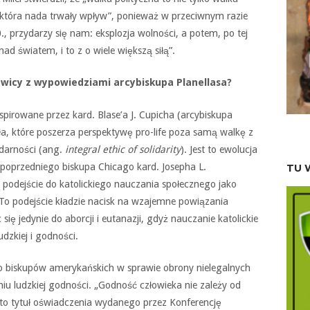
 która nada trwały wpływ”, ponieważ w przeciwnym razie
0., przydarzy się nam: eksplozja wolności, a potem, po tej
ad światem, i to z o wiele większą siłą”.
awicy z wypowiedziami arcybiskupa Planellasa?
nspirowane przez kard. Blase’a J. Cupicha (arcybiskupa
a, które poszerza perspektywę pro-life poza samą walkę z
idarności (ang.
integral ethic of solidarity
). Jest to ewolucja
a” poprzedniego biskupa Chicago kard. Josepha L.
TU 
e podejście do katolickiego nauczania społecznego jako
 To podejście kładzie nacisk na wzajemne powiązania
się jedynie do aborcji i eutanazji, gdyż nauczanie katolickie
udzkiej i godności.
ko biskupów amerykańskich w sprawie obrony nielegalnych
iu ludzkiej godności. „Godność człowieka nie zależy od
 to tytuł oświadczenia wydanego przez Konferencję