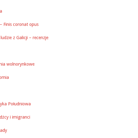
ka
– Finis coronat opus
ludzie z Galicji – recenzje
nia wolnorynkowe
omia
yka Południowa
źcy i imigranci
ady