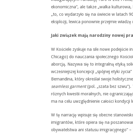
ekonomiczna”, ale także „walka kulturowa,
„to, co wydarzyło się na świecie w latach 9
eksplozji, lewica ponownie przejmie władzę n
Jaki związek mają narodziny nowej pr
W Kościele zyskuje na sile nowe podejście i
Chicago) do nauczania społecznego Kościoł
aborcją. Nazywa się to integralną etyką sol
wcześniejszej koncepcji „spójnej etyki życi
Bernandina, który określał swoje holistyczn
seamless garment
(pol. „szata bez szwu”).
różnych kwestii moralnych, nie ograniczając 
ma na celu uwzględnienie całości kondycji l
W tę narrację wpisuje się obecne stanowis
imigrantów, które opiera się na poszanowan
obywatelstwa ani statusu imigracyjnego” –