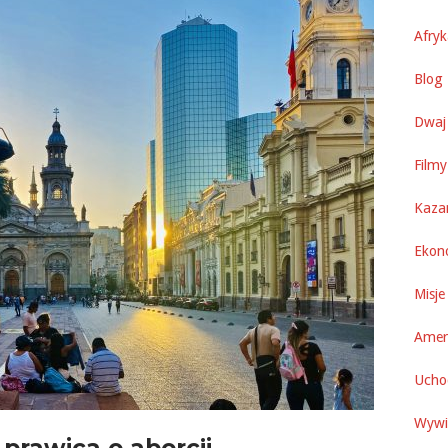
Afry
Blog 
Dwaj 
Filmy
Kaza
Ekon
Misje
Amer
Uchod
Wywi