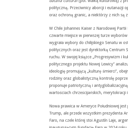
batalla cultural
(pol. walką kulturową) z p
polityczną. Przeciwnicy aborcji i eutanazji
oraz ochroną granic, a niektórzy z nich są 
W Chile Johannes Kaiser z Narodowej Partii L
czwarte miejsce w pierwszej turze wyborów 
wygrała wybory do chilijskiego Senatu w ost
politycznych oraz jest dyrektorką Centrum 
ruchu. W swojej książce „Progresywizm i kul
politycznego projektu Nowej Lewicy” analiz
ideologię promującą „kulturę śmierci”, obej
rodziny oraz globalistyczną kontrolę poprze
proponuje patriotyczną i antyglobalizacyjn
wartościach chrześcijańskich, merytokracji 
Nowa prawica w Ameryce Południowej jest 
Trump, ale przede wszystkim prezydenta Ar
Faro, na czele której stoi Agustín Laje, arg
inaugurującym Fundację Faro w 2024 roku, Mi