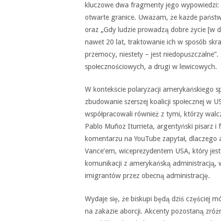
kluczowe dwa fragmenty jego wypowiedzi: 
otwarte granice. Uważam, że każde państw
oraz „Gdy ludzie prowadzą dobre życie [w d
nawet 20 lat, traktowanie ich w sposób sk
przemocy, niestety – jest niedopuszczalne
społecznościowych, a drugi w lewicowych.
W kontekście polaryzacji amerykańskiego s
zbudowanie szerszej koalicji społecznej w US
współpracowali również z tymi, którzy walc
Pablo Muñoz Iturrieta, argentyński pisarz i 
komentarzu na YouTube zapytał, dlaczego a
Vance’em, wiceprezydentem USA, który jest 
komunikacji z amerykańską administracją,
imigrantów przez obecną administrację.
Wydaje się, że biskupi będą dziś częściej 
na zakazie aborcji. Akcenty pozostaną zróżn