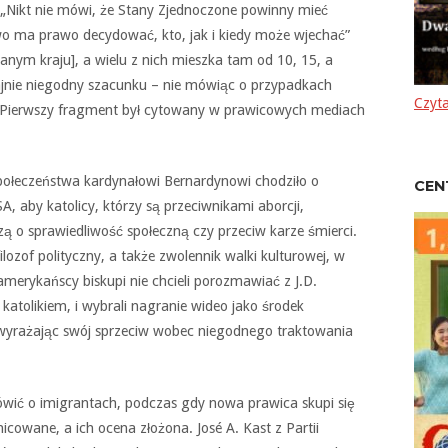
„Nikt nie mówi, że Stany Zjednoczone powinny mieć
o ma prawo decydować, kto, jak i kiedy może wjechać”
anym kraju], a wielu z nich mieszka tam od 10, 15, a
rajnie niegodny szacunku – nie mówiąc o przypadkach
Czyta
”. Pierwszy fragment był cytowany w prawicowych mediach
połeczeństwa kardynałowi Bernardynowi chodziło o
CEN
A, aby katolicy, którzy są przeciwnikami aborcji,
zą o sprawiedliwość społeczną czy przeciw karze śmierci.
filozof polityczny, a także zwolennik walki kulturowej, w
merykańscy biskupi nie chcieli porozmawiać z J.D.
katolikiem, i wybrali nagranie wideo jako środek
 wyrażając swój sprzeciw wobec niegodnego traktowania
mówić o imigrantach, podczas gdy nowa prawica skupi się
icowane, a ich ocena złożona. José A. Kast z Partii