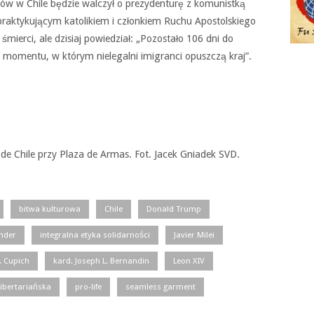
orów w Chile będzie walczył o prezydenturę z komunistką
t praktykującym katolikiem i członkiem Ruchu Apostolskiego
 śmierci, ale dzisiaj powiedział: „Pozostało 106 dni do
 momentu, w którym nielegalni imigranci opuszczą kraj”.
 de Chile przy Plaza de Armas. Fot. Jacek Gniadek SVD.
bitwa kulturowa
Chile
Donald Trump
ender
integralna etyka solidarności
Javier Milei
J. Cupich
kard. Joseph L. Bernandin
Leon XIV
libertariańska
pro-life
seamless garment