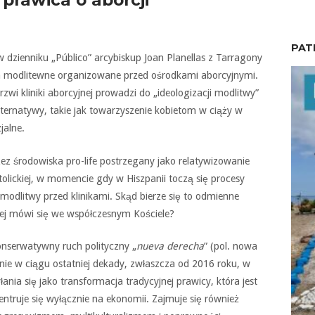
 prawica o aborcji
PAT
dzienniku „Público” arcybiskup Joan Planellas z Tarragony
a modlitewne organizowane przed ośrodkami aborcyjnymi.
i kliniki aborcyjnej prowadzi do „ideologizacji modlitwy”
alternatywy, takie jak towarzyszenie kobietom w ciąży w
jalne.
z środowiska pro-life postrzegany jako relatywizowanie
atolickiej, w momencie gdy w Hiszpanii toczą się procesy
modlitwy przed klinikami. Skąd bierze się to odmienne
iej mówi się we współczesnym Kościele?
nserwatywny ruch polityczny „
nueva derecha
” (pol. nowa
onie w ciągu ostatniej dekady, zwłaszcza od 2016 roku, w
nia się jako transformacja tradycyjnej prawicy, która jest
centruje się wyłącznie na ekonomii. Zajmuje się również