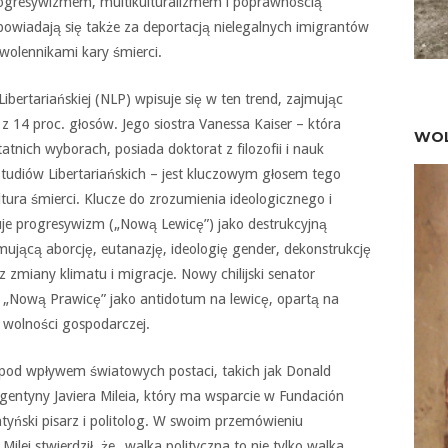
rogresywizmem, multikulturalizmem i poprawnością
 opowiadają się także za deportacją nielegalnych imigrantów
zwolennikami kary śmierci.
ibertariańskiej (NLP) wpisuje się w ten trend, zajmując
z 14 proc. głosów. Jego siostra Vanessa Kaiser – która
WOL
atnich wyborach, posiada doktorat z filozofii i nauk
Studiów Libertariańskich – jest kluczowym głosem tego
tura śmierci. Klucze do zrozumienia ideologicznego i
uje progresywizm („Nową Lewicę”) jako destrukcyjną
mującą aborcję, eutanazję, ideologię gender, dekonstrukcję
z zmiany klimatu i migracje. Nowy chilijski senator
ą „Nową Prawicę” jako antidotum na lewicę, opartą na
i wolności gospodarczej.
pod wpływem światowych postaci, takich jak Donald
gentyny Javiera Mileia, który ma wsparcie w Fundación
entyński pisarz i politolog. W swoim przemówieniu
lei stwierdził, że „walka polityczna to nie tylko walka