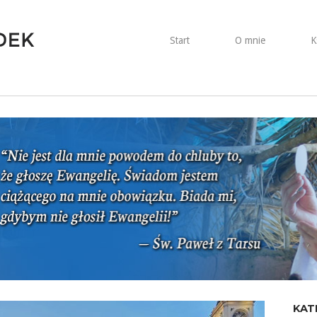
Start
O mnie
K
KAT