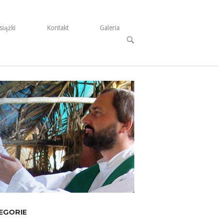
siążki
Kontakt
Galeria
Open
search
bar
EGORIE