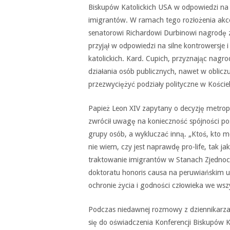
Biskupów Katolickich USA w odpowiedzi na 
imigrantów. W ramach tego rozłożenia a
senatorowi Richardowi Durbinowi nagrodę za
przyjął w odpowiedzi na silne kontrowersje 
katolickich. Kard. Cupich, przyznając nagr
działania osób publicznych, nawet w obliczu
przezwyciężyć podziały polityczne w Kościel
Papież Leon XIV zapytany o decyzję metrop
zwrócił uwagę na konieczność spójności pos
grupy osób, a wykluczać inną. „Ktoś, kto mów
nie wiem, czy jest naprawdę pro-life, tak ja
traktowanie imigrantów w Stanach Zjednocz
doktoratu honoris causa na peruwiańskim un
ochronie życia i godności człowieka we wsz
Podczas niedawnej rozmowy z dziennikarzam
się do oświadczenia Konferencji Biskupów 