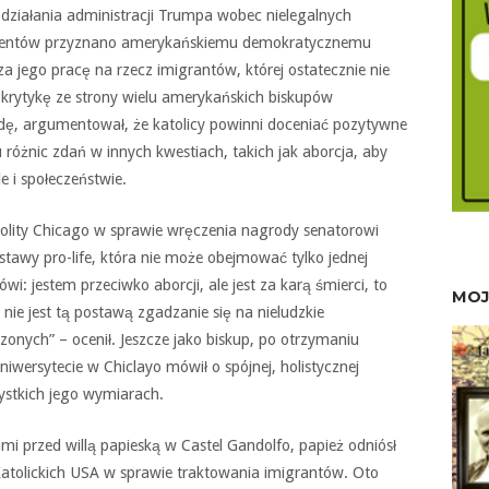
działania administracji Trumpa wobec nielegalnych
kcentów przyznano amerykańskiemu demokratycznemu
 jego pracę na rzecz imigrantów, której ostatecznie nie
i krytykę ze strony wielu amerykańskich biskupów
odę, argumentował, że katolicy powinni doceniać pozytywne
 różnic zdań w innych kwestiach, takich jak aborcja, aby
e i społeczeństwie.
olity Chicago w sprawie wręczenia nagrody senatorowi
tawy pro-life, która nie może obejmować tylko jednej
i: jestem przeciwko aborcji, ale jest za karą śmierci, to
MOJ
k nie jest tą postawą zgadzanie się na nieludzkie
onych” – ocenił. Jeszcze jako biskup, po otrzymaniu
iwersytecie w Chiclayo mówił o spójnej, holistycznej
ystkich jego wymiarach.
i przed willą papieską w Castel Gandolfo, papież odniósł
Katolickich USA w sprawie traktowania imigrantów. Oto