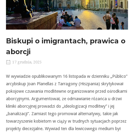
Biskupi o imigrantach, prawica o
aborcji
17 grudnia, 2025
W wywiadzie opublikowanym 16 listopada w dzienniku „Público”
arcybiskup Joan Planellas z Tarragony (Hiszpania) skrytykował
pokojowe czuwania modlitewne organizowane przed ośrodkami
aborcyjnymi. Argumentował, że odmawianie różańca u drzwi
kliniki aborcyjnej prowadzi do „ideologizacji modlitwy” i jej
„banalizacji”. Zamiast tego promował alternatywy, takie jak
towarzyszenie kobietom w ciąży w trudnych sytuacjach poprzez
projekty diecezjalne. Wywiad ten dla lewicowego medium był