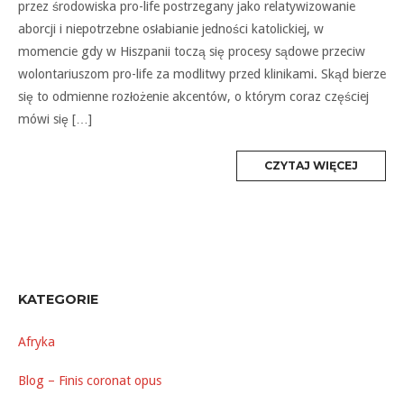
przez środowiska pro-life postrzegany jako relatywizowanie
aborcji i niepotrzebne osłabianie jedności katolickiej, w
momencie gdy w Hiszpanii toczą się procesy sądowe przeciw
wolontariuszom pro-life za modlitwy przed klinikami. Skąd bierze
się to odmienne rozłożenie akcentów, o którym coraz częściej
mówi się […]
MORE
CZYTAJ WIĘCEJ
TAG
KATEGORIE
Afryka
Blog – Finis coronat opus