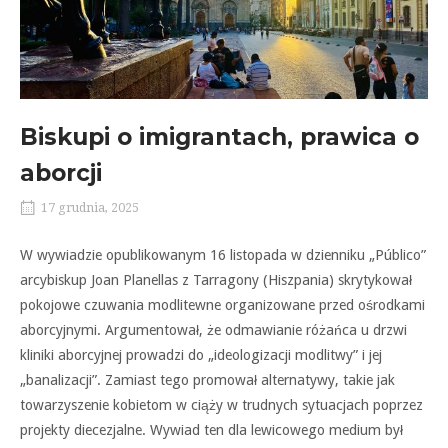
Biskupi o imigrantach, prawica o
aborcji
17 grudnia, 2025
W wywiadzie opublikowanym 16 listopada w dzienniku „Público”
arcybiskup Joan Planellas z Tarragony (Hiszpania) skrytykował
pokojowe czuwania modlitewne organizowane przed ośrodkami
aborcyjnymi. Argumentował, że odmawianie różańca u drzwi
kliniki aborcyjnej prowadzi do „ideologizacji modlitwy” i jej
„banalizacji”. Zamiast tego promował alternatywy, takie jak
towarzyszenie kobietom w ciąży w trudnych sytuacjach poprzez
projekty diecezjalne. Wywiad ten dla lewicowego medium był