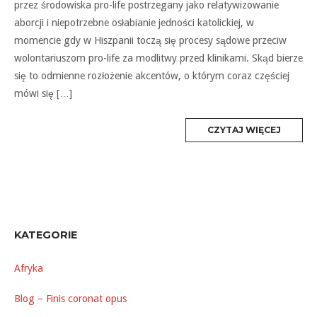
przez środowiska pro-life postrzegany jako relatywizowanie
aborcji i niepotrzebne osłabianie jedności katolickiej, w
momencie gdy w Hiszpanii toczą się procesy sądowe przeciw
wolontariuszom pro-life za modlitwy przed klinikami. Skąd bierze
się to odmienne rozłożenie akcentów, o którym coraz częściej
mówi się […]
MORE
CZYTAJ WIĘCEJ
TAG
KATEGORIE
Afryka
Blog – Finis coronat opus