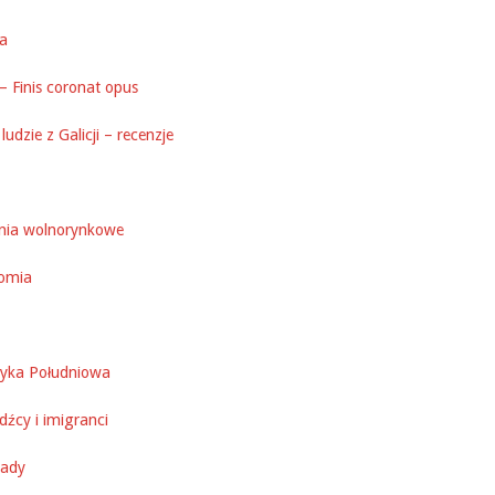
ka
– Finis coronat opus
ludzie z Galicji – recenzje
nia wolnorynkowe
omia
yka Południowa
źcy i imigranci
ady