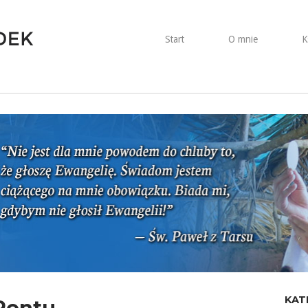
Start
O mnie
K
KAT
Pontu