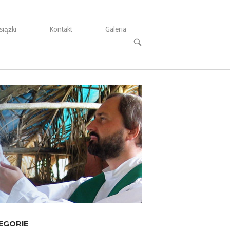
siążki
Kontakt
Galeria
Open
search
bar
EGORIE