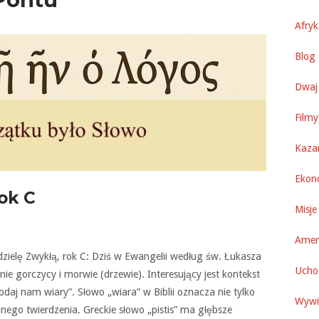
Afry
Blog 
Dwaj 
Filmy
Kaza
Ekon
rok C
Misje
Amer
edzielę Zwykłą, rok C: Dziś w Ewangelii według św. Łukasza
Uchod
nie gorczycy i morwie (drzewie). Interesujący jest kontekst
Dodaj nam wiary”. Słowo „wiara” w Biblii oznacza nie tylko
Wywi
nego twierdzenia. Greckie słowo „pistis” ma głębsze