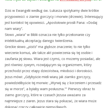
Dziś w Ewangelii według św. Łukasza spotykamy dwie krótkie
przypowieści: o ziarnie gorczycy i morwie (drzewie). Interesujący
jest kontekst tej opowieści. „Apostołowie prosili Pana: «Dodaj
nam wiary”.
Słowo „wiara” w Biblii oznacza nie tylko przekonanie czy
intelektualną akceptację danego twierdzenia.
Greckie słowo „
pistis
” ma głębsze znaczenie; to nie tylko
wierzenie komuś, ale także akt powierzenia się tej osobie i
zaufania jej słowu. Wiara jest czymś, co możemy posiadać, ale
jest również żywym, rozwijającym się organizmem, który
przechodzi przez etapy dzieciństwa, młodości i dorosłości.
Jezus mówi: „Gdybyście mieli wiarę jak ziarnko gorczycy,
powiedzielibyście tej morwie: „Wyrwij się z korzeniem i przesadź
się w morze”, a byłaby wam posłuszna.”” Pierwszy obraz to
ziarno gorczycy, które w czasach Jezusa uważano za
najmniejsze z ziaren. Jezus stara się pokazać, że wiara może
dokonać rzeczy całkowicie niemożliwych.