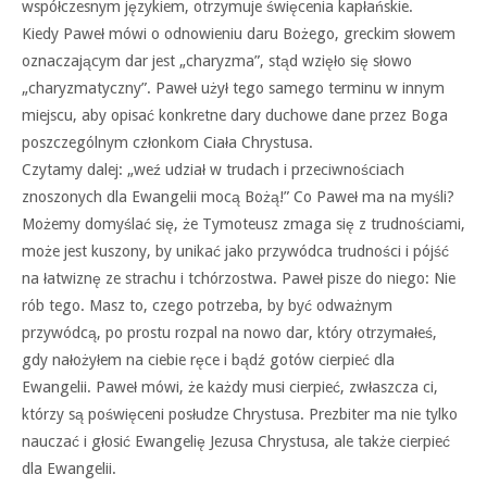
współczesnym językiem, otrzymuje święcenia kapłańskie.
Kiedy Paweł mówi o odnowieniu daru Bożego, greckim słowem
oznaczającym dar jest „charyzma”, stąd wzięło się słowo
„charyzmatyczny”. Paweł użył tego samego terminu w innym
miejscu, aby opisać konkretne dary duchowe dane przez Boga
poszczególnym członkom Ciała Chrystusa.
Czytamy dalej: „weź udział w trudach i przeciwnościach
znoszonych dla Ewangelii mocą Bożą!” Co Paweł ma na myśli?
Możemy domyślać się, że Tymoteusz zmaga się z trudnościami,
może jest kuszony, by unikać jako przywódca trudności i pójść
na łatwiznę ze strachu i tchórzostwa. Paweł pisze do niego: Nie
rób tego. Masz to, czego potrzeba, by być odważnym
przywódcą, po prostu rozpal na nowo dar, który otrzymałeś,
gdy nałożyłem na ciebie ręce i bądź gotów cierpieć dla
Ewangelii. Paweł mówi, że każdy musi cierpieć, zwłaszcza ci,
którzy są poświęceni posłudze Chrystusa. Prezbiter ma nie tylko
nauczać i głosić Ewangelię Jezusa Chrystusa, ale także cierpieć
dla Ewangelii.