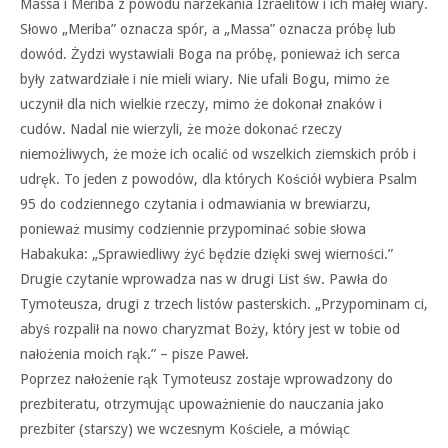
Massa i Meriba z powodu narzekania Izraelitów i ich małej wiary.
Słowo „Meriba” oznacza spór, a „Massa” oznacza próbę lub
dowód. Żydzi wystawiali Boga na próbę, ponieważ ich serca
były zatwardziałe i nie mieli wiary. Nie ufali Bogu, mimo że
uczynił dla nich wielkie rzeczy, mimo że dokonał znaków i
cudów. Nadal nie wierzyli, że może dokonać rzeczy
niemożliwych, że może ich ocalić od wszelkich ziemskich prób i
udręk. To jeden z powodów, dla których Kościół wybiera Psalm
95 do codziennego czytania i odmawiania w brewiarzu,
ponieważ musimy codziennie przypominać sobie słowa
Habakuka: „Sprawiedliwy żyć będzie dzięki swej wierności.”
Drugie czytanie wprowadza nas w drugi List św. Pawła do
Tymoteusza, drugi z trzech listów pasterskich. „Przypominam ci,
abyś rozpalił na nowo charyzmat Boży, który jest w tobie od
nałożenia moich rąk.” – pisze Paweł.
Poprzez nałożenie rąk Tymoteusz zostaje wprowadzony do
prezbiteratu, otrzymując upoważnienie do nauczania jako
prezbiter (starszy) we wczesnym Kościele, a mówiąc