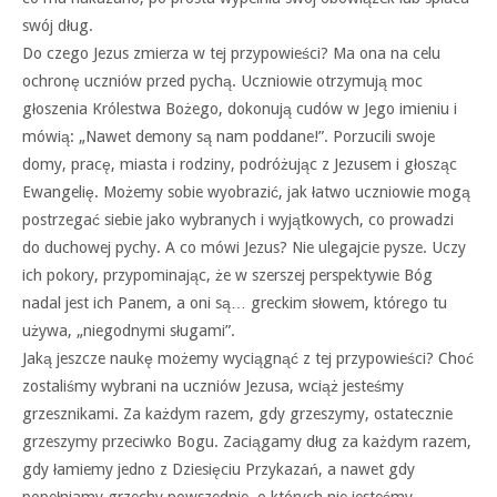
swój dług.
Do czego Jezus zmierza w tej przypowieści? Ma ona na celu
ochronę uczniów przed pychą. Uczniowie otrzymują moc
głoszenia Królestwa Bożego, dokonują cudów w Jego imieniu i
mówią: „Nawet demony są nam poddane!”. Porzucili swoje
domy, pracę, miasta i rodziny, podróżując z Jezusem i głosząc
Ewangelię. Możemy sobie wyobrazić, jak łatwo uczniowie mogą
postrzegać siebie jako wybranych i wyjątkowych, co prowadzi
do duchowej pychy. A co mówi Jezus? Nie ulegajcie pysze. Uczy
ich pokory, przypominając, że w szerszej perspektywie Bóg
nadal jest ich Panem, a oni są… greckim słowem, którego tu
używa, „niegodnymi sługami”.
Jaką jeszcze naukę możemy wyciągnąć z tej przypowieści? Choć
zostaliśmy wybrani na uczniów Jezusa, wciąż jesteśmy
grzesznikami. Za każdym razem, gdy grzeszymy, ostatecznie
grzeszymy przeciwko Bogu. Zaciągamy dług za każdym razem,
gdy łamiemy jedno z Dziesięciu Przykazań, a nawet gdy
popełniamy grzechy powszednie, o których nie jesteśmy