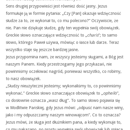
Sens drugiej przypowieści jest również dość jasny. Jezus
formułuje ją w formie pytania: „Czy [Pan] okazuje wdzięczność
słudze za to, że wykonał to, co mu polecono?” Oczywiście, że
nie. Pan nie dziękuje słudze, gdy ten wypełnia swój obowiązek.
Greckie słowo oznaczające wdzięczność to „
charis
”; to samo
słowo, którego Paweł używa, mówiąc o łasce lub darze. Teraz
wszystko staje się jeszcze bardziej jasne.
Jezus przypomina nam, że wszyscy jesteśmy sługami, a Bóg jest
naszym Panem. Kiedy przestrzegamy Jego przykazań, nie
powinniśmy oczekiwać nagród, ponieważ wszystko, co robimy,
to nasz obowiązek.
„Słudzy nieużyteczni jesteśmy; wykonaliśmy to, co powinniśmy
wykonać.” Greckie słowo oznaczające obowiązek to „
opheilō
”,
co dosłownie oznacza „wasz dług”. To samo słowo pojawia się
w Modlitwie Pańskiej, gdy Jezus mówi: „odpuść nam nasze winy,
jako i my odpuszczamy naszym winowajcom”. Co to oznacza?
Jezus mówi, że sługa jest dłużnikiem pana, a kiedy wykonuje to,
co mu nakazano, po prostu wypełnia swój obowiązek lub spłaca