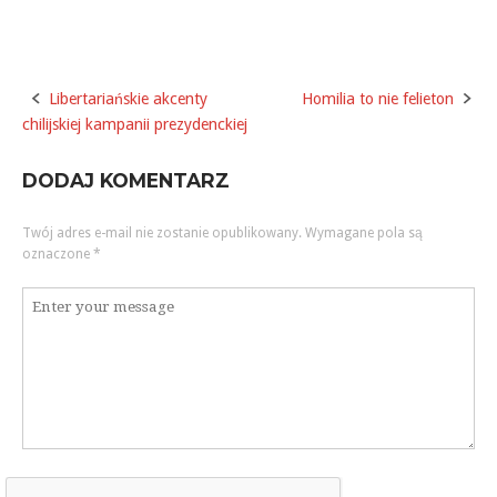
Libertariańskie akcenty
Homilia to nie felieton
Post
chilijskiej kampanii prezydenckiej
navigation
DODAJ KOMENTARZ
Twój adres e-mail nie zostanie opublikowany.
Wymagane pola są
oznaczone
*
Komentarz
*