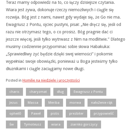
Teraz mamy odpowiedź na to, co łączy dzisiejsze czytania.
Wiara jest żywa, dokonuje rzeczy niemożliwych i ciągle się
rozwija. Bóg jest z nami, nawet gdy wydaje się, że Go nie ma.
Ewagriusz z Pontu, ojciec pustyni, pisał: „Nie dręcz się, jeśli od
razu nie otrzymasz tego, o co prosisz. Bóg pragnie dać ci
jeszcze więcej, jeśli tylko wytrwasz z Nim na modlitwie.” Dlatego
musimy codziennie przypominać sobie słowa Habakuka:
„Sprawiedliwy żyć będzie dzięki swej wierności” i pokornie
wypełniać swoje obowiązki, ponieważ u Boga jesteśmy tylko
dłużnikami i ciągle zaciągamy nowe długi.
Posted in
Homilie na niedziele i uroczystości
charis
charyzmat
dług
Ewagriusz z Pontu
Jezus
Massa
Meriba
morwa
nałożenie rąk
opheilō
Paweł
pistis
prezbiter
przypowieść
św
Tymoteusz
wiara
ziarnko gorczycy