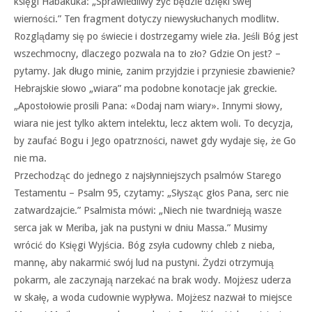
księgi Habakuka: „Sprawiedliwy żyć będzie dzięki swej
wierności.” Ten fragment dotyczy niewysłuchanych modlitw.
Rozglądamy się po świecie i dostrzegamy wiele zła. Jeśli Bóg jest
wszechmocny, dlaczego pozwala na to zło? Gdzie On jest? –
pytamy. Jak długo minie, zanim przyjdzie i przyniesie zbawienie?
Hebrajskie słowo „wiara” ma podobne konotacje jak greckie.
„Apostołowie prosili Pana: «Dodaj nam wiary». Innymi słowy,
wiara nie jest tylko aktem intelektu, lecz aktem woli. To decyzja,
by zaufać Bogu i Jego opatrzności, nawet gdy wydaje się, że Go
nie ma.
Przechodząc do jednego z najsłynniejszych psalmów Starego
Testamentu – Psalm 95, czytamy: „Słysząc głos Pana, serc nie
zatwardzajcie.” Psalmista mówi: „Niech nie twardnieją wasze
serca jak w Meriba, jak na pustyni w dniu Massa.” Musimy
wrócić do Księgi Wyjścia. Bóg zsyła cudowny chleb z nieba,
mannę, aby nakarmić swój lud na pustyni. Żydzi otrzymują
pokarm, ale zaczynają narzekać na brak wody. Mojżesz uderza
w skałę, a woda cudownie wypływa. Mojżesz nazwał to miejsce