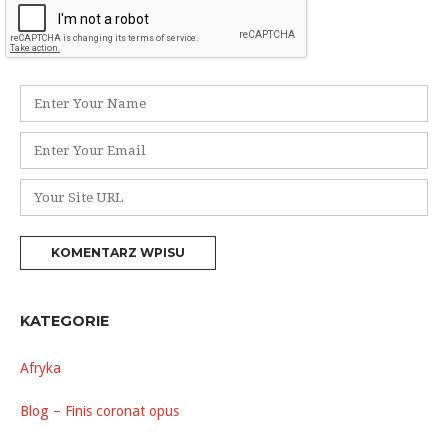
Nazwa
*
Adres
e-
mail
Witryna
*
internetowa
KATEGORIE
Afryka
Blog – Finis coronat opus