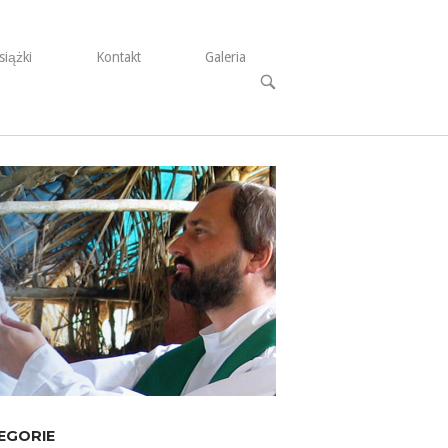
siążki
Kontakt
Galeria
Open
search
bar
EGORIE