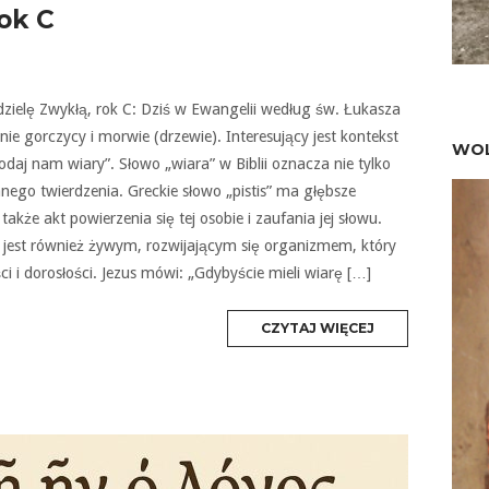
rok C
edzielę Zwykłą, rok C: Dziś w Ewangelii według św. Łukasza
nie gorczycy i morwie (drzewie). Interesujący jest kontekst
WOL
Dodaj nam wiary”. Słowo „wiara” w Biblii oznacza nie tylko
nego twierdzenia. Greckie słowo „pistis” ma głębsze
także akt powierzenia się tej osobie i zaufania jej słowu.
 jest również żywym, rozwijającym się organizmem, który
i i dorosłości. Jezus mówi: „Gdybyście mieli wiarę […]
MORE
CZYTAJ WIĘCEJ
TAG