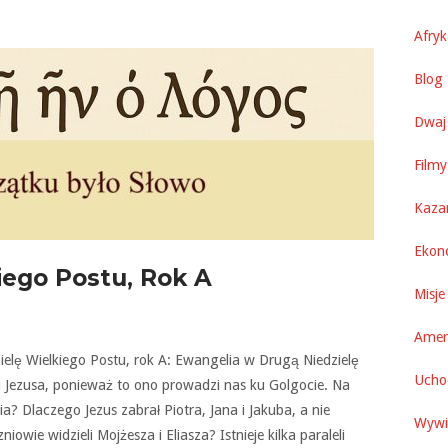
Afry
Blog 
Dwaj 
Filmy
Kaza
Ekon
iego Postu, Rok A
Misje
Amer
dzielę Wielkiego Postu, rok A: Ewangelia w Drugą Niedzielę
Uchod
u Jezusa, ponieważ to ono prowadzi nas ku Golgocie. Na
a? Dlaczego Jezus zabrał Piotra, Jana i Jakuba, a nie
Wywi
owie widzieli Mojżesza i Eliasza? Istnieje kilka paraleli