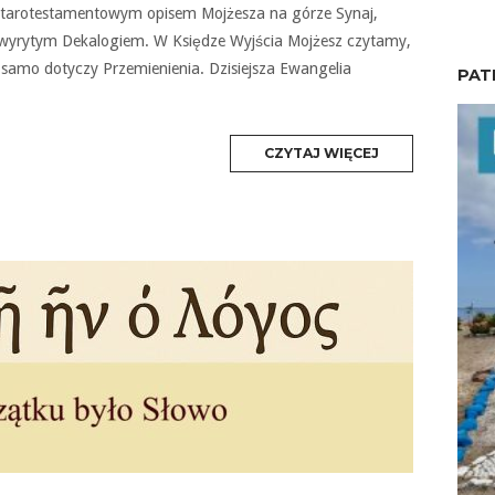
starotestamentowym opisem Mojżesza na górze Synaj,
z wyrytym Dekalogiem. W Księdze Wyjścia Mojżesz czytamy,
 samo dotyczy Przemienienia. Dzisiejsza Ewangelia
PAT
MORE
CZYTAJ WIĘCEJ
TAG