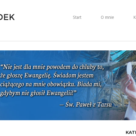
Start
O mnie
K
KAT