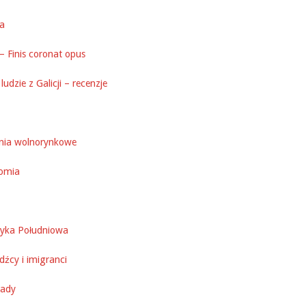
ka
– Finis coronat opus
ludzie z Galicji – recenzje
nia wolnorynkowe
omia
yka Południowa
źcy i imigranci
ady