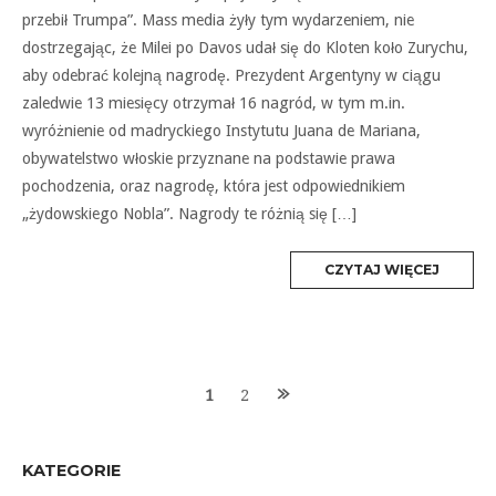
przebił Trumpa”. Mass media żyły tym wydarzeniem, nie
dostrzegając, że Milei po Davos udał się do Kloten koło Zurychu,
aby odebrać kolejną nagrodę. Prezydent Argentyny w ciągu
zaledwie 13 miesięcy otrzymał 16 nagród, w tym m.in.
wyróżnienie od madryckiego Instytutu Juana de Mariana,
obywatelstwo włoskie przyznane na podstawie prawa
pochodzenia, oraz nagrodę, która jest odpowiednikiem
„żydowskiego Nobla”. Nagrody te różnią się […]
MORE
CZYTAJ WIĘCEJ
TAG
Posts
1
2
navigation
KATEGORIE