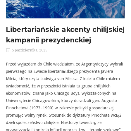
Libertariańskie akcenty chilijskiej
kampanii prezydenckiej
5 października, 2025
Przed wyjazdem do Chile wiedziałem, że Argentyńczycy wybrali
pierwszego na świecie libertariańskiego prezydenta Javiera
Mileia, który czyta Ludwiga von Misesa. Z kolei o Chile miałem
świadomość, że w przeszłości istniała tu grupa chilijskich
ekonomistów, znana jako Chicago Boys, wykształconych na
Uniwersytecie Chicagowskim, którzy doradzali gen. Augusto
Pinochetowi (1973–1990) w zakresie polityki gospodarczej,
promując wolny rynek. Stosunek do dyktatury Pinocheta wciąż
dzieli społeczeństwo chilijskie. Niektórzy twierdzą, że
prywatyzacja i kontrola inflacji poprzez tzw. „terapie szokowe”