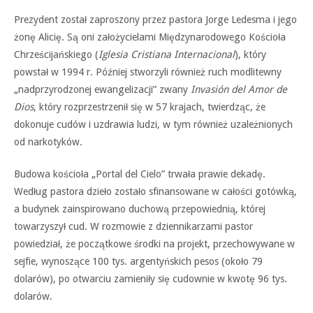
Prezydent został zaproszony przez pastora Jorge Ledesma i jego
żonę Alicię. Są oni założycielami Międzynarodowego Kościoła
Chrześcijańskiego (
Iglesia Cristiana Internacional
), który
powstał w 1994 r. Później stworzyli również ruch modlitewny
„nadprzyrodzonej ewangelizacji” zwany
Invasión del Amor de
Dios
, który rozprzestrzenił się w 57 krajach, twierdząc, że
dokonuje cudów i uzdrawia ludzi, w tym również uzależnionych
od narkotyków.
Budowa kościoła „Portal del Cielo” trwała prawie dekadę.
Według pastora dzieło zostało sfinansowane w całości gotówką,
a budynek zainspirowano duchową przepowiednią, której
towarzyszył cud. W rozmowie z dziennikarzami pastor
powiedział, że początkowe środki na projekt, przechowywane w
sejfie, wynoszące 100 tys. argentyńskich pesos (około 79
dolarów), po otwarciu zamieniły się cudownie w kwotę 96 tys.
dolarów.