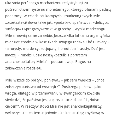
ukazania perfidnego mechanizmu redystrybucji za
pośrednictwem systemu monetarnego, którego ofiarami padają
podatnicy. W celach edukacyjnych i marketingowych Milei
„przekształcił słowa takie jak: »podatki«, »państwo«, »deficyt«,
»inflacja« i »progresywizm«” w grzechy. „Wyniki marketingu
Mileia mówią same za siebie. Jeszcze kilka lat temu argentyńska
młodzież chodziła w koszulkach swojego rodaka Ché Guevary –
terrorysty, mordercy, socjopaty, homofoba i rasisty. Dziś jest
inaczej – młodzi ludzie noszą koszulki z portretem
anarchokapitalisty Mileia” – podsumowuje Bagus na
zakończenie rozdziału.
Milei wszedł do polityki, ponieważ – jak sam twierdzi – „chce
zniszczyć państwo od wewnątrz”. Postrzega państwo jako
wroga, dlatego w przemówieniu w ewangelickim kościele
stwierdził, że państwo jest „reprezentacją diabła” i „złotym
cielcem”. W rzeczywistości Milei nie jest anarchokapitalistą;
wykorzystuje ten termin jedynie jako konstrukcję myślową w