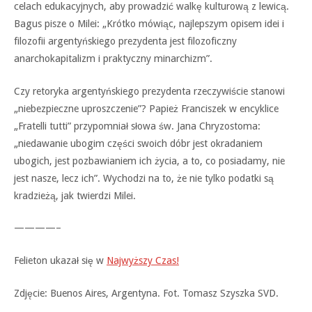
celach edukacyjnych, aby prowadzić walkę kulturową z lewicą.
Bagus pisze o Milei: „Krótko mówiąc, najlepszym opisem idei i
filozofii argentyńskiego prezydenta jest filozoficzny
anarchokapitalizm i praktyczny minarchizm”.
Czy retoryka argentyńskiego prezydenta rzeczywiście stanowi
„niebezpieczne uproszczenie”? Papież Franciszek w encyklice
„Fratelli tutti” przypomniał słowa św. Jana Chryzostoma:
„niedawanie ubogim części swoich dóbr jest okradaniem
ubogich, jest pozbawianiem ich życia, a to, co posiadamy, nie
jest nasze, lecz ich”. Wychodzi na to, że nie tylko podatki są
kradzieżą, jak twierdzi Milei.
————–
Felieton ukazał się w
Najwyższy Czas!
Zdjęcie: Buenos Aires, Argentyna. Fot. Tomasz Szyszka SVD.