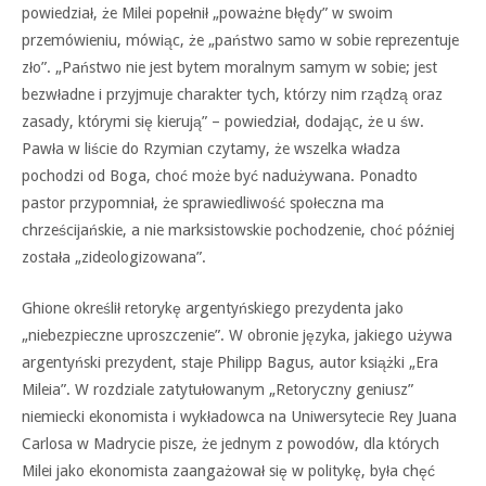
powiedział, że Milei popełnił „poważne błędy” w swoim
przemówieniu, mówiąc, że „państwo samo w sobie reprezentuje
zło”. „Państwo nie jest bytem moralnym samym w sobie; jest
bezwładne i przyjmuje charakter tych, którzy nim rządzą oraz
zasady, którymi się kierują” – powiedział, dodając, że u św.
Pawła w liście do Rzymian czytamy, że wszelka władza
pochodzi od Boga, choć może być nadużywana. Ponadto
pastor przypomniał, że sprawiedliwość społeczna ma
chrześcijańskie, a nie marksistowskie pochodzenie, choć później
została „zideologizowana”.
Ghione określił retorykę argentyńskiego prezydenta jako
„niebezpieczne uproszczenie”. W obronie języka, jakiego używa
argentyński prezydent, staje Philipp Bagus, autor książki „Era
Mileia”. W rozdziale zatytułowanym „Retoryczny geniusz”
niemiecki ekonomista i wykładowca na Uniwersytecie Rey Juana
Carlosa w Madrycie pisze, że jednym z powodów, dla których
Milei jako ekonomista zaangażował się w politykę, była chęć