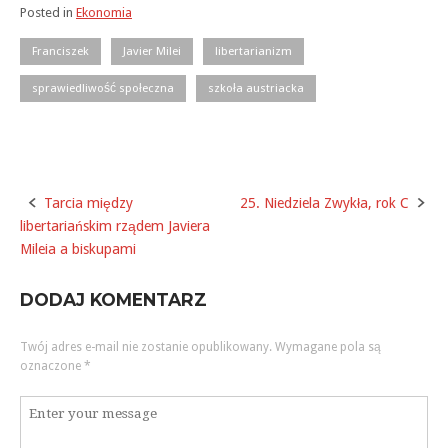
Posted in
Ekonomia
Franciszek
Javier Milei
libertarianizm
sprawiedliwość społeczna
szkoła austriacka
Tarcia między
25. Niedziela Zwykła, rok C
Post
libertariańskim rządem Javiera
navigation
Mileia a biskupami
DODAJ KOMENTARZ
Twój adres e-mail nie zostanie opublikowany.
Wymagane pola są
oznaczone
*
Komentarz
*