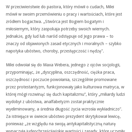
W przeciwieństwie do pastora, który mówił o cudach, Milei
mówił w swoim przemówieniu o pracy i wartościach, które jest
źródłem bogactwa. „Stwórca jest Bogiem bogatym i
miłosiernym, który zaspokaja potrzeby swoich wiernych.
Jednakże, gdy lud lub naród odstępuje od Jego prawa – to
znaczy od objawionych zasad etycznych i moralnych – szybko
napotyka ubóstwo, choroby, przestępczość i nędzę”.
Milei odwołał się do Maxa Webera, jednego z ojców socjologii,
przypominając, że „dyscyplina, oszczędność, ciężka praca,
oszczędność i poczucie powołania, szczególnie promowane
przez protestantyzm, funkcjonowały jako kulturowa matryca, w
której mógł rozwinąć się duch kapitalizmu”, który „miliardy ludzi
wydobył z ubóstwa, analfabetyzm został praktycznie
wyeliminowany, a średnia długość życia wzrosła wykładniczo”.
Za istniejące w świecie ubóstwo prezydent skrytykował lewicę,
ponieważ „ze względu na swoją antykapitalistyczną naturę
wypaczyła judeochrześcijańskie wartości i zasady, które uczyniły