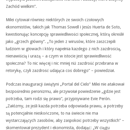
Zachód wielkim”.
Milei cytował również niektórych ze swoich czołowych
ekonomistów, takich jak Thomas Sowell i Jesús Huerta de Soto,
kwestionując koncepcję sprawiedliwości społecznej, którą określił
jako „grzech główny”. „To jeden z wirusów, które zaszczepili
ludziom w głowach i który napełnia każdego z nich zazdrością,
nienawiścią i urazą – a czym w istocie jest sprawiedliwość
społeczna? To nic więcej i nic mniej niż zazdrość przebrana w
retorykę, czyli zazdrość udająca coś dobrego” – powiedział.
Podczas inauguracji świątyni „Portal del Cielo” Milei nie atakował
bezpośrednio peronizmu, ale przywołał powiedzenie „gdzie jest
potrzeba, tam rodzi się prawo”, przypisywane Evie Perón.
„Załóżmy, że jeśli każda potrzeba odpowiada prawu, a potrzeby
są potencjalnie nieskończone, to na świecie nie ma
wystarczających zasobów, aby zaspokoić potrzeby wszystkich” –
skomentował prezydent i ekonomista, dodając: „W ciągu