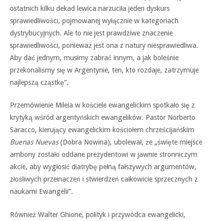
ostatnich kilku dekad lewica narzuciła jeden dyskurs
sprawiedliwości, pojmowanej wyłącznie w kategoriach
dystrybucyjnych. Ale to nie jest prawdziwe znaczenie
sprawiedliwości, ponieważ jest ona z natury niesprawiedliwa.
Aby dać jednym, musimy zabrać innym, a jak boleśnie
przekonaliśmy się w Argentynie, ten, kto rozdaje, zatrzymuje
najlepszą cząstkę”.
Przemówienie Mileia w kościele ewangelickim spotkało się z
krytyką wśród argentyńskich ewangelików. Pastor Norberto
Saracco, kierujący ewangelickim kościołem chrześcijańskim
Buenas Nuevas
(Dobra Nowina), ubolewał, że „święte miejsce
ambony zostało oddane prezydentowi w jawnie stronniczym
akcie, aby wygłosić diatrybę pełną fałszywych argumentów,
złośliwych przeinaczeń i stwierdzeń całkowicie sprzecznych z
naukami Ewangelii”.
Również Walter Ghione, polityk i przywódca ewangelicki,