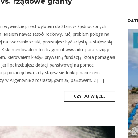
 vs. rządowe granty
PAT
tnim wywiadzie przed wylotem do Stanów Zjednoczonych
om. Miałem nawet zespół rockowy. Mój problem polega na
 na tworzenie sztuki, przestajesz być artystą, a stajesz się
 X skomentowałem ten fragment wywiadu, parafrazując
om. Kierowałem kiedyś prywatną fundacją, która pomagała
jeśli potrzebujesz dotacji państwowej na pomoc
acja pozarządowa, a ty stajesz się funkcjonariuszem
lczy w Argentynie z rozrastającym się państwem. Z […]
MORE
CZYTAJ WIĘCEJ
TAG