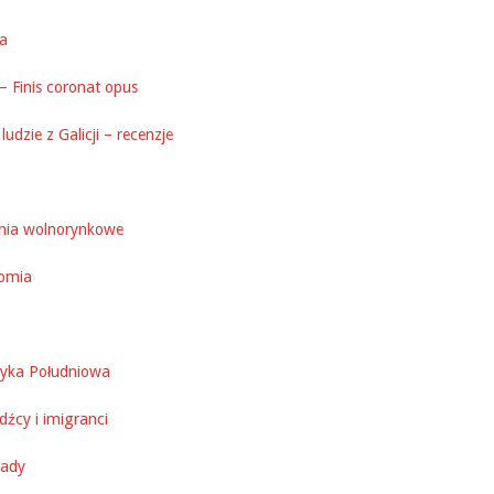
ka
– Finis coronat opus
ludzie z Galicji – recenzje
nia wolnorynkowe
omia
yka Południowa
źcy i imigranci
ady