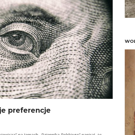
WOL
e preferencje
nkiewicza” na łamach „Dziennika Polskiego” napisał, że