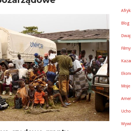
Afry
Blog 
Dwaj 
Filmy
Kaza
Ekon
Misje
Amer
Uchod
Wywi