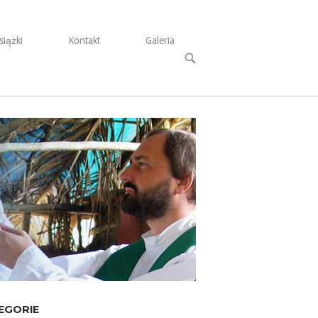
siążki
Kontakt
Galeria
Open
search
bar
EGORIE