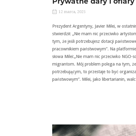
Prywatne dary i ofiary
12 marca, 2025
Prezydent Argentyny, Javier Milei, w osta
stwierdził: „Nie mam nic przeciwko artyst
tym, że jeśli potrzebujesz dotacji państwowej
pracownikiem państwowym”. Na platformie
słowa Milei:„Nie mam nic przeciwko NGO-s
migrantom. Mój problem polega na tym, że 
potrzebującym, to przestaje to być organiz
państwowym”. Milei, jako libertarianin, wa