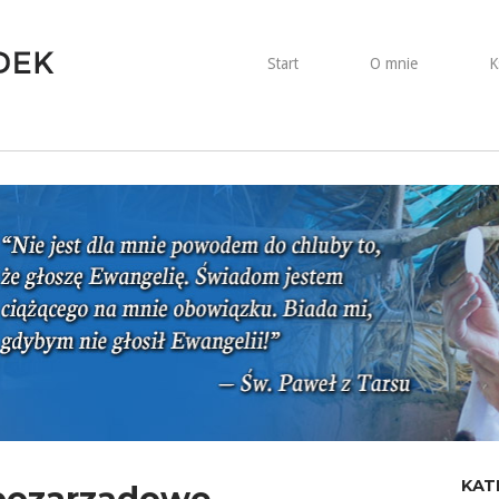
Start
O mnie
K
KAT
 pozarządowe