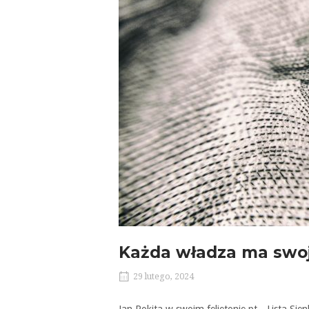
Każda władza ma swoj
29 lutego, 2024
Jan Rokita w swoim felietonie pt. „Lista Sie