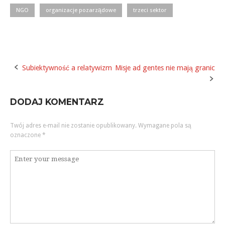
NGO
organizacje pozarządowe
trzeci sektor
Subiektywność a relatywizm
Misje ad gentes nie mają granic
Post
navigation
DODAJ KOMENTARZ
Twój adres e-mail nie zostanie opublikowany.
Wymagane pola są
oznaczone
*
Komentarz
*