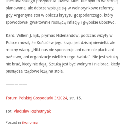
libertariańskiego prezydenta Javiera Milei. Nie było to wcześniej
planowane, ale dobrze wpisuje się w wolnorynkowe reformy,
gdy Argentyna stoi w obliczu kryzysu gospodarczego, który
spowodował gwałtownie rosnącą inflację i głębokie ubóstwo.
Kard. Willem J. Ejik, prymas Niderlandów, podczas wizyty w
Polsce mówił, że Kościół w jego kraju jest dzisiaj niewielki, ale
mocny wiarą. „Nikt nas nie sponsoruje ani nam nie płaci: ani
państwo, ani organizacje wielkich tego świata”. Nie jest sztuką
nie brać, kiedy nie dają. Sztuką jest być wolnym i nie brać, kiedy
pieniądze rządowe leżą na stole.
—————
Forum Polskiej Gospodarki 3/2024
, str. 15.
Fot.
Vladislav Reshetnyak
Posted in
Ekonomia