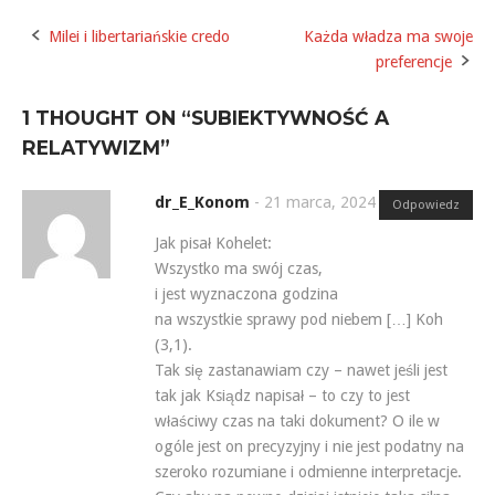
Milei i libertariańskie credo
Każda władza ma swoje
Post
preferencje
navigation
1 THOUGHT ON “
SUBIEKTYWNOŚĆ A
RELATYWIZM
”
dr_E_Konom
-
21 marca, 2024
Odpowiedz
Jak pisał Kohelet:
Wszystko ma swój czas,
i jest wyznaczona godzina
na wszystkie sprawy pod niebem […] Koh
(3,1).
Tak się zastanawiam czy – nawet jeśli jest
tak jak Ksiądz napisał – to czy to jest
właściwy czas na taki dokument? O ile w
ogóle jest on precyzyjny i nie jest podatny na
szeroko rozumiane i odmienne interpretacje.