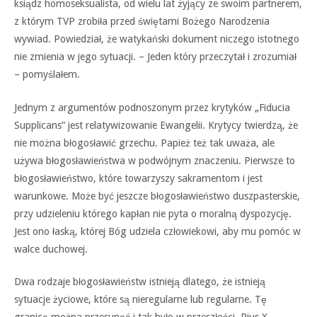
ksiądz homoseksualista, od wielu lat żyjący ze swoim partnerem,
z którym TVP zrobiła przed świętami Bożego Narodzenia
wywiad. Powiedział, że watykański dokument niczego istotnego
nie zmienia w jego sytuacji. – Jeden który przeczytał i zrozumiał
– pomyślałem.
Jednym z argumentów podnoszonym przez krytyków „Fiducia
Supplicans” jest relatywizowanie Ewangelii. Krytycy twierdzą, że
nie można błogosławić grzechu. Papież też tak uważa, ale
używa błogosławieństwa w podwójnym znaczeniu. Pierwsze to
błogosławieństwo, które towarzyszy sakramentom i jest
warunkowe. Może być jeszcze błogosławieństwo duszpasterskie,
przy udzieleniu którego kapłan nie pyta o moralną dyspozycję.
Jest ono łaską, której Bóg udziela człowiekowi, aby mu pomóc w
walce duchowej.
Dwa rodzaje błogosławieństw istnieją dlatego, że istnieją
sytuacje życiowe, które są nieregularne lub regularne. Tę