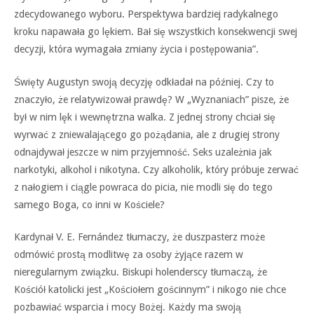
zdecydowanego wyboru. Perspektywa bardziej radykalnego
kroku napawała go lękiem. Bał się wszystkich konsekwencji swej
decyzji, która wymagała zmiany życia i postępowania”.
Święty Augustyn swoją decyzję odkładał na później. Czy to
znaczyło, że relatywizował prawdę? W „Wyznaniach” pisze, że
był w nim lęk i wewnętrzna walka. Z jednej strony chciał się
wyrwać z zniewalającego go pożądania, ale z drugiej strony
odnajdywał jeszcze w nim przyjemność. Seks uzależnia jak
narkotyki, alkohol i nikotyna. Czy alkoholik, który próbuje zerwać
z nałogiem i ciągle powraca do picia, nie modli się do tego
samego Boga, co inni w Kościele?
Kardynał V. E. Fernández tłumaczy, że duszpasterz może
odmówić prostą modlitwę za osoby żyjące razem w
nieregularnym związku. Biskupi holenderscy tłumaczą, że
Kościół katolicki jest „Kościołem gościnnym” i nikogo nie chce
pozbawiać wsparcia i mocy Bożej. Każdy ma swoją