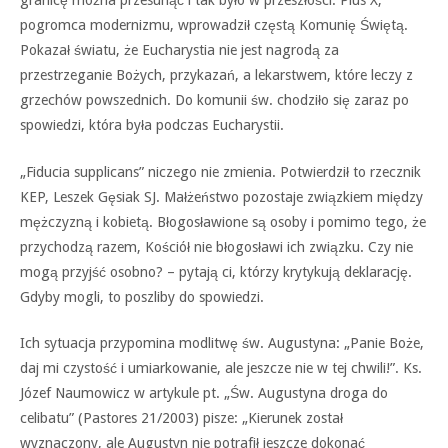
granicę można przesunąć i tak było w przeszłości. Pius X,
pogromca modernizmu, wprowadził częstą Komunię Świętą.
Pokazał światu, że Eucharystia nie jest nagrodą za
przestrzeganie Bożych, przykazań, a lekarstwem, które leczy z
grzechów powszednich. Do komunii św. chodziło się zaraz po
spowiedzi, która była podczas Eucharystii.
„Fiducia supplicans” niczego nie zmienia. Potwierdził to rzecznik
KEP, Leszek Gęsiak SJ. Małżeństwo pozostaje związkiem między
mężczyzną i kobietą. Błogosławione są osoby i pomimo tego, że
przychodzą razem, Kościół nie błogosławi ich związku. Czy nie
mogą przyjść osobno? – pytają ci, którzy krytykują deklarację.
Gdyby mogli, to poszliby do spowiedzi.
Ich sytuacja przypomina modlitwę św. Augustyna: „Panie Boże,
daj mi czystość i umiarkowanie, ale jeszcze nie w tej chwili!”. Ks.
Józef Naumowicz w artykule pt. „Św. Augustyna droga do
celibatu” (Pastores 21/2003) pisze: „Kierunek został
wyznaczony, ale Augustyn nie potrafił jeszcze dokonać