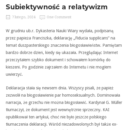
Subiektywność a relatywizm
7 lutego, 2024
One Comment
W grudniu ub.r. Dykasteria Nauki Wiary wydała, podpisaną
przez papieża Franciszka, deklarację „Fiducia supplicans” na
temat duszpasterskiego znaczenia błogosławieństw. Pamiętam
bardzo dobrze dzień, kiedy się ukazała. Przeglądając Internet
przeczytałem szybko dokument i schowałem komórkę do
kieszeni. Po godzinie zajrzałem do Internetu i nie mogłem
uwierzyć.
Deklaracja stała się newsem dnia. Wszyscy pisali, że papież
zezwolił na błogosławienie par homoseksualnych. Dominowała
narracja, że grzechu nie można błogosławić. Kardynał G. Müller
tłumaczył, że dokument jest wewnętrznie sprzeczny. KAI
opublikował ten artykuł, choć nie było jeszcze polskiego
tłumaczenia deklaracji. Wśród niezadowolonych był także ex-