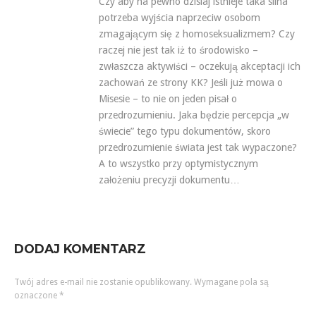
Czy aby na pewno dzisiaj istnieje taka silna
potrzeba wyjścia naprzeciw osobom
zmagającym się z homoseksualizmem? Czy
raczej nie jest tak iż to środowisko –
zwłaszcza aktywiści – oczekują akceptacji ich
zachowań ze strony KK? Jeśli już mowa o
Misesie – to nie on jeden pisał o
przedrozumieniu. Jaka będzie percepcja „w
świecie” tego typu dokumentów, skoro
przedrozumienie świata jest tak wypaczone?
A to wszystko przy optymistycznym
założeniu precyzji dokumentu…
DODAJ KOMENTARZ
Twój adres e-mail nie zostanie opublikowany.
Wymagane pola są
oznaczone
*