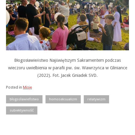
Błogosławieństwo Najświętszym Sakramentem podczas
wieczoru uwielbienia w parafii pw. św. Wawrzyńca w Gliniance
(2022). Fot. Jacek Gniadek SVD.
Posted in
Misje
błogosławieństwo
homoseksualizm
relatywizm
subiektywność