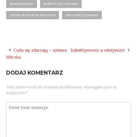
libertarianizm
preferencja czasowa
szkoła austriacka ekonomii
własność prywatna
Cuda się zdarzają – ustawa
Subiektywność a relatywizm
Post
Wilczka
navigation
DODAJ KOMENTARZ
Twój adres e-mail nie zostanie opublikowany.
Wymagane pola są
oznaczone
*
Komentarz
*