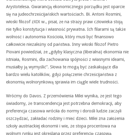
Arystotelesa. Gwarancją ekonomicznego porządku jest oparcie
się na judeochrześcijańskich wartościach. Bł. Antoni Rosmini,
włoski filozof zXIX w., pisał, że na straży praw człowieka stoją
nie tylko konstytucja i własność prywatna. Ich filarami są także
wolność i autonomia Kościoła, który musi być finansowo
całkowicie niezależny od państwa. Inny włoski filozof Pietro
Piovani powiedział, że „gdyby klasyczna (liberalna) ekonomia nie
istniała, Rosmini, dla zachowania spójności z własnymi ideami,
musiałby ją wymyślić”. Słowa te mogą być zaskakujące dla
bardzo wielu katolików, gdyż połączenie chrześcijaństwa z
ekonomią wolnorynkową sprawia im ciągle wiele trudności.
Wróćmy do Davos. Z przemówienia Milei wynika, że jest tego
świadomy, że transcendencja jest potrzebna demokracji, aby
preferencja czasowa wróciła do normy i dorośli ludzie zaczęli
oszczędzać, zakładać rodziny i mieć dzieci. Milei zna założenia
szkoły austriackiej ekonomii i wie, że stopa procentowa na
wolnym rynku jest określana przez preferencję czasową